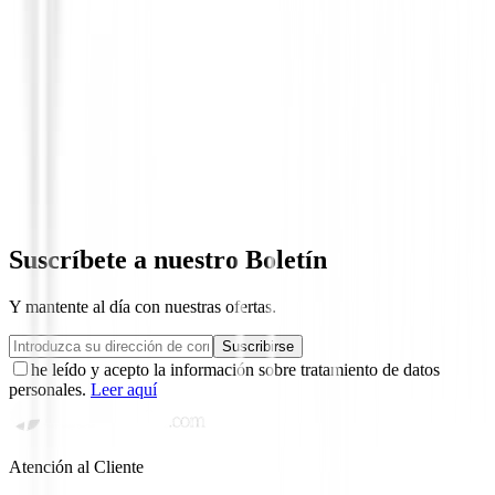
Bolsa de trípode
Bolsa de Golf PING Moonlander Grey Isl
194,99 €
Suscríbete a nuestro Boletín
Y mantente al día con nuestras ofertas.
Suscribirse
he leído y acepto la información sobre tratamiento de datos
personales.
Leer aquí
Atención al Cliente