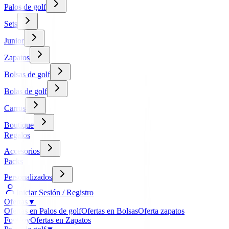
Palos de golf
Sets
Junior
Zapatos
Bolsas de golf
Bolas de golf
Carros
Boutique
Regalos
Accesorios
Packs
Personalizados
Iniciar Sesión / Registro
Ofertas
▼
Ofertas en Palos de golf
Ofertas en Bolsas
Oferta zapatos
FootJoy
Ofertas en Zapatos