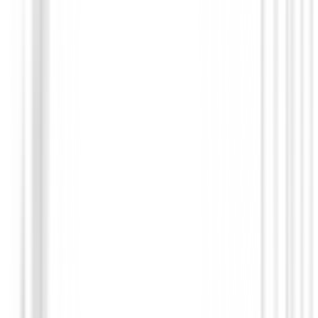
Bolsa de trípode
Bolsa Ping Hoofer Lite Stand 231 Negra 
284,99 €
239,00 €