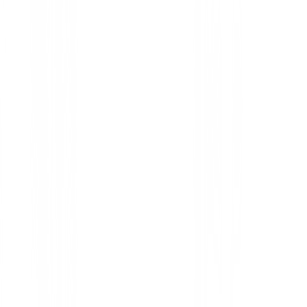
194,99 €
Entrega estimada: De 10 a 12 días laborables
Agotado
Anterior
Bolsa de Golf PING Moonlander Navy/Whit
Siguiente
Bolsa JuCad SUNDAY
Descripción Detallada