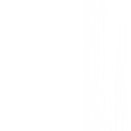
Debes iniciar sesión para dejar una opinión sobre este
Iniciar Sesión
También te puede interesar