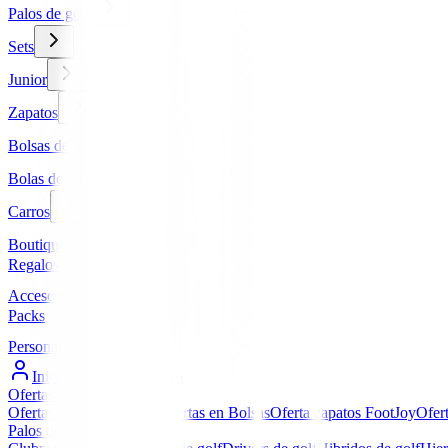
Palos de golf
Sets
Junior
Zapatos
Bolsas de golf
Bolas de golf
Carros
Boutique
Regalos
Accesorios
Packs
Personalizados
Iniciar Sesión / Registro
Ofertas
▼
Ofertas en Palos de golf
Ofertas en Bolsas
Oferta zapatos FootJoy
Ofer
Palos de golf
▼