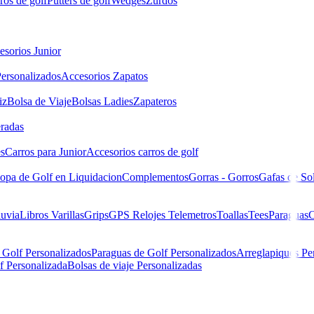
ros de golf
Putters de golf
Wedges
Zurdos
esorios Junior
ersonalizados
Accesorios Zapatos
iz
Bolsa de Viaje
Bolsas Ladies
Zapateros
eradas
es
Carros para Junior
Accesorios carros de golf
opa de Golf en Liquidacion
Complementos
Gorras - Gorros
Gafas de So
luvia
Libros
Varillas
Grips
GPS Relojes Telemetros
Toallas
Tees
Paraguas
C
 Golf Personalizados
Paraguas de Golf Personalizados
Arreglapiques Pe
f Personalizada
Bolsas de viaje Personalizadas
 Blanca