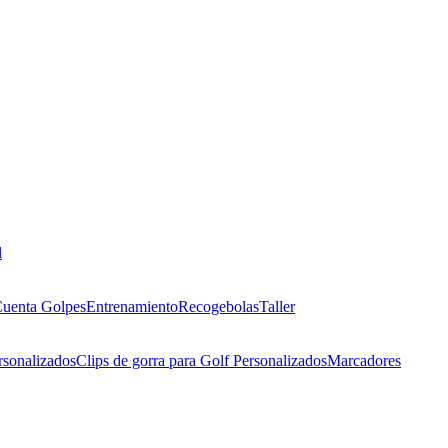
l
uenta Golpes
Entrenamiento
Recogebolas
Taller
rsonalizados
Clips de gorra para Golf Personalizados
Marcadores