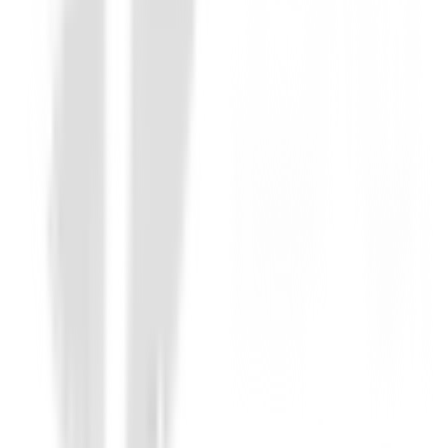
Novedades
Zapatos Footjoy Prolite Boa Hombre 56
158,99 €
135,00 €
Desde