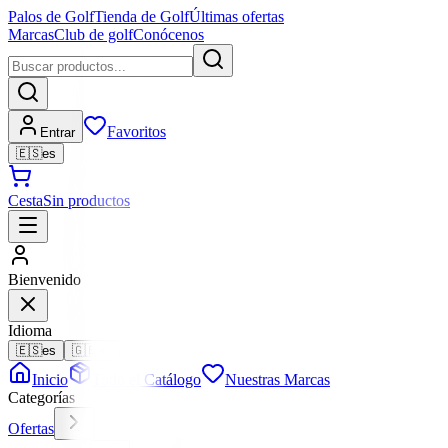
Palos de Golf
Tienda de Golf
Últimas ofertas
Marcas
Club de golf
Conócenos
Favoritos
Entrar
🇪🇸
es
Cesta
Sin productos
Bienvenido
Idioma
🇪🇸
es
🇬🇧
en
Inicio
Todo el Catálogo
Nuestras Marcas
Categorías
Ofertas