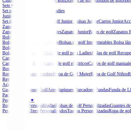
Clubmaker
Ladies
Maderas de golf
Drivers de golf
Hibridos de golf
Hier
Sets
▼
Set para Caballero
Set para Ladies
Junior
▼
Set de golf Junior
Palos de Golf Junior
Bolsas Junior
Carros Junior
Acc
Zapatos
▼
Zapatos Hombre
Zapatos Ladies
Zapatos Junior
Botas de golf
Zapatos P
Bolsas de golf
▼
Bolsa de carro
Bolsa de trípode
Bolsas de golf Impermeables
Bolsa láp
Bolas de golf
▼
Bolas de Golf Nuevas
Bolas de golf para Ladies
Bolas de golf Recup
Carros
▼
Carros Clicgear Rovic
Carros de golf eléctricos
Carros de golf manual
Boutique
▼
Ropa de Golf para Hombre
Ropa de Golf Mujer
Ropa de Golf Niños
R
Regalos
Accesorios
▼
Guantes
Luminosos Golf
Arreglapiques
Marcadores
Fundas
Funda de L
Packs
Personalizados
▼
Bolas de golf Personalizadas
Bolsas de golf Personalizadas
Guantes de
Personalizados
Tees Personalizados
Toallas Personalizadas
Ropa de gol
Inicio
/
Novedades
/
Bolsa Honma Stand Bag CB-52413
-
15
%
Honma