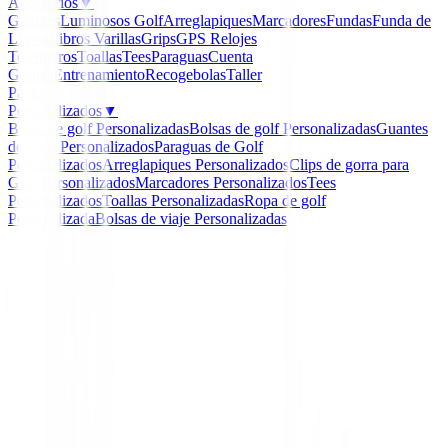
Accesorios
▼
Guantes
Luminosos Golf
Arreglapiques
Marcadores
Fundas
Funda de
Lluvia
Libros
Varillas
Grips
GPS Relojes
Telemetros
Toallas
Tees
Paraguas
Cuenta
Golpes
Entrenamiento
Recogebolas
Taller
Packs
Personalizados
▼
Bolas de golf Personalizadas
Bolsas de golf Personalizadas
Guantes
de Golf Personalizados
Paraguas de Golf
Personalizados
Arreglapiques Personalizados
Clips de gorra para
Golf Personalizados
Marcadores Personalizados
Tees
Personalizados
Toallas Personalizadas
Ropa de golf
Personalizada
Bolsas de viaje Personalizadas
Inicio
/
Bolsas de golf
/
Bolsa de viaje Ogio Layover Gr
Martin F1 Team
-
20
%
Ogio
Bolsa de viaje Ogio Layo
Green Aston Martin F1