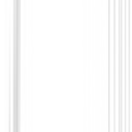
Bolsa de Viaje
Mochila Titleist Club Glove Pro TA26C
349,00 €
295,95 €