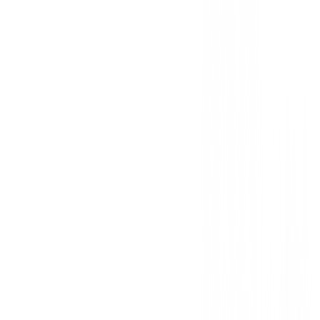
BuenGolpe y prepárate para tu próxima aventura con e
funcionalidad!
Sin opiniones
Todavía no hay opiniones para este producto.
Sé el primero en dejar una opinión cuando recibas tu 
Debes iniciar sesión para dejar una opinión sobre este
Iniciar Sesión
También te puede interesar