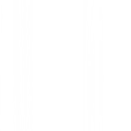
1
ProductDetail.reviews
Ref:
8719407053879
-
10
%
67,51 €
75,00 €
Género
:
Hombre, Mujer, Niña, Niño
Próximamente
No disponible
Anterior
Bolsa Titleist Carry Bag Ref.TB23CY0
Siguiente
Bolsa JuCad SUNDAY