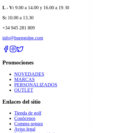
L - V:
9.00 a 14.00 y 16.00 a 19.30
S:
10.00 a 13.30
+34 945 281 809
info@buengolpe.com
Promociones
NOVEDADES
MARCAS
PERSONALIZADOS
OUTLET
Enlaces del sitio
Tienda de golf
Conócenos
Compra segura
Aviso legal