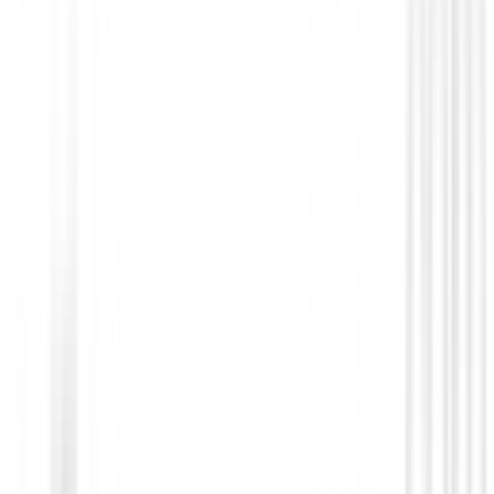
Negra
399,00 €
358,99 €