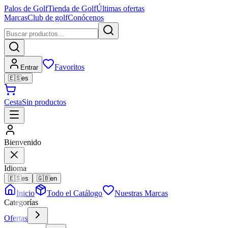
Palos de Golf
Tienda de Golf
Últimas ofertas
Marcas
Club de golf
Conócenos
Favoritos
Entrar
🇪🇸
es
Cesta
Sin productos
Bienvenido
Idioma
🇪🇸
es
🇬🇧
en
Inicio
Todo el Catálogo
Nuestras Marcas
Categorías
Ofertas