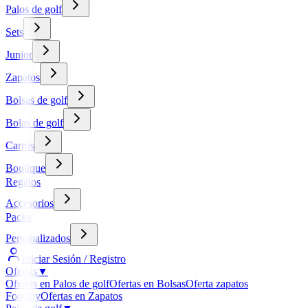
Palos de golf
Sets
Junior
Zapatos
Bolsas de golf
Bolas de golf
Carros
Boutique
Regalos
Accesorios
Packs
Personalizados
Iniciar Sesión / Registro
Ofertas
▼
Ofertas en Palos de golf
Ofertas en Bolsas
Oferta zapatos
FootJoy
Ofertas en Zapatos