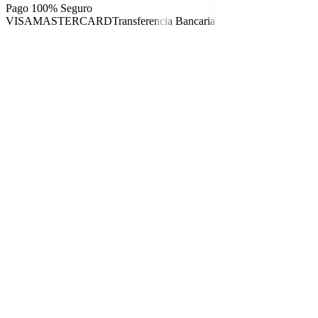
Pago 100% Seguro
VISA
MASTERCARD
Transferencia Bancaria