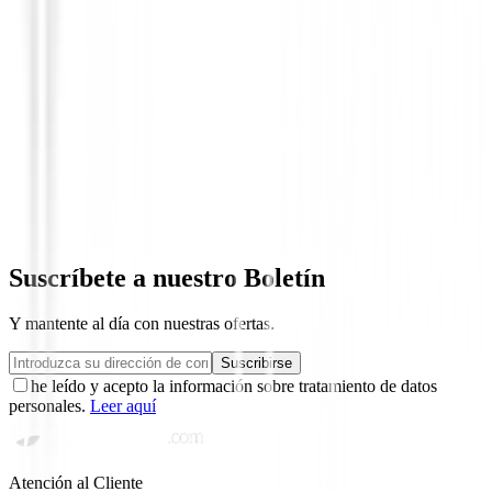
Bolsas de golf
Bolsa de Golf Ogio All Elements Silencer
Volcanic
428,99 €
368,99 €
Suscríbete a nuestro Boletín
Y mantente al día con nuestras ofertas.
Suscribirse
he leído y acepto la información sobre tratamiento de datos
personales.
Leer aquí
Atención al Cliente