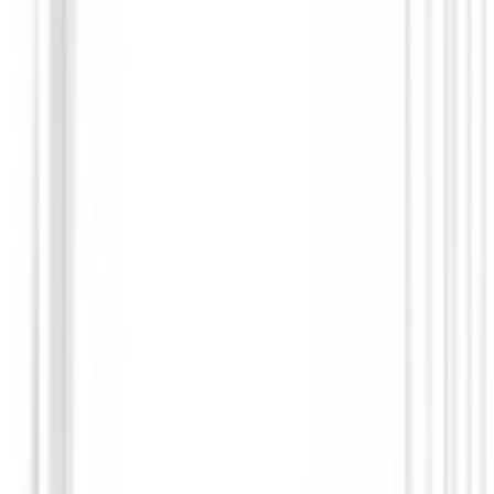
Bolsas de golf
Bolsa de Golf Ogio All Elements Silencer
Paradise
428,99 €
368,99 €