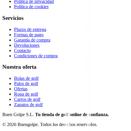
Política de privacidad
Política de cookies
Servicios
Plazos de entrega
Formas de pago
Garantía de compra
Devoluciones
Contacto
Condiciones de compra
Nuestra oferta
Bolas de golf
Palos de golf
Ofertas
Ropa de golf
Carros de golf
Zapatos de golf
Buen Golpe S.L.
Tu tienda de golf online de confianza.
©
2026
Buengolpe.
Todos los derechos reservados.