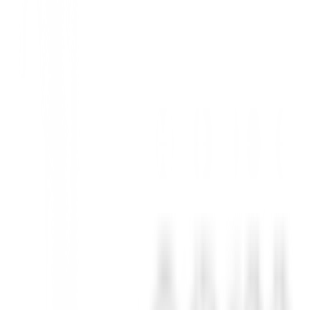
máxima organización, rendimiento y estilo en el campo. Diseñada por la 
 cómoda y eficiente. Su construcción robusta y materiales de primera 
garantizando que cada palo tenga su espacio y evitando enredos. Adem
rontales asegura que todos los compartimentos sean accesibles incluso 
encia. Fabricada con
tejido resistente al agua
, protege tus pertenencias 