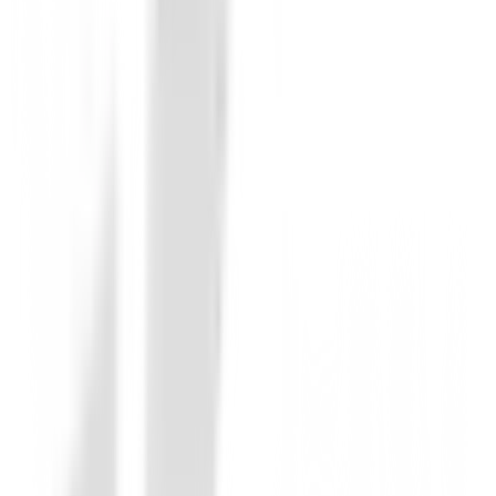
Debes iniciar sesión para dejar una opinión sobre este
Iniciar Sesión
También te puede interesar