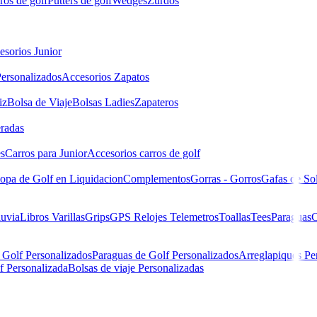
ros de golf
Putters de golf
Wedges
Zurdos
esorios Junior
ersonalizados
Accesorios Zapatos
iz
Bolsa de Viaje
Bolsas Ladies
Zapateros
eradas
es
Carros para Junior
Accesorios carros de golf
opa de Golf en Liquidacion
Complementos
Gorras - Gorros
Gafas de So
luvia
Libros
Varillas
Grips
GPS Relojes Telemetros
Toallas
Tees
Paraguas
C
 Golf Personalizados
Paraguas de Golf Personalizados
Arreglapiques Pe
f Personalizada
Bolsas de viaje Personalizadas
erunner Cart Bag Black