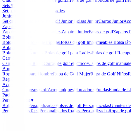
Clubmaker
Ladies
Maderas de golf
Drivers de golf
Hibridos de golf
Hier
Sets
▼
Set para Caballero
Set para Ladies
Junior
▼
Set de golf Junior
Palos de Golf Junior
Bolsas Junior
Carros Junior
Acc
Zapatos
▼
Zapatos Hombre
Zapatos Ladies
Zapatos Junior
Botas de golf
Zapatos P
Bolsas de golf
▼
Bolsa de carro
Bolsa de trípode
Bolsas de golf Impermeables
Bolsa láp
Bolas de golf
▼
Bolas de Golf Nuevas
Bolas de golf para Ladies
Bolas de golf Recup
Carros
▼
Carros Clicgear Rovic
Carros de golf eléctricos
Carros de golf manual
Boutique
▼
Ropa de Golf para Hombre
Ropa de Golf Mujer
Ropa de Golf Niños
R
Regalos
Accesorios
▼
Guantes
Luminosos Golf
Arreglapiques
Marcadores
Fundas
Funda de L
Packs
Personalizados
▼
Bolas de golf Personalizadas
Bolsas de golf Personalizadas
Guantes de
Personalizados
Tees Personalizados
Toallas Personalizadas
Ropa de gol
Inicio
/
Bolsa de carro
/
Bolsa de golf Sun Mountain For
Sun Mountain