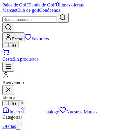
Palos de Golf
Tienda de Golf
Últimas ofertas
Marcas
Club de golf
Conócenos
Favoritos
Entrar
🇪🇸
es
Cesta
Sin productos
Bienvenido
Idioma
🇪🇸
es
🇬🇧
en
Inicio
Todo el Catálogo
Nuestras Marcas
Categorías
Ofertas