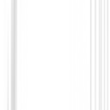
Bolsa de trípode
Bolsa Ping Hoofer Lite Stand 231 Negra 