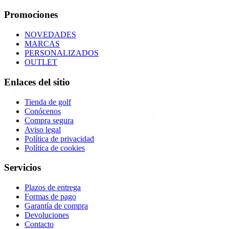
Promociones
NOVEDADES
MARCAS
PERSONALIZADOS
OUTLET
Enlaces del sitio
Tienda de golf
Conócenos
Compra segura
Aviso legal
Política de privacidad
Política de cookies
Servicios
Plazos de entrega
Formas de pago
Garantía de compra
Devoluciones
Contacto