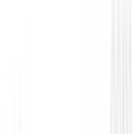
Bolsa de trípode
Bolsa Ping Hoofer Lite 231 Blanca / Azu
284,99 €
239,00 €