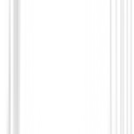
284,99 €
239,00 €