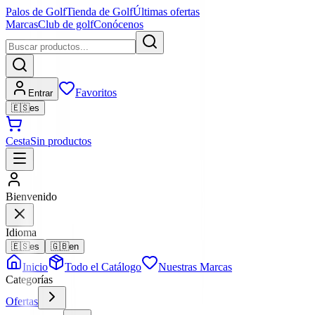
Palos de Golf
Tienda de Golf
Últimas ofertas
Marcas
Club de golf
Conócenos
Favoritos
Entrar
🇪🇸
es
Cesta
Sin productos
Bienvenido
Idioma
🇪🇸
es
🇬🇧
en
Inicio
Todo el Catálogo
Nuestras Marcas
Categorías
Ofertas