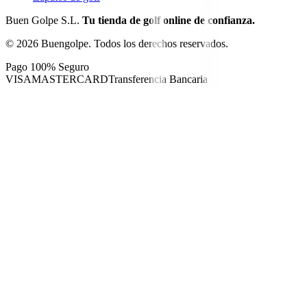
Buen Golpe S.L.
Tu tienda de golf online de confianza.
©
2026
Buengolpe.
Todos los derechos reservados.
Pago 100% Seguro
VISA
MASTERCARD
Transferencia Bancaria