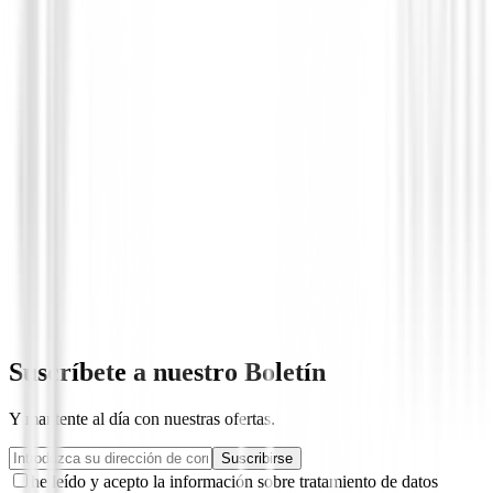
Bolsas de Mujer
Bolsa de Golf Ping PING Traverse Lilac
285,00 €
228,99 €
Suscríbete a nuestro Boletín
Y mantente al día con nuestras ofertas.
Suscribirse
he leído y acepto la información sobre tratamiento de datos