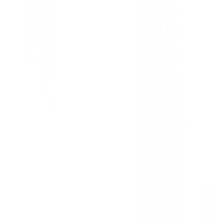
Ref:
HFL24-Crystal-Navy-Malibu-Rose
-
15
%
219,95 €
260,00 €
Entrega estimada: De 10 a 12 días laborables
Añadir al Carrito
Siguiente
Bolsa de Golf Ping PING Traverse Lilac/Pl
Descripción Detallada