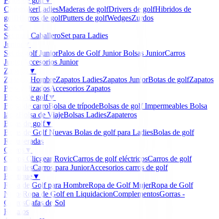
Palos de golf
▼
Clubmaker
Ladies
Maderas de golf
Drivers de golf
Hibridos de
golf
Hierros de golf
Putters de golf
Wedges
Zurdos
Sets
▼
Set para Caballero
Set para Ladies
Junior
▼
Set de golf Junior
Palos de Golf Junior
Bolsas Junior
Carros
Junior
Accesorios Junior
Zapatos
▼
Zapatos Hombre
Zapatos Ladies
Zapatos Junior
Botas de golf
Zapatos
Personalizados
Accesorios Zapatos
Bolsas de golf
▼
Bolsa de carro
Bolsa de trípode
Bolsas de golf Impermeables
Bolsa
lápiz
Bolsa de Viaje
Bolsas Ladies
Zapateros
Bolas de golf
▼
Bolas de Golf Nuevas
Bolas de golf para Ladies
Bolas de golf
Recuperadas
Carros
▼
Carros Clicgear Rovic
Carros de golf eléctricos
Carros de golf
manuales
Carros para Junior
Accesorios carros de golf
Boutique
▼
Ropa de Golf para Hombre
Ropa de Golf Mujer
Ropa de Golf
Niños
Ropa de Golf en Liquidacion
Complementos
Gorras -
Gorros
Gafas de Sol
Regalos