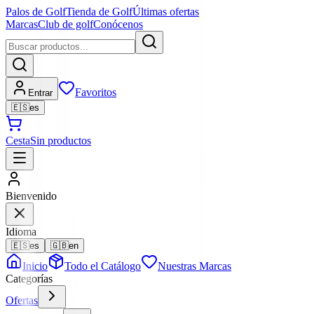
Palos de Golf
Tienda de Golf
Últimas ofertas
Marcas
Club de golf
Conócenos
Favoritos
Entrar
🇪🇸
es
Cesta
Sin productos
Bienvenido
Idioma
🇪🇸
es
🇬🇧
en
Inicio
Todo el Catálogo
Nuestras Marcas
Categorías
Ofertas