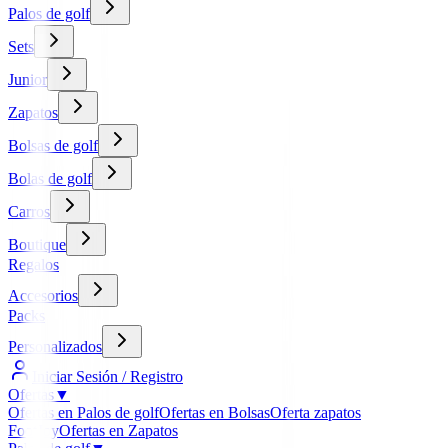
Palos de golf
Sets
Junior
Zapatos
Bolsas de golf
Bolas de golf
Carros
Boutique
Regalos
Accesorios
Packs
Personalizados
Iniciar Sesión / Registro
Ofertas
▼
Ofertas en Palos de golf
Ofertas en Bolsas
Oferta zapatos
FootJoy
Ofertas en Zapatos