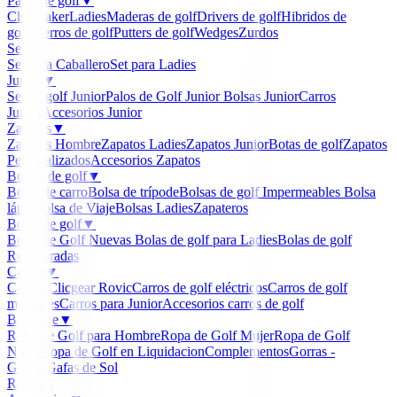
Palos de golf
▼
Clubmaker
Ladies
Maderas de golf
Drivers de golf
Hibridos de
golf
Hierros de golf
Putters de golf
Wedges
Zurdos
Sets
▼
Set para Caballero
Set para Ladies
Junior
▼
Set de golf Junior
Palos de Golf Junior
Bolsas Junior
Carros
Junior
Accesorios Junior
Zapatos
▼
Zapatos Hombre
Zapatos Ladies
Zapatos Junior
Botas de golf
Zapatos
Personalizados
Accesorios Zapatos
Bolsas de golf
▼
Bolsa de carro
Bolsa de trípode
Bolsas de golf Impermeables
Bolsa
lápiz
Bolsa de Viaje
Bolsas Ladies
Zapateros
Bolas de golf
▼
Bolas de Golf Nuevas
Bolas de golf para Ladies
Bolas de golf
Recuperadas
Carros
▼
Carros Clicgear Rovic
Carros de golf eléctricos
Carros de golf
manuales
Carros para Junior
Accesorios carros de golf
Boutique
▼
Ropa de Golf para Hombre
Ropa de Golf Mujer
Ropa de Golf
Niños
Ropa de Golf en Liquidacion
Complementos
Gorras -
Gorros
Gafas de Sol
Regalos