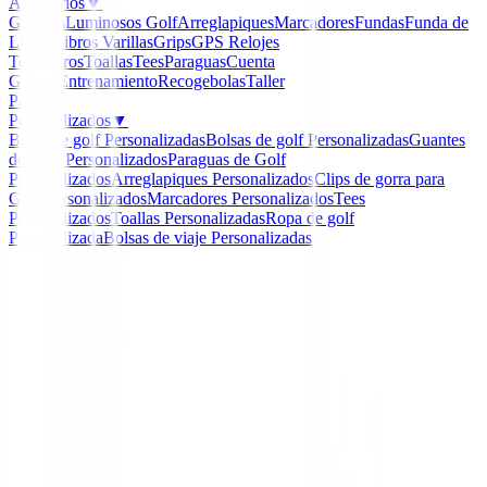
Accesorios
▼
Guantes
Luminosos Golf
Arreglapiques
Marcadores
Fundas
Funda de
Lluvia
Libros
Varillas
Grips
GPS Relojes
Telemetros
Toallas
Tees
Paraguas
Cuenta
Golpes
Entrenamiento
Recogebolas
Taller
Packs
Personalizados
▼
Bolas de golf Personalizadas
Bolsas de golf Personalizadas
Guantes
de Golf Personalizados
Paraguas de Golf
Personalizados
Arreglapiques Personalizados
Clips de gorra para
Golf Personalizados
Marcadores Personalizados
Tees
Personalizados
Toallas Personalizadas
Ropa de golf
Personalizada
Bolsas de viaje Personalizadas
Inicio
/
Bolas de Golf Nuevas
/
Bolas HONMA TW-X
-
11
%
Honma
Bolas HONMA TW-X
Ref:
4549893814920