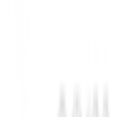
ualable
olpe. Diseñadas para golfistas que buscan una combinación perfecta d
 golpe, desde el tee hasta el green.
más rápidas con el driver y los hierros.
durabilidad impresionante.
ción y un juego corto más eficaz.