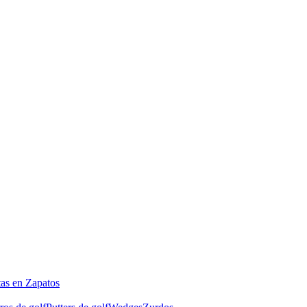
tas en Zapatos