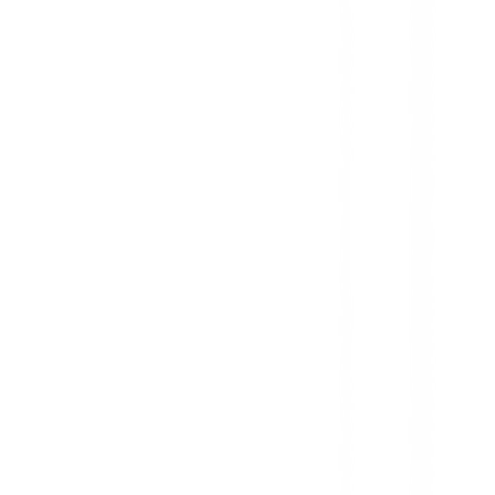
allá. Su diseño integral, con avances significativos en la cubierta, el 
nsolida como la favorita de muchos, ahora con mejoras que la hacen aún
SuperSoft Blancas
y siente la diferencia en cada golpe. ¡Consíguelas h
pedido.
 producto.