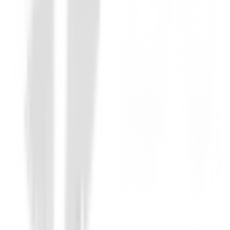
Bolas de golf