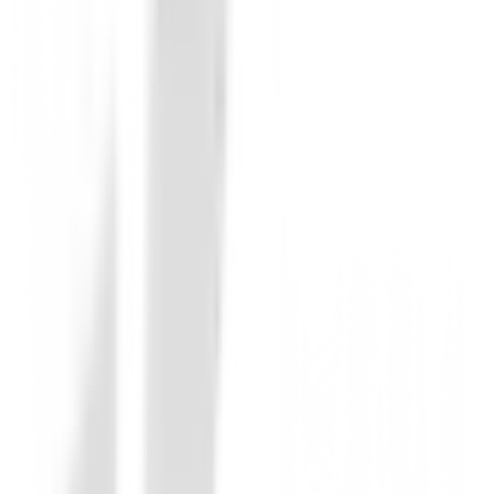
Bolas de golf
Bolas de Golf Callaway Chrome Tour Wh
54,44 €
44,99 €