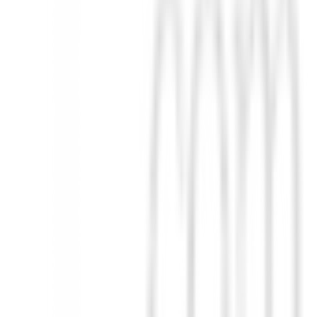
núcleo y la construcción, asegura que cada bola ofrezca un rendimiento s
 más rápida y controlable.
oy en BuenGolpe y lleva tu juego al siguiente nivel!