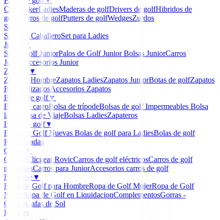
Palos de golf
▼
Clubmaker
Ladies
Maderas de golf
Drivers de golf
Hibridos de
golf
Hierros de golf
Putters de golf
Wedges
Zurdos
Sets
▼
Set para Caballero
Set para Ladies
Junior
▼
Set de golf Junior
Palos de Golf Junior
Bolsas Junior
Carros
Junior
Accesorios Junior
Zapatos
▼
Zapatos Hombre
Zapatos Ladies
Zapatos Junior
Botas de golf
Zapatos
Personalizados
Accesorios Zapatos
Bolsas de golf
▼
Bolsa de carro
Bolsa de trípode
Bolsas de golf Impermeables
Bolsa
lápiz
Bolsa de Viaje
Bolsas Ladies
Zapateros
Bolas de golf
▼
Bolas de Golf Nuevas
Bolas de golf para Ladies
Bolas de golf
Recuperadas
Carros
▼
Carros Clicgear Rovic
Carros de golf eléctricos
Carros de golf
manuales
Carros para Junior
Accesorios carros de golf
Boutique
▼
Ropa de Golf para Hombre
Ropa de Golf Mujer
Ropa de Golf
Niños
Ropa de Golf en Liquidacion
Complementos
Gorras -
Gorros
Gafas de Sol
Regalos