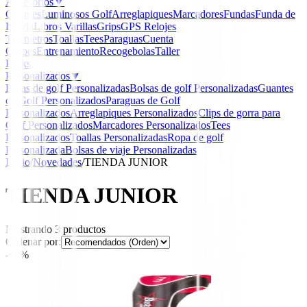
Accesorios
▼
Guantes
Luminosos Golf
Arreglapiques
Marcadores
Fundas
Funda de
Lluvia
Libros
Varillas
Grips
GPS Relojes
Telemetros
Toallas
Tees
Paraguas
Cuenta
Golpes
Entrenamiento
Recogebolas
Taller
Packs
Personalizados
▼
Bolas de golf Personalizadas
Bolsas de golf Personalizadas
Guantes
de Golf Personalizados
Paraguas de Golf
Personalizados
Arreglapiques Personalizados
Clips de gorra para
Golf Personalizados
Marcadores Personalizados
Tees
Personalizados
Toallas Personalizadas
Ropa de golf
Personalizada
Bolsas de viaje Personalizadas
Inicio
/
Novedades
/
TIENDA JUNIOR
TIENDA JUNIOR
Mostrando
3
productos
Ordenar por:
-10%