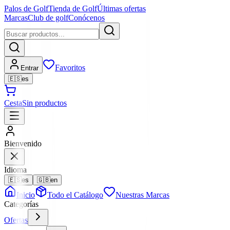
Palos de Golf
Tienda de Golf
Últimas ofertas
Marcas
Club de golf
Conócenos
Favoritos
Entrar
🇪🇸
es
Cesta
Sin productos
Bienvenido
Idioma
🇪🇸
es
🇬🇧
en
Inicio
Todo el Catálogo
Nuestras Marcas
Categorías
Ofertas