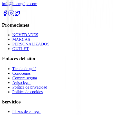
info@buengolpe.com
Promociones
NOVEDADES
MARCAS
PERSONALIZADOS
OUTLET
Enlaces del sitio
Tienda de golf
Conócenos
Compra segura
Aviso legal
Política de privacidad
Política de cookies
Servicios
Plazos de entrega