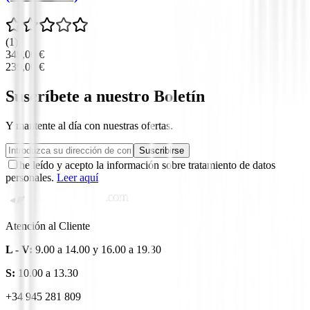
(
1
)
349,00 €
239,00 €
Suscríbete a nuestro Boletín
Y mantente al día con nuestras ofertas.
Suscribirse
he leído y acepto la información sobre tratamiento de datos
personales.
Leer aquí
Atención al Cliente
L - V:
9.00 a 14.00 y 16.00 a 19.30
S:
10.00 a 13.30
+34 945 281 809