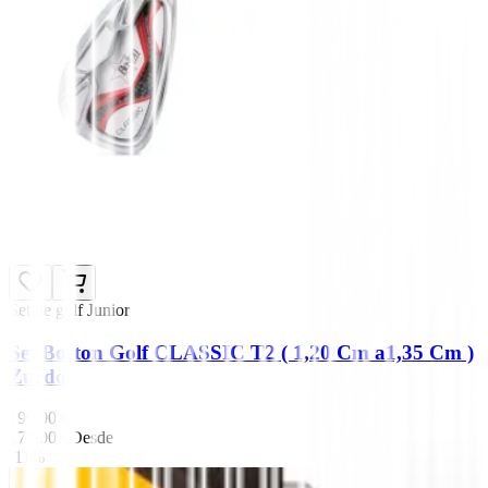
Set de golf Junior
Set Boston Golf CLASSIC T2 ( 1,20 Cm a1,35 Cm )
Zurdo
199,00 €
179,00 €
Desde
-11%