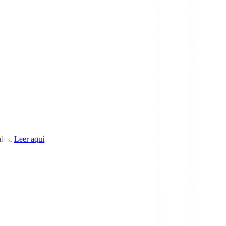
les.
Leer aquí