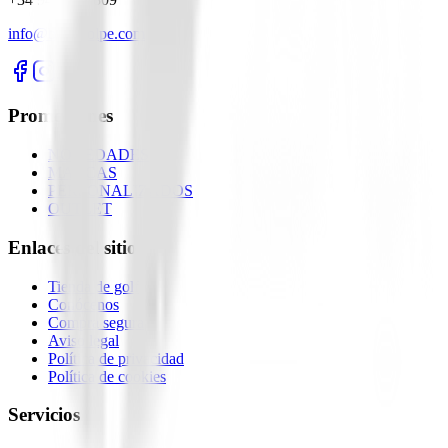
info@buengolpe.com
Promociones
NOVEDADES
MARCAS
PERSONALIZADOS
OUTLET
Enlaces del sitio
Tienda de golf
Conócenos
Compra segura
Aviso legal
Política de privacidad
Política de cookies
Servicios