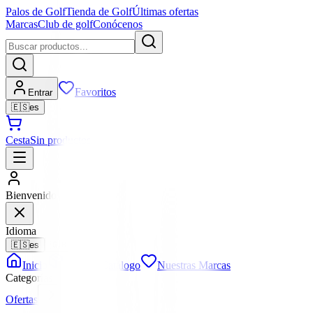
Palos de Golf
Tienda de Golf
Últimas ofertas
Marcas
Club de golf
Conócenos
Favoritos
Entrar
🇪🇸
es
Cesta
Sin productos
Bienvenido
Idioma
🇪🇸
es
🇬🇧
en
Inicio
Todo el Catálogo
Nuestras Marcas
Categorías
Ofertas