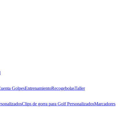
l
uenta Golpes
Entrenamiento
Recogebolas
Taller
rsonalizados
Clips de gorra para Golf Personalizados
Marcadores