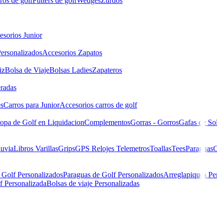
ros de golf
Putters de golf
Wedges
Zurdos
esorios Junior
ersonalizados
Accesorios Zapatos
iz
Bolsa de Viaje
Bolsas Ladies
Zapateros
eradas
es
Carros para Junior
Accesorios carros de golf
opa de Golf en Liquidacion
Complementos
Gorras - Gorros
Gafas de So
luvia
Libros
Varillas
Grips
GPS Relojes Telemetros
Toallas
Tees
Paraguas
C
 Golf Personalizados
Paraguas de Golf Personalizados
Arreglapiques Pe
f Personalizada
Bolsas de viaje Personalizadas