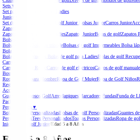
Clubmaker
Ladies
Maderas de golf
Drivers de golf
Hibridos de golf
Hier
Sets
▼
Set para Caballero
Set para Ladies
Junior
▼
Set de golf Junior
Palos de Golf Junior
Bolsas Junior
Carros Junior
Acc
Zapatos
▼
Zapatos Hombre
Zapatos Ladies
Zapatos Junior
Botas de golf
Zapatos P
Bolsas de golf
▼
Bolsa de carro
Bolsa de trípode
Bolsas de golf Impermeables
Bolsa láp
Bolas de golf
▼
Bolas de Golf Nuevas
Bolas de golf para Ladies
Bolas de golf Recup
Carros
▼
Carros Clicgear Rovic
Carros de golf eléctricos
Carros de golf manual
Boutique
▼
Ropa de Golf para Hombre
Ropa de Golf Mujer
Ropa de Golf Niños
R
Regalos
Accesorios
▼
Guantes
Luminosos Golf
Arreglapiques
Marcadores
Fundas
Funda de L
Packs
Personalizados
▼
Bolas de golf Personalizadas
Bolsas de golf Personalizadas
Guantes de
Personalizados
Tees Personalizados
Toallas Personalizadas
Ropa de gol
Inicio
/
Set de golf Junior
/
Edad 5 a 8 Años
Edad 5 a 8 Años