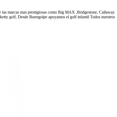
s de las marcas mas prestigiosas como Big MAX ,Bridgestone, Callaway
 ketty golf, Desde Buengolpe apoyamos el golf infantil Todos nuestros