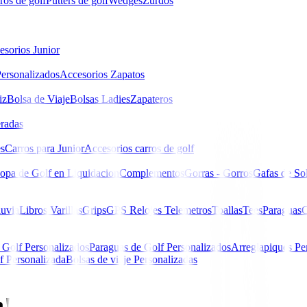
ros de golf
Putters de golf
Wedges
Zurdos
esorios Junior
ersonalizados
Accesorios Zapatos
iz
Bolsa de Viaje
Bolsas Ladies
Zapateros
eradas
es
Carros para Junior
Accesorios carros de golf
opa de Golf en Liquidacion
Complementos
Gorras - Gorros
Gafas de So
luvia
Libros
Varillas
Grips
GPS Relojes Telemetros
Toallas
Tees
Paraguas
C
 Golf Personalizados
Paraguas de Golf Personalizados
Arreglapiques Pe
f Personalizada
Bolsas de viaje Personalizadas
n!