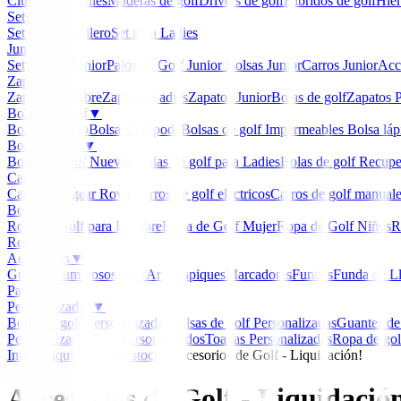
Clubmaker
Ladies
Maderas de golf
Drivers de golf
Hibridos de golf
Hier
Sets
▼
Set para Caballero
Set para Ladies
Junior
▼
Set de golf Junior
Palos de Golf Junior
Bolsas Junior
Carros Junior
Acc
Zapatos
▼
Zapatos Hombre
Zapatos Ladies
Zapatos Junior
Botas de golf
Zapatos P
Bolsas de golf
▼
Bolsa de carro
Bolsa de trípode
Bolsas de golf Impermeables
Bolsa láp
Bolas de golf
▼
Bolas de Golf Nuevas
Bolas de golf para Ladies
Bolas de golf Recup
Carros
▼
Carros Clicgear Rovic
Carros de golf eléctricos
Carros de golf manual
Boutique
▼
Ropa de Golf para Hombre
Ropa de Golf Mujer
Ropa de Golf Niños
R
Regalos
Accesorios
▼
Guantes
Luminosos Golf
Arreglapiques
Marcadores
Fundas
Funda de L
Packs
Personalizados
▼
Bolas de golf Personalizadas
Bolsas de golf Personalizadas
Guantes de
Personalizados
Tees Personalizados
Toallas Personalizadas
Ropa de gol
Inicio
/
Liquidación de stock!
/
Accesorios de Golf - Liquidación!
Accesorios de Golf - Liquidació