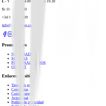
L - V:
9.00 a 14.00 y 16.00 a 19.30
S:
10.00 a 13.30
+34 945 281 809
info@buengolpe.com
Promociones
NOVEDADES
MARCAS
PERSONALIZADOS
OUTLET
Enlaces del sitio
Tienda de golf
Conócenos
Compra segura
Aviso legal
Política de privacidad