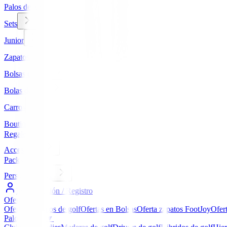
Palos de golf
Sets
Junior
Zapatos
Bolsas de golf
Bolas de golf
Carros
Boutique
Regalos
Accesorios
Packs
Personalizados
Iniciar Sesión / Registro
Ofertas
▼
Ofertas en Palos de golf
Ofertas en Bolsas
Oferta zapatos FootJoy
Ofer
Palos de golf
▼