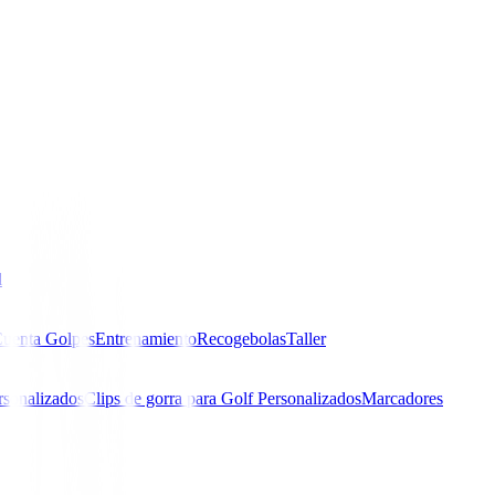
l
uenta Golpes
Entrenamiento
Recogebolas
Taller
rsonalizados
Clips de gorra para Golf Personalizados
Marcadores