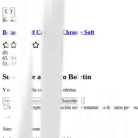
Bolas de golf
Bolas de golf Callaway Chrome Soft
(
8
)
65,00 €
51,95 €
Suscríbete a nuestro Boletín
Y mantente al día con nuestras ofertas.
Suscribirse
he leído y acepto la información sobre tratamiento de datos persona
Atención al Cliente