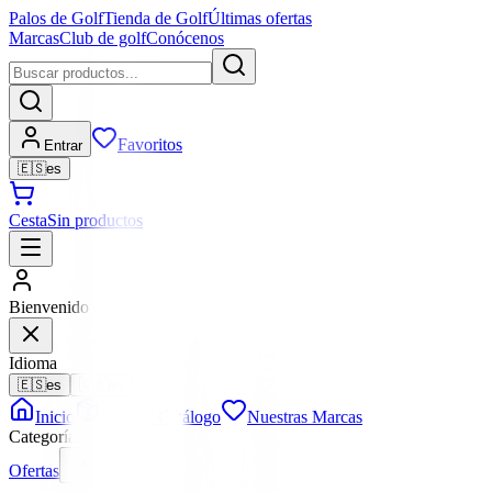
Palos de Golf
Tienda de Golf
Últimas ofertas
Marcas
Club de golf
Conócenos
Favoritos
Entrar
🇪🇸
es
Cesta
Sin productos
Bienvenido
Idioma
🇪🇸
es
🇬🇧
en
Inicio
Todo el Catálogo
Nuestras Marcas
Categorías
Ofertas