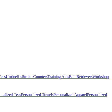
Tees
Umbrellas
Stroke Counters
Training Aids
Ball Retrievers
Workshop
onalized Tees
Personalized Towels
Personalized Apparel
Personalized