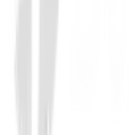
Guantes Mujeres
Guantes Srixon All Weather con Marcado
€15.00
€11.95