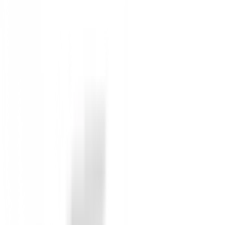
Palma de Cuero Cabretta:
Incorpora un parch
Ajuste Ergonómico:
Diseñados para adaptarse 
Durabilidad Superior:
Construidos para resist
Con los Guantes Srixon Z All Weather, tu concentració
diseño ligero y flexible te permitirá moverte con total l
Disponibles en varias tallas para diestras. Encuentra tu
Guía de tallas (pincha aquí)
¡No dejes escapar esta oferta especial! Consigue tus 
No reviews
There are no reviews for this product yet.
Be the first to leave a review when you receive your o
You must log in to leave a review for this product.
Log In
You may also be interested in