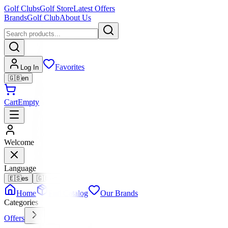
Golf Clubs
Golf Store
Latest Offers
Brands
Golf Club
About Us
Favorites
Log In
🇬🇧
en
Cart
Empty
Welcome
Language
🇪🇸
es
🇬🇧
en
Home
Full Catalog
Our Brands
Categories
Offers