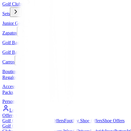
Golf Clubs
Sets
Junior Golf
Zapatos
Golf Bags
Golf Balls
Carros
Boutique
Regalos
Accessories
Packs
Personalized
Log In / Register
Offers
▼
Golf Club Offers
Golf Bag Offers
FootJoy Shoe Offers
Shoe Offers
Golf Clubs
▼