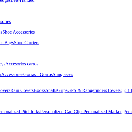
edges
Left-Handed
sories
es
Shoe Accessories
s Bags
Shoe Carriers
eys
Accesorios carros
n
Accessories
Gorras - Gorros
Sunglasses
overs
Rain Covers
Books
Shafts
Grips
GPS & Rangefinders
Towels
Golf 
ersonalized Pitchforks
Personalized Cap Clips
Personalized Markers
Pers
r Mujer