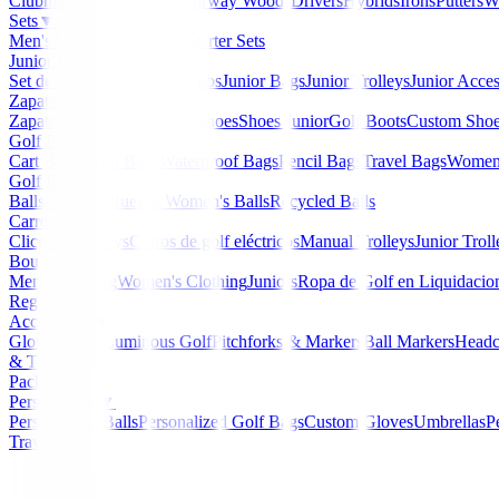
Clubmaker
Ladies Clubs
Fairway Woods
Drivers
Hybrids
Irons
Putters
W
Sets
▼
Men's Starter Sets
Ladies Starter Sets
Junior Golf
▼
Set de golf Junior
Junior Clubs
Junior Bags
Junior Trolleys
Junior Acces
Zapatos
▼
Zapatos Hombre
Women's Shoes
Shoes Junior
Golf Boots
Custom Sho
Golf Bags
▼
Cart Bags
Stand Bags
Waterproof Bags
Pencil Bags
Travel Bags
Women'
Golf Balls
▼
Balls de Golf Nuevas
Women's Balls
Recycled Balls
Carros
▼
Clicgear Trolleys
Carros de golf eléctricos
Manual Trolleys
Junior Troll
Boutique
▼
Men's Clothing
Women's Clothing
Juniors
Ropa de Golf en Liquidacio
Regalos
Accessories
▼
Gloves
Glow/Luminous Golf
Pitchforks & Markers
Ball Markers
Headc
& Tools
Packs
Personalized
▼
Personalized Balls
Personalized Golf Bags
Custom Gloves
Umbrellas
P
Travel Bags
Home
/
Guantes Mujeres
/
Guantes Srixon Z All Weathe