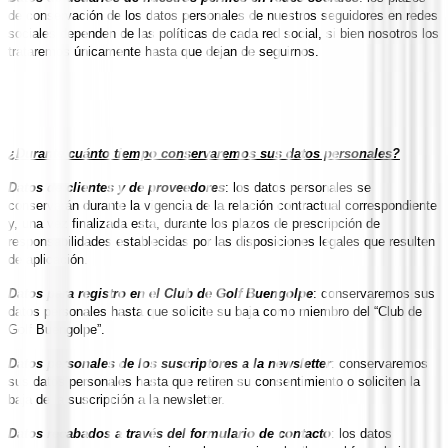
de conservación de los datos personales de nuestros seguidores en redes
sociales dependen de las políticas de cada red social, si bien nosotros los
trataremos únicamente hasta que dejan de seguirnos.
¿Durante cuánto tiempo conservaremos sus datos personales?
Datos de clientes y de proveedores
: los datos personales se
conservarán durante la vigencia de la relación contractual correspondiente
y, una vez finalizada esta, durante los plazos de prescripción de
responsabilidades establecidas por las disposiciones legales que resulten
de aplicación.
Datos para registro en el Club de Golf Buengolpe
: conservaremos sus
datos personales hasta que solicite su baja como miembro del “Club de
Golf Buengolpe”.
Datos personales de los suscriptores a la newsletter
: conservaremos
sus datos personales hasta que retiren su consentimiento o soliciten la
baja de la suscripción a la newsletter.
Datos recabados a través del formulario de contacto
: los datos