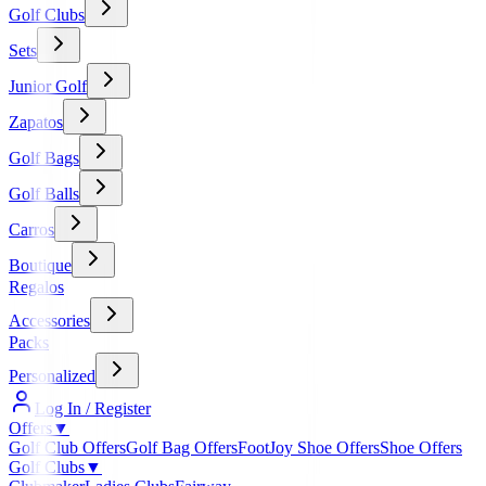
Golf Clubs
Sets
Junior Golf
Zapatos
Golf Bags
Golf Balls
Carros
Boutique
Regalos
Accessories
Packs
Personalized
Log In / Register
Offers
▼
Golf Club Offers
Golf Bag Offers
FootJoy Shoe Offers
Shoe Offers
Golf Clubs
▼