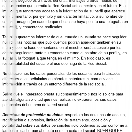
nuestros seguidores a través del chat, mensajes u otros medios de
comunicación que permita la Red Social actualmente y en el futuro. Ello
implica que tendremos acceso a la
información de su perfil que aparece
en el comentario, por ejemplo y sin carácter limitativo, a su nombre de
usuario, imagen (en caso de que el usuario haya puesto una fotografía en
su perfil), y comentarios realizados.
También queremos informar de que, cuando un usuario se hace seguidor
nuestro, las noticias que publiquemos podrán aparecer también en su
muro y que, si hace comentarios en el nuestro, será accesible por los
demás seguidores tanto su comentario como el nombre de su perfil y, en
su caso, la fotografía que tenga en el mismo. En todo caso, es
responsabilidad del usuario el uso que haga de la Red Social.
No utilizaremos los datos personales de los usuarios para finalidades
diferentes a las señaladas en párrafos anteriores ni para enviarles
información a través de un entorno diferente de la red social.
Salvo que el interesado presta su consentimiento o nos lo solicite para
atender alguna solicitud que nos realice, no extraeremos sus datos
personales del entorno de la red social.
Derechos de protección de datos
: respecto a los derechos de acceso,
rectificación o supresión, limitación del tratamiento, oposición y
portabilidad sobre sus datos personales sólo podemos actuar conforme a
las posibilidades que al efecto permita cada red social. BUEN GOLPE,