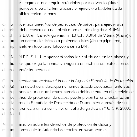
que tengamos que seguir tratándolos por motivos legítimos
imperiosos o para la formulación, el ejercicio o la defensa de
posibles reclamaciones.
Cómo ejercer sus derechos de protección de datos
: para ejercer sus
derechos debe enviarnos una solicitud por escrito dirigida a BUEN
GOLPE, S.L.U. en Calle Angulema, nº 10 C.P. 01004 de Vitoria (Álava) o
enviando un correo electrónico a
protecciondatos@buengolpe.com
,
acompañando en todo caso fotocopia de su DNI.
BUEN GOLPE, S.L.U.
responderá todas las solicitudes en los plazos y
condiciones que exige la normativa vigente en materia de protección de
datos de carácter personal.
Cómo presentar una reclamación ante la Agencia Española de Protección
de Datos
: si usted considera que no hemos tratado adecuadamente sus
datos personales o que no hemos atendido debidamente en el ejercicio de
sus derechos de protección de datos, puede presentar una reclamación
ante la Agencia Española de Protección de Datos, bien a través de su
sede electrónica o en su domicilio, en calle Jorge Juan, nº 6, C.P. 28001
de Madrid.
Más información sobre los derechos de protección de datos y
reclamaciones ante la Autoridad de control en www.aepd.es.