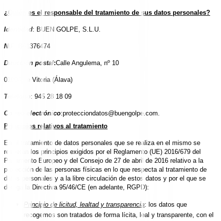
¿Quién es el responsable del tratamiento de sus datos personales?
Identidad
:
BUEN GOLPE, S.L.U.
NIF
:
B01376474
Dirección postal
:
Calle Angulema, nº 10
01004 de Vitoria (Álava)
Teléfono
: 945 28 18 09
Correo electrónico
:
protecciondatos@buengolpe.com
.
Principios relativos al tratamiento
En el tratamiento de datos personales que se realiza en el mismo se
respetan los principios exigidos por el Reglamento (UE) 2016/679 del
Parlamento Europeo y del Consejo de 27 de abril de 2016 relativo a la
protección de las personas físicas en lo que respecta al tratamiento de
datos personales y a la libre circulación de estos datos y por el que se
deroga la Directiva 95/46/CE (en adelante, RGPD):
Principio de licitud, lealtad y transparencia
: los datos que
recogemos son tratados de forma lícita, leal y transparente, con el