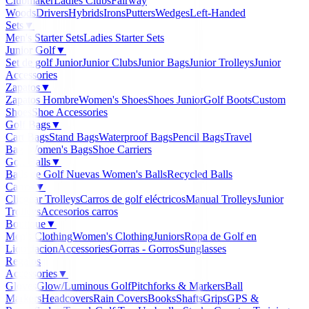
Clubmaker
Ladies Clubs
Fairway
Woods
Drivers
Hybrids
Irons
Putters
Wedges
Left-Handed
Sets
▼
Men's Starter Sets
Ladies Starter Sets
Junior Golf
▼
Set de golf Junior
Junior Clubs
Junior Bags
Junior Trolleys
Junior
Accessories
Zapatos
▼
Zapatos Hombre
Women's Shoes
Shoes Junior
Golf Boots
Custom
Shoes
Shoe Accessories
Golf Bags
▼
Cart Bags
Stand Bags
Waterproof Bags
Pencil Bags
Travel
Bags
Women's Bags
Shoe Carriers
Golf Balls
▼
Balls de Golf Nuevas
Women's Balls
Recycled Balls
Carros
▼
Clicgear Trolleys
Carros de golf eléctricos
Manual Trolleys
Junior
Trolleys
Accesorios carros
Boutique
▼
Men's Clothing
Women's Clothing
Juniors
Ropa de Golf en
Liquidacion
Accessories
Gorras - Gorros
Sunglasses
Regalos
Accessories
▼
Gloves
Glow/Luminous Golf
Pitchforks & Markers
Ball
Markers
Headcovers
Rain Covers
Books
Shafts
Grips
GPS &