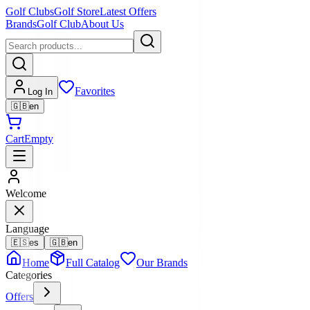
Golf Clubs
Golf Store
Latest Offers
Brands
Golf Club
About Us
Favorites
Log In
🇬🇧
en
Cart
Empty
Welcome
Language
🇪🇸
es
🇬🇧
en
Home
Full Catalog
Our Brands
Categories
Offers