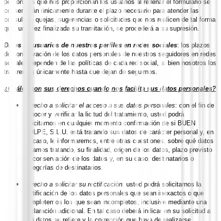
personales que nos proporcionan los usuarios al rellenar el formulario se
conservarán únicamente durante el plazo necesario para atender las
consultas, quejas, sugerencias o solicitudes que nos realicen de tal forma
que, una vez finalizada su tramitación, se procederá a su supresión.
Datos de usuarios de nuestros perfiles en redes sociales
: los plazos
de conservación de los datos personales de nuestros seguidores en redes
sociales dependen de las políticas de cada red social, si bien nosotros los
trataremos únicamente hasta que dejan de seguirnos.
¿Cuáles son sus derechos cuando nos facilita sus datos personales?
Derecho a solicitar el acceso a sus datos personales
: con el fin de
conocer y verificar la licitud del tratamiento, usted podrá
solicitarnos en cualquier momento confirmación de si BUEN
GOLPE, S.L.U. está tratando sus datos de carácter personal y, en
tal caso, le informaremos, entre otras cuestiones, sobre qué datos
estamos tratando, su finalidad, origen de los datos, plazo previsto
de conservación de los datos y, en su caso, destinatarios o
categorías de destinatarios.
Derecho a solicitar su rectificación:
usted podrá solicitarnos la
rectificación de los datos personales que sean inexactos o que
completemos los que sean incompletos, inclusive mediante una
declaración adicional. En tal caso deberá indicar en su solicitud a
qué datos se refiere y la corrección que haya de realizarse,