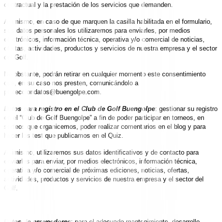
contractual y la prestación de los servicios que demanden.
Asimismo, en caso de que marquen la casilla habilitada en el formulario,
sus datos personales los utilizaremos para enviarles, por medios
electrónicos, información técnica, operativa y/o comercial de noticias,
ofertas, actividades, productos y servicios de nuestra empresa y el sector
del Golf.
No obstante, podrán retirar en cualquier momento este consentimiento
que, en su caso nos presten, comunicándolo a
protecciondatos@buengolpe.com
.
Datos para registro en el Club de Golf Buengolpe
: gestionar su registro
en el “Club de Golf Buengolpe” a fin de poder participar en torneos, en
sorteos que organicemos, poder realizar comentarios en el blog y para
hacer los test que publicamos en el Quiz.
Asimismo, utilizaremos sus datos identificativos y de contacto para
enviarles para enviar, por medios electrónicos, información técnica,
operativa y/o comercial de próximas ediciones, noticias, ofertas,
actividades, productos y servicios de nuestra empresa y el sector del
Golf.
Datos de proveedores
: para el adecuado mantenimiento, desarrollo,