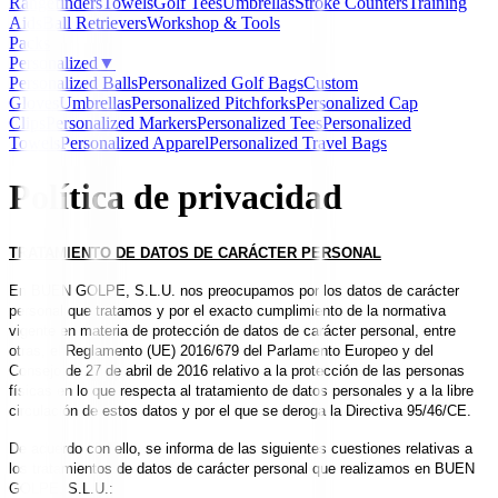
Rangefinders
Towels
Golf Tees
Umbrellas
Stroke Counters
Training
Aids
Ball Retrievers
Workshop & Tools
Packs
Personalized
▼
Personalized Balls
Personalized Golf Bags
Custom
Gloves
Umbrellas
Personalized Pitchforks
Personalized Cap
Clips
Personalized Markers
Personalized Tees
Personalized
Towels
Personalized Apparel
Personalized Travel Bags
Política de privacidad
TRATAMIENTO DE DATOS DE CARÁCTER PERSONAL
En BUEN GOLPE, S.L.U. nos preocupamos por los datos de carácter
personal que tratamos y por el exacto cumplimiento de la normativa
vigente en materia de protección de datos de carácter personal, entre
otras, el Reglamento (UE) 2016/679 del Parlamento Europeo y del
Consejo de 27 de abril de 2016 relativo a la protección de las personas
físicas en lo que respecta al tratamiento de datos personales y a la libre
circulación de estos datos y por el que se deroga la Directiva 95/46/CE.
De acuerdo con ello, se informa de las siguientes cuestiones relativas a
los tratamientos de datos de carácter personal que realizamos en BUEN
GOLPE, S.L.U.: