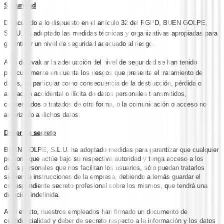
Seguridad
De acuerdo a lo dispuesto en el artículo 32 del RGPD,
BUEN GOLPE,
S.L.U.
ha adoptado las medidas técnicas y organizativas apropiadas para
garantizar un nivel de seguridad adecuado al riesgo.
A fin de evaluar la adecuación del nivel de seguridad se han tenido
particularmente en cuenta los riesgos que presenta el tratamiento de
datos, en particular como consecuencia de la destrucción, pérdida o
alteración accidental o ilícita de datos personales transmitidos,
conservados o tratados de otra forma, o la comunicación o acceso no
autorizado a dichos datos.
Deber de secreto
BUEN GOLPE, S.L.U.
ha adoptado medidas para garantizar que cualquier
persona que actúe bajo su respectiva autoridad y tenga acceso a los
datos personales que nos facilitan los usuarios, sólo puedan tratarlos
siguiendo instrucciones de la empresa, debiendo además guardar el
correspondiente secreto profesional sobre los mismos, que tendrá una
duración indefinida.
A tal efecto, nuestros empleados han firmado un documento de
confidencialidad y deber de secreto respecto a la información y los datos