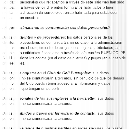
Los datos personales que recabamos a través de este sitio web han sido
recabados a través de los diferentes formularios habilitados o bien
mediante la dirección de correo electrónico habilitada para establecer
contacto con nosotros.
¿A qué destinatarios se comunicarán sus datos personales?
Datos de clientes y de proveedores
: los datos personales de los
clientes y proveedores se comunicarán, en su caso, a la administración
tributaria para el cumplimiento de obligaciones legales y tributarias, así
como a la/s entidad/es financieras a través de la/s cual/es BUEN GOLPE,
S.L.U. gestione los cobros (en el caso de clientes) y pagos (en el caso de
proveedores).
Datos para registro en el Club de Golf Buengolpe
: sus datos
personales no se comunicarán a terceros, sin perjuicio de que los demás
miembros del Club puedan tener acceso a la información y datos
personales que tengan en su perfil.
Datos personales de los suscriptores a la newsletter
: sus datos
personales no se comunicarán a terceros.
Datos recabados a través del formulario de contacto
: sus datos
personales no se comunicarán a terceros.
Datos de usuarios de nuestros perfiles en redes sociales
: los plazos