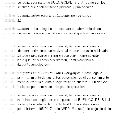
datos que se realiza por parte de BUEN GOLPE, S.L.U., como son los
relativos a clientes que sean personas jurídicas y proveedores.
¿Cuál es la legitimación para el tratamiento de sus datos
personales?
Datos de clientes
: la base legal o jurídica para el tratamiento de sus
datos personales es la ejecución del contrato en el que los clientes son
parte.
En cuanto al envío de información comercial, la base jurídica es la
prestación del consentimiento que realizan al marcar la casilla habilitada
al efecto. En todo caso, pueden retirar en cualquier momento este
consentimiento que, en su caso nos presten, comunicándolo a
protecciondatos@buengolpe.com
.
Datos para registro en el Club de Golf Buengolpe
: la base legal o
jurídica para el tratamiento de sus datos personales es el consentimiento
que nos prestan al crear la cuenta o registrarse en nuestro “Club de Golf
Buengolpe”, siendo por tanto necesario para la ejecución.
En cuanto al envío de información comercial, la base jurídica es la
satisfacción de intereses legítimos perseguidos por BUEN GOLPE, S.L.U.
conforme contempla el artículo 6.1. f) del RGPD, basándonos en lo
dispuesto por el Informe 195/2017 de la AEPD. Ello será sin perjuicio de la