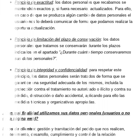
Principio de exactitud
: los datos personales que recabamos se
mantendrán exactos y, si fuera necesario, actualizados. Para ello,
en caso de que se produzca algún cambio de datos personales el
usuario nos lo deberá comunicar de forma que podamos realizar la
oportuna actualización.
Principio de limitación del plazo de conservación
: los datos
personales que tratamos se conservarán durante los plazos
indicados en el apartado
“¿Durante cuánto tiempo conservaremos
sus datos personales?”
.
Principio de integridad y confidencialidad
: para respetar este
principio, los datos personales serán tratados de forma que se
garantice una seguridad adecuada de los mismos, incluida la
protección contra el tratamiento no autorizado o ilícito y contra su
pérdida, destrucción o daño accidental, aplicando para ello las
medidas técnicas y organizativas apropiadas.
¿Con qué finalidad utilizamos sus datos personales (usuarios o no
de la página web)?
Datos de clientes
: gestión y tramitación del pedido que nos realicen,
mantenimiento, desarrollo, cumplimiento y control de la relación