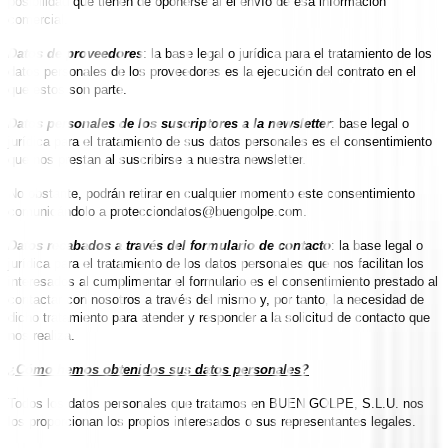
posibilidad que tienen de oponerse al el envío de esa información
comercial.
Datos de proveedores
: la base legal o jurídica para el tratamiento de los
datos personales de los proveedores es la ejecución del contrato en el
que estos son parte.
Datos personales de los suscriptores a la newsletter
: base legal o
jurídica para el tratamiento de sus datos personales es el consentimiento
que nos prestan al suscribirse a nuestra newsletter.
No obstante, podrán retirar en cualquier momento este consentimiento
comunicándolo a
protecciondatos@buengolpe.com
.
Datos recabados a través del formulario de contacto
: la base legal o
jurídica para el tratamiento de los datos personales que nos facilitan los
interesados al cumplimentar el formulario es el consentimiento prestado al
contactar con nosotros a través del mismo y, por tanto, la necesidad de
dicho tratamiento para atender y responder a la solicitud de contacto que
nos realiza.
¿Cómo hemos obtenidos sus datos personales?
Todos los datos personales que tratamos en BUEN GOLPE, S.L.U. nos
los proporcionan los propios interesados o sus representantes legales.