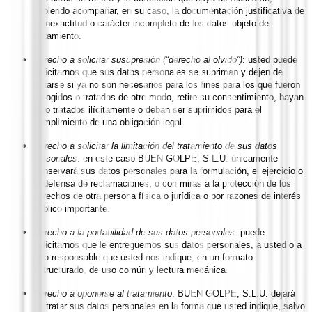
debiendo acompañar, en su caso, la documentación justificativa de
la inexactitud o carácter incompleto de los datos objeto de
tratamiento.
Derecho a solicitar su
supresión (“derecho al olvido”)
: usted puede
solicitarnos que sus datos personales se supriman y dejen de
tratarse si ya no son necesarios para los fines para los que fueron
recogidos o tratados de otro modo, retire su consentimiento, hayan
sido tratados ilícitamente o deban ser suprimidos para el
cumplimiento de una obligación legal.
Derecho a solicitar la limitación del tratamiento de sus datos
personales
: en este caso BUEN GOLPE, S.L.U. únicamente
conservará sus datos personales para la formulación, el ejercicio o
la defensa de reclamaciones, o con miras a la protección de los
derechos de otra persona física o jurídica o por razones de interés
público importante.
Derecho a la portabilidad de sus datos personales
: puede
solicitarnos que le entreguemos sus datos personales, a usted o a
otro responsable que usted nos indique, en un formato
estructurado, de uso común y lectura mecánica.
Derecho a oponerse al tratamiento
: BUEN GOLPE, S.L.U. dejará
de tratar sus datos personales en la forma que usted indique, salvo