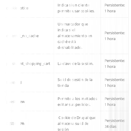
Indica si un cliente
Persistente:
cookienotice
permite usar cookies.
1 hora
Un marcador que
indica si el
Persistente:
external_no_cache
almacenamiento en
1 hora
caché está
deshabilitado.
Persistente:
persistent_shopping_cart
La clave de la sesión.
1 hora
Su id de sesión de la
Persistente:
frontend
tienda
1 hora
Permite a los invitados
Persistente:
guest-view
editar sus pedidos.
1 hora
Cookie de Drupal que
Persistente:
SESS%ID%
almacena su id de
24 días
sesión