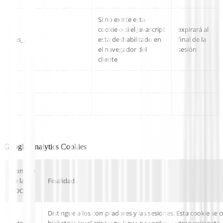
Si no existe esta
cookie o si el Javascript
expirará al
has_js
está deshabilitado en
final de la
el navegador del
sesión
cliente
Google Analytics Cookies
Nombre
de la
Finalidad
COOKIE
Distingue a los compradores y las sesiones. Esta cookie se c