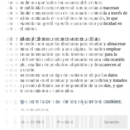
de los datos de uso que haden los usuarios del servicio.
Cookies de publicidad comportamental: son aquellas almacenan
información del comportamiento de los usuarios obtenida a través de
la observación continuada de sus hábitos de navegación, lo que
permite desarrollar un perfil específico para mostrar publicidad en
función del mismo.
Según el plazo de tiempo que permanecen activas:
Cookies de sesión: son aquellas diseñadas para recabar y almacenar
datos mientras el usuario accede a una página. Se suelen emplear
para almacenar información que solo interesa conservar para la
prestación del servicio solicitado por el usuario en una sola ocasión
(por ejemplo, una lista de productos adquiridos) y desaparecen al
terminar la sesión.
Cookies persistentes: son un tipo de cookies en el que los datos
siguen almacenados en el terminal y pueden ser accedidos y tratados
durante un periodo definido por el responsable de la cookie, y que
puede ir de unos minutos a varios años.
Buengolpe.com hace uso de las siguientes cookies:
Listado de cookies propias.
Nombre de la COOKIE
Finalidad
Duración