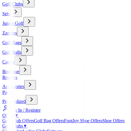
Golf Clubs
Sets
Junior Golf
Zapatos
Golf Bags
Golf Balls
Carros
Boutique
Regalos
Accessories
Packs
Personalized
Log In / Register
Offers
▼
Golf Club Offers
Golf Bag Offers
FootJoy Shoe Offers
Shoe Offers
Golf Clubs
▼