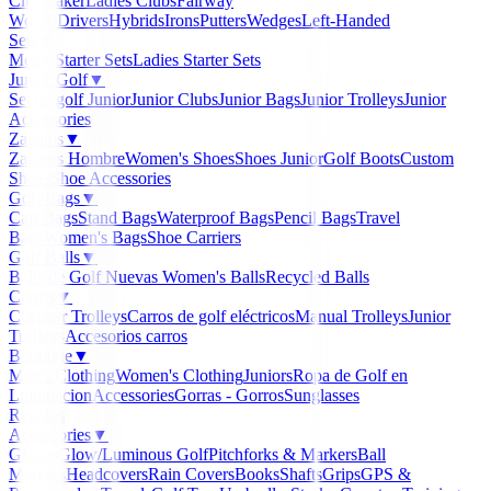
Clubmaker
Ladies Clubs
Fairway
Woods
Drivers
Hybrids
Irons
Putters
Wedges
Left-Handed
Sets
▼
Men's Starter Sets
Ladies Starter Sets
Junior Golf
▼
Set de golf Junior
Junior Clubs
Junior Bags
Junior Trolleys
Junior
Accessories
Zapatos
▼
Zapatos Hombre
Women's Shoes
Shoes Junior
Golf Boots
Custom
Shoes
Shoe Accessories
Golf Bags
▼
Cart Bags
Stand Bags
Waterproof Bags
Pencil Bags
Travel
Bags
Women's Bags
Shoe Carriers
Golf Balls
▼
Balls de Golf Nuevas
Women's Balls
Recycled Balls
Carros
▼
Clicgear Trolleys
Carros de golf eléctricos
Manual Trolleys
Junior
Trolleys
Accesorios carros
Boutique
▼
Men's Clothing
Women's Clothing
Juniors
Ropa de Golf en
Liquidacion
Accessories
Gorras - Gorros
Sunglasses
Regalos
Accessories
▼
Gloves
Glow/Luminous Golf
Pitchforks & Markers
Ball
Markers
Headcovers
Rain Covers
Books
Shafts
Grips
GPS &