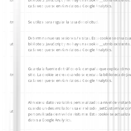
_utma
biblioteca JavaScript y no hay una cookie __utma existente. 
cada vez que se envían datos a Google Analytics.
_utmt
Se utiliza para regular la tasa de solicitud.
Determina nuevas sesiones / visitas. Esta cookie se crea cua
__utmb
biblioteca JavaScript y no hay una cookie __utmb existente. 
cada vez que se envían datos a Google Analytics.
Guarda la fuente de tráfico o la campaña que explica cómo 
_utmz
sitio. La cookie se crea cuando se ejecuta la biblioteca de Ja
cada vez que se envían datos a Google Analytics.
Almacena datos variables personalizados a nivel de visitante
cuando un desarrollador usa el método _setCustomVar con
__utmv
personalizada de nivel de visitante. Esta cookie se actualiz
datos a Google Analytics.