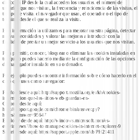
dirección IP desde la cual acceden los usuarios, el número de
usuarios que nos visitan, la frecuencia y reincidencia de las visitas, el
tiempo de visita, el navegador que usan, el operador o el tipo de
terminal desde el que se realiza la visita.
Esta información la utilizamos para mejorar nuestra página, detectar
nuevas necesidades y valorar las mejoras a introducir con la
finalidad de prestar un mejor servicio a los usuarios que nos visitan.
Para permitir, conocer, bloquear o eliminar las cookies instaladas en
tu equipo puedes hacerlo mediante la configuración de las opciones
del navegador instalado en su ordenador.
Por ejemplo puedes encontrar información sobre cómo hacerlo en el
caso que uses como navegador:
Firefox desde aquí: http://support.mozilla.org/es/kb/cookies-
informacion-que-los-sitios-web-guardan-en-
Chrome desde aquí:
http://support.google.com/chrome/bin/answer.py?
hl=es&answer=95647
Explorer desde aquí: http://windows.microsoft.com/es-
es/windows7/how-to-manage-cookies-in-internet-explorer-9
Safari desde aquí: https://support.apple.com/kb/PH21411