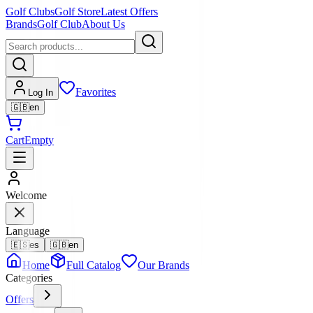
Golf Clubs
Golf Store
Latest Offers
Brands
Golf Club
About Us
Favorites
Log In
🇬🇧
en
Cart
Empty
Welcome
Language
🇪🇸
es
🇬🇧
en
Home
Full Catalog
Our Brands
Categories
Offers