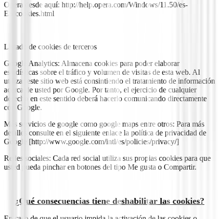
Opera desde aquí: http://help.opera.com/Windows/11.50/es-
ES/cookies.html
Listado de cookies de terceros
Google Analytics: Almacena cookies para poder elaborar
estadísticas sobre el tráfico y volumen de visitas de esta web. Al
utilizar este sitio web está consintiendo el tratamiento de información
acerca de usted por Google. Por tanto, el ejercicio de cualquier
derecho en este sentido deberá hacerlo comunicando directamente
con Google.
Más servicios de google como google maps entre otros: Para más
detalles consulte en el siguiente enlace la política de privacidad de
Google [http://www.google.com/intl/es/policies/privacy/]
Redes sociales: Cada red social utiliza sus propias cookies para que
usted pueda pinchar en botones del tipo Me gusta o Compartir.
¿Qué consecuencias tiene deshabilitar las cookies?
En caso de que el usuario impida la activación de las cookies o