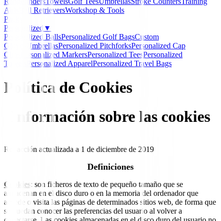
Rangefinders
Towels
Golf Tees
Umbrellas
Stroke Counters
Training
Aids
Ball Retrievers
Workshop & Tools
Packs
Personalized
▼
Personalized Balls
Personalized Golf Bags
Custom
Gloves
Umbrellas
Personalized Pitchforks
Personalized Cap
Clips
Personalized Markers
Personalized Tees
Personalized
Towels
Personalized Apparel
Personalized Travel Bags
Política de Cookies
Información sobre las cookies
Redacción actualizada a 1 de diciembre de 2019
Definiciones
Cookies
: son ficheros de texto de pequeño tamaño que se
almacenan en el disco duro o en la memoria del ordenador que
accede o visita las páginas de determinados sitios web, de forma que
se puedan conocer las preferencias del usuario al volver a
conectarse. Las cookies almacenadas en el disco duro del usuario no