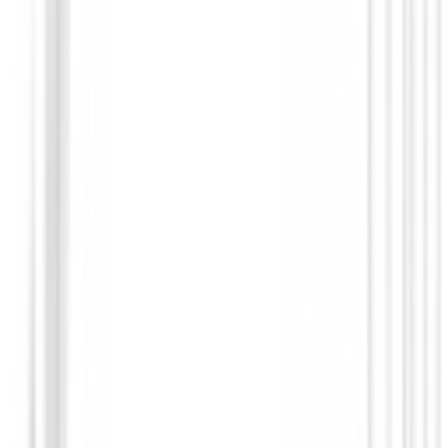
Guantes Mujeres
Guantes Srixon All Weather con Marcad
Talla L
€15.00
€11.95