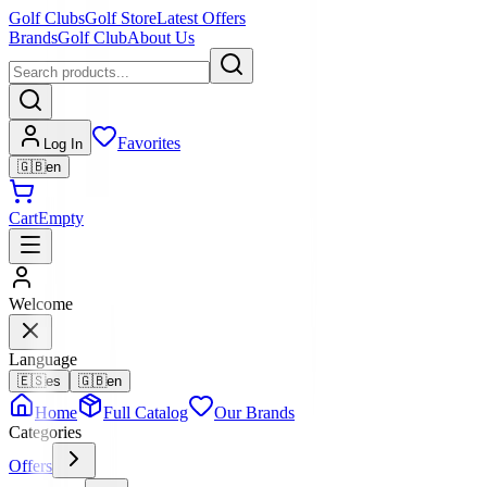
Golf Clubs
Golf Store
Latest Offers
Brands
Golf Club
About Us
Favorites
Log In
🇬🇧
en
Cart
Empty
Welcome
Language
🇪🇸
es
🇬🇧
en
Home
Full Catalog
Our Brands
Categories
Offers