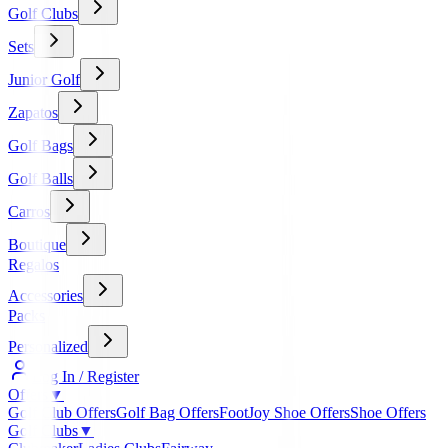
Golf Clubs
Sets
Junior Golf
Zapatos
Golf Bags
Golf Balls
Carros
Boutique
Regalos
Accessories
Packs
Personalized
Log In / Register
Offers
▼
Golf Club Offers
Golf Bag Offers
FootJoy Shoe Offers
Shoe Offers
Golf Clubs
▼