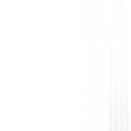
Be the first to leave a review when you receive your o
You must log in to leave a review for this product.
Log In
You may also be interested in