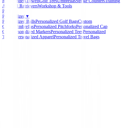
Rangefinders
Towels
Golf Tees
Umbrellas
Stroke Counters
Training
Aids
Ball Retrievers
Workshop & Tools
Packs
Personalized
▼
Personalized Balls
Personalized Golf Bags
Custom
Gloves
Umbrellas
Personalized Pitchforks
Personalized Cap
Clips
Personalized Markers
Personalized Tees
Personalized
Towels
Personalized Apparel
Personalized Travel Bags
Home
/
Guantes Mujeres
/
Guante XXIO All Wather Mu
-
10
%
XXIO
Guante XXIO All Wathe
Mujer
Ref:
653427112513