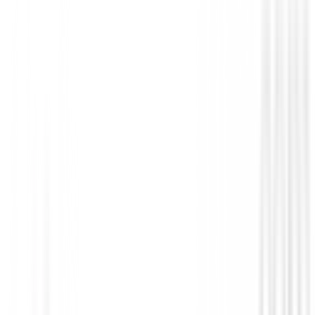
Guantes Mujeres
Guantes Daily Sport Invierno Mujer Lun
153/753
€36.49
€29.00
From