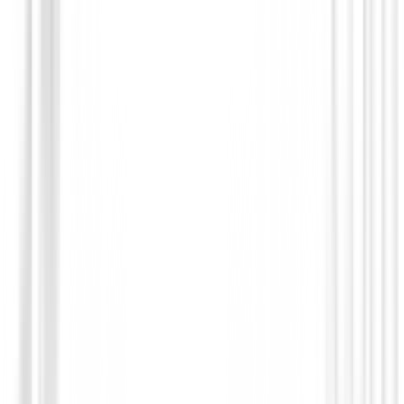
Guantes Mujeres
Guantes Srixon Z Premium Cabretta Mu
€25.00
€20.00
From