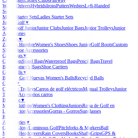
Clubmaker
Ladies Clubs
Fairway
Woods
Drivers
Hybrids
Irons
Putters
Wedges
Left-Handed
Sets
▼
Men's Starter Sets
Ladies Starter Sets
Junior Golf
▼
Set de golf Junior
Junior Clubs
Junior Bags
Junior Trolleys
Junior
Accessories
Zapatos
▼
Zapatos Hombre
Women's Shoes
Shoes Junior
Golf Boots
Custom
Shoes
Shoe Accessories
Golf Bags
▼
Cart Bags
Stand Bags
Waterproof Bags
Pencil Bags
Travel
Bags
Women's Bags
Shoe Carriers
Golf Balls
▼
Balls de Golf Nuevas
Women's Balls
Recycled Balls
Carros
▼
Clicgear Trolleys
Carros de golf eléctricos
Manual Trolleys
Junior
Trolleys
Accesorios carros
Boutique
▼
Men's Clothing
Women's Clothing
Juniors
Ropa de Golf en
Liquidacion
Accessories
Gorras - Gorros
Sunglasses
Regalos
Accessories
▼
Gloves
Glow/Luminous Golf
Pitchforks & Markers
Ball
Markers
Headcovers
Rain Covers
Books
Shafts
Grips
GPS &