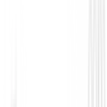
Guantes Mujeres
Guantes Srixon Z Premium Cabretta Mu
€25.00
€20.00
From