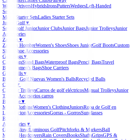
Clubmaker
Ladies Clubs
Fairway
Woods
Drivers
Hybrids
Irons
Putters
Wedges
Left-Handed
Sets
▼
Men's Starter Sets
Ladies Starter Sets
Junior Golf
▼
Set de golf Junior
Junior Clubs
Junior Bags
Junior Trolleys
Junior
Accessories
Zapatos
▼
Zapatos Hombre
Women's Shoes
Shoes Junior
Golf Boots
Custom
Shoes
Shoe Accessories
Golf Bags
▼
Cart Bags
Stand Bags
Waterproof Bags
Pencil Bags
Travel
Bags
Women's Bags
Shoe Carriers
Golf Balls
▼
Balls de Golf Nuevas
Women's Balls
Recycled Balls
Carros
▼
Clicgear Trolleys
Carros de golf eléctricos
Manual Trolleys
Junior
Trolleys
Accesorios carros
Boutique
▼
Men's Clothing
Women's Clothing
Juniors
Ropa de Golf en
Liquidacion
Accessories
Gorras - Gorros
Sunglasses
Regalos
Accessories
▼
Gloves
Glow/Luminous Golf
Pitchforks & Markers
Ball
Markers
Headcovers
Rain Covers
Books
Shafts
Grips
GPS &