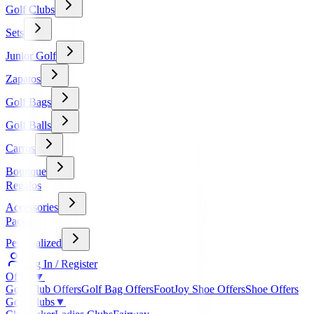
Golf Clubs
Sets
Junior Golf
Zapatos
Golf Bags
Golf Balls
Carros
Boutique
Regalos
Accessories
Packs
Personalized
Log In / Register
Offers
▼
Golf Club Offers
Golf Bag Offers
FootJoy Shoe Offers
Shoe Offers
Golf Clubs
▼