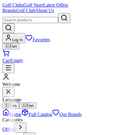
Golf Clubs
Golf Store
Latest Offers
Brands
Golf Club
About Us
Favorites
Log In
🇬🇧
en
Cart
Empty
Welcome
Language
🇪🇸
es
🇬🇧
en
Home
Full Catalog
Our Brands
Categories
Offers