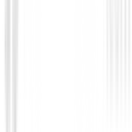
Guantes Mujeres
Guante XXIO All Wather Mujer
€19.95
€17.94
From