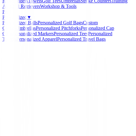
Rangefinders
Towels
Golf Tees
Umbrellas
Stroke Counters
Training
Aids
Ball Retrievers
Workshop & Tools
Packs
Personalized
▼
Personalized Balls
Personalized Golf Bags
Custom
Gloves
Umbrellas
Personalized Pitchforks
Personalized Cap
Clips
Personalized Markers
Personalized Tees
Personalized
Towels
Personalized Apparel
Personalized Travel Bags
Home
/
Guantes Mujeres
/
Guantes Srixon All Weather
Mujer Talla L
-
20
%
Srixon
Guantes Srixon All Weat
con Marcador Mujer Tal
Ref:
653427102644