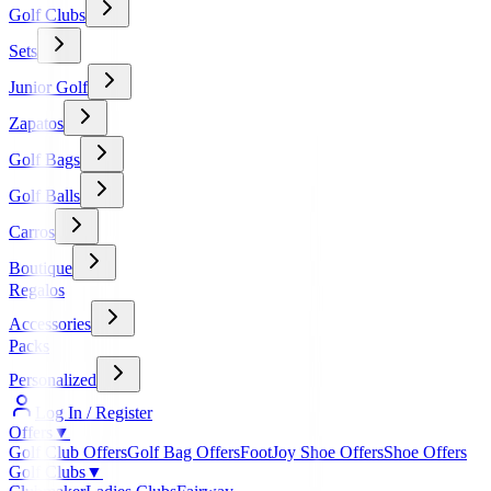
Golf Clubs
Sets
Junior Golf
Zapatos
Golf Bags
Golf Balls
Carros
Boutique
Regalos
Accessories
Packs
Personalized
Log In / Register
Offers
▼
Golf Club Offers
Golf Bag Offers
FootJoy Shoe Offers
Shoe Offers
Golf Clubs
▼