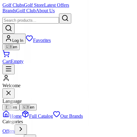
Golf Clubs
Golf Store
Latest Offers
Brands
Golf Club
About Us
Favorites
Log In
🇬🇧
en
Cart
Empty
Welcome
Language
🇪🇸
es
🇬🇧
en
Home
Full Catalog
Our Brands
Categories
Offers