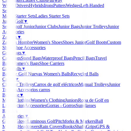
Clubmaker
Ladies Clubs
Fairway
Woods
Drivers
Hybrids
Irons
Putters
Wedges
Left-Handed
Sets
▼
Men's Starter Sets
Ladies Starter Sets
Junior Golf
▼
Set de golf Junior
Junior Clubs
Junior Bags
Junior Trolleys
Junior
Accessories
Zapatos
▼
Zapatos Hombre
Women's Shoes
Shoes Junior
Golf Boots
Custom
Shoes
Shoe Accessories
Golf Bags
▼
Cart Bags
Stand Bags
Waterproof Bags
Pencil Bags
Travel
Bags
Women's Bags
Shoe Carriers
Golf Balls
▼
Balls de Golf Nuevas
Women's Balls
Recycled Balls
Carros
▼
Clicgear Trolleys
Carros de golf eléctricos
Manual Trolleys
Junior
Trolleys
Accesorios carros
Boutique
▼
Men's Clothing
Women's Clothing
Juniors
Ropa de Golf en
Liquidacion
Accessories
Gorras - Gorros
Sunglasses
Regalos
Accessories
▼
Gloves
Glow/Luminous Golf
Pitchforks & Markers
Ball
Markers
Headcovers
Rain Covers
Books
Shafts
Grips
GPS &