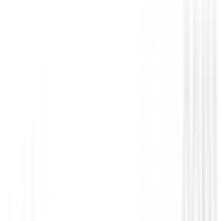
Putters de golf
Putter Odyssey Square 2 Square TRI-HO
SB
€568.99