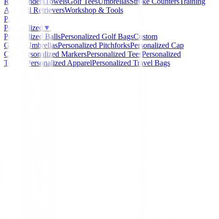
Rangefinders
Towels
Golf Tees
Umbrellas
Stroke Counters
Training
Aids
Ball Retrievers
Workshop & Tools
Packs
Personalized
▼
Personalized Balls
Personalized Golf Bags
Custom
Gloves
Umbrellas
Personalized Pitchforks
Personalized Cap
Clips
Personalized Markers
Personalized Tees
Personalized
Towels
Personalized Apparel
Personalized Travel Bags
Home
/
Putters de golf
/
Putter Odyssey DFX Ten S
-
18
%
Odyssey
Putter Odyssey DFX Ten
Ref:
197193514664