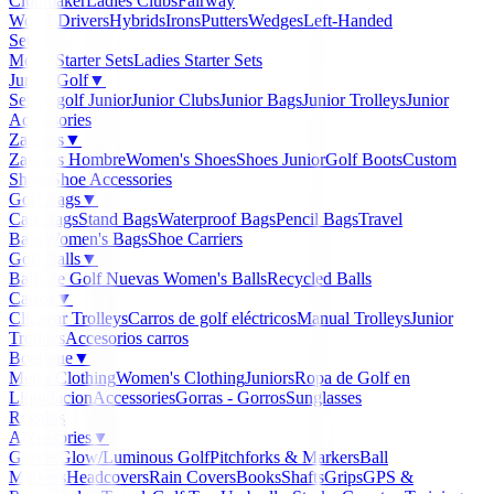
Clubmaker
Ladies Clubs
Fairway
Woods
Drivers
Hybrids
Irons
Putters
Wedges
Left-Handed
Sets
▼
Men's Starter Sets
Ladies Starter Sets
Junior Golf
▼
Set de golf Junior
Junior Clubs
Junior Bags
Junior Trolleys
Junior
Accessories
Zapatos
▼
Zapatos Hombre
Women's Shoes
Shoes Junior
Golf Boots
Custom
Shoes
Shoe Accessories
Golf Bags
▼
Cart Bags
Stand Bags
Waterproof Bags
Pencil Bags
Travel
Bags
Women's Bags
Shoe Carriers
Golf Balls
▼
Balls de Golf Nuevas
Women's Balls
Recycled Balls
Carros
▼
Clicgear Trolleys
Carros de golf eléctricos
Manual Trolleys
Junior
Trolleys
Accesorios carros
Boutique
▼
Men's Clothing
Women's Clothing
Juniors
Ropa de Golf en
Liquidacion
Accessories
Gorras - Gorros
Sunglasses
Regalos
Accessories
▼
Gloves
Glow/Luminous Golf
Pitchforks & Markers
Ball
Markers
Headcovers
Rain Covers
Books
Shafts
Grips
GPS &