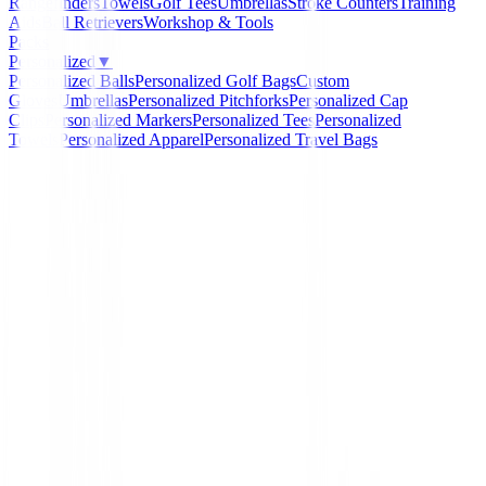
Rangefinders
Towels
Golf Tees
Umbrellas
Stroke Counters
Training
Aids
Ball Retrievers
Workshop & Tools
Packs
Personalized
▼
Personalized Balls
Personalized Golf Bags
Custom
Gloves
Umbrellas
Personalized Pitchforks
Personalized Cap
Clips
Personalized Markers
Personalized Tees
Personalized
Towels
Personalized Apparel
Personalized Travel Bags
Home
/
Putters de golf
/
Putter Odyssey DFX One Wid
-
18
%
Odyssey
Putter Odyssey DFX On
CH
Ref:
197193515142