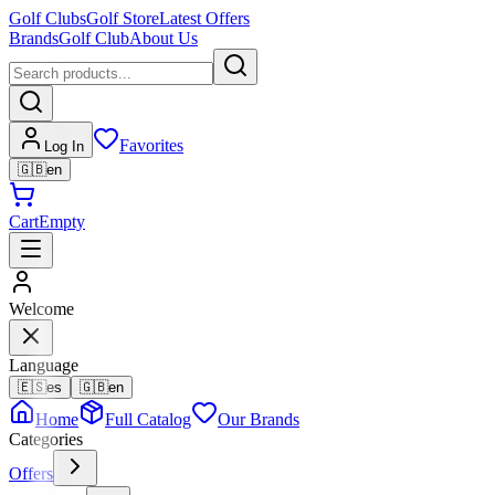
Golf Clubs
Golf Store
Latest Offers
Brands
Golf Club
About Us
Favorites
Log In
🇬🇧
en
Cart
Empty
Welcome
Language
🇪🇸
es
🇬🇧
en
Home
Full Catalog
Our Brands
Categories
Offers