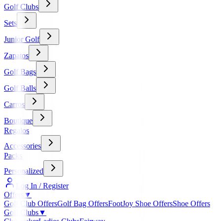
Golf Clubs
Sets
Junior Golf
Zapatos
Golf Bags
Golf Balls
Carros
Boutique
Regalos
Accessories
Packs
Personalized
Log In / Register
Offers
▼
Golf Club Offers
Golf Bag Offers
FootJoy Shoe Offers
Shoe Offers
Golf Clubs
▼