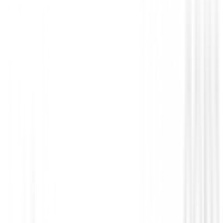
Putters de golf
Putter Odyssey Square 2 Square TRI-HO
SB
€568.99
€479.95