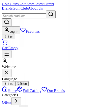
Golf Clubs
Golf Store
Latest Offers
Brands
Golf Club
About Us
Favorites
Log In
🇬🇧
en
Cart
Empty
Welcome
Language
🇪🇸
es
🇬🇧
en
Home
Full Catalog
Our Brands
Categories
Offers