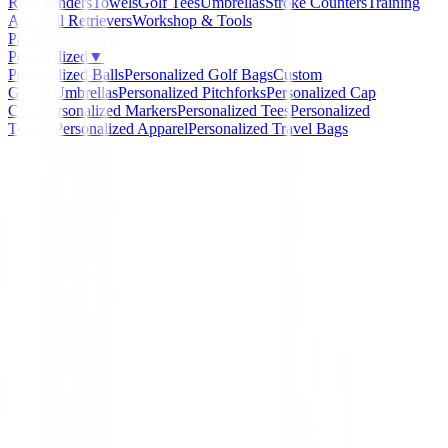
Rangefinders
Towels
Golf Tees
Umbrellas
Stroke Counters
Training
Aids
Ball Retrievers
Workshop & Tools
Packs
Personalized
▼
Personalized Balls
Personalized Golf Bags
Custom
Gloves
Umbrellas
Personalized Pitchforks
Personalized Cap
Clips
Personalized Markers
Personalized Tees
Personalized
Towels
Personalized Apparel
Personalized Travel Bags
Home
/
Putters de golf
/
Putter Cleveland HB Soft 2 - 1
-
15
%
Cleveland
Putter Cleveland HB Soft
15 OS
Ref:
4994857075419-1-1-1-1-1