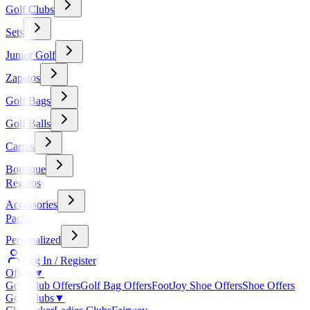
Golf Clubs
Sets
Junior Golf
Zapatos
Golf Bags
Golf Balls
Carros
Boutique
Regalos
Accessories
Packs
Personalized
Log In / Register
Offers
▼
Golf Club Offers
Golf Bag Offers
FootJoy Shoe Offers
Shoe Offers
Golf Clubs
▼