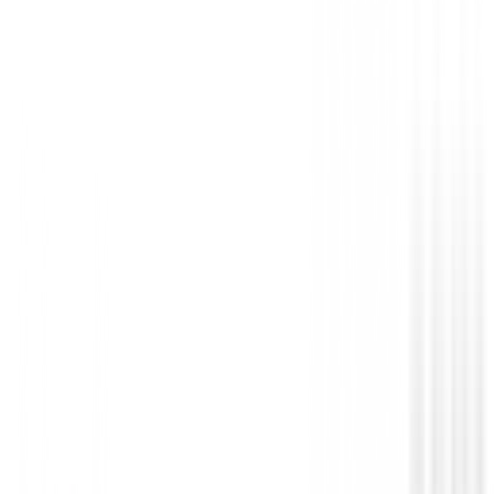
Putters de golf
Putter Cleveland HB Soft 2 Black - Retre
€209.00
€179.00
From