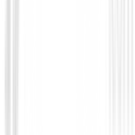
Putter Cleveland HB Soft 2 Black 11S
€209.00
€179.00
From