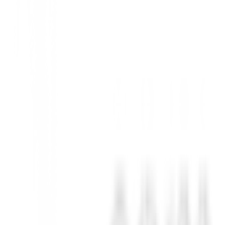
ivel. Este putter de alta calidad de la reconocida marca Ping te ofrece l
ión clara de tu línea de putt, ayudándote a golpear la bola con mayor con