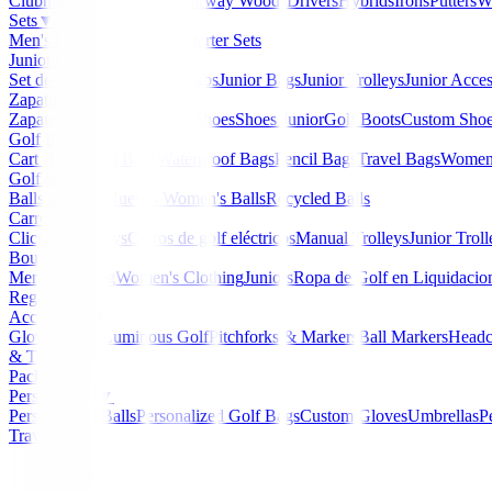
Clubmaker
Ladies Clubs
Fairway Woods
Drivers
Hybrids
Irons
Putters
W
Sets
▼
Men's Starter Sets
Ladies Starter Sets
Junior Golf
▼
Set de golf Junior
Junior Clubs
Junior Bags
Junior Trolleys
Junior Acces
Zapatos
▼
Zapatos Hombre
Women's Shoes
Shoes Junior
Golf Boots
Custom Sho
Golf Bags
▼
Cart Bags
Stand Bags
Waterproof Bags
Pencil Bags
Travel Bags
Women'
Golf Balls
▼
Balls de Golf Nuevas
Women's Balls
Recycled Balls
Carros
▼
Clicgear Trolleys
Carros de golf eléctricos
Manual Trolleys
Junior Troll
Boutique
▼
Men's Clothing
Women's Clothing
Juniors
Ropa de Golf en Liquidacio
Regalos
Accessories
▼
Gloves
Glow/Luminous Golf
Pitchforks & Markers
Ball Markers
Headc
& Tools
Packs
Personalized
▼
Personalized Balls
Personalized Golf Bags
Custom Gloves
Umbrellas
P
Travel Bags
Home
/
Putters de golf
/
Ping Putter Scottsdale Ally Blu