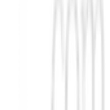
stancia.
rse a tu estilo.
mismo
. ¡No dejes que se te escape la oportunidad de transformar tu jueg