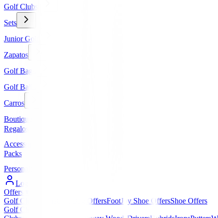
Golf Clubs
Sets
Junior Golf
Zapatos
Golf Bags
Golf Balls
Carros
Boutique
Regalos
Accessories
Packs
Personalized
Log In / Register
Offers
▼
Golf Club Offers
Golf Bag Offers
FootJoy Shoe Offers
Shoe Offers
Golf Clubs
▼