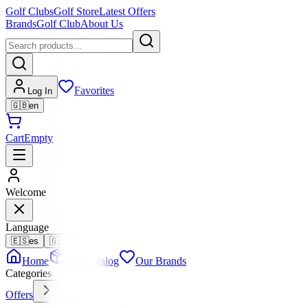
Golf Clubs
Golf Store
Latest Offers
Brands
Golf Club
About Us
Favorites
Log In
🇬🇧
en
Cart
Empty
Welcome
Language
🇪🇸
es
🇬🇧
en
Home
Full Catalog
Our Brands
Categories
Offers