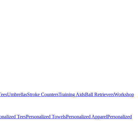
Tees
Umbrellas
Stroke Counters
Training Aids
Ball Retrievers
Workshop
onalized Tees
Personalized Towels
Personalized Apparel
Personalized