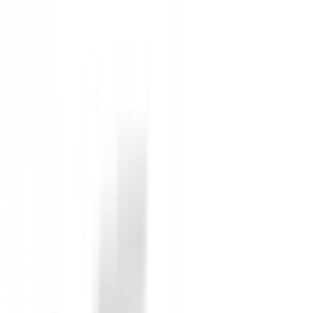
Alineación Ally Blue Onset:
Facilita una confi
Sensación y Feedback Superiores:
Experiment
Construcción de Alta Calidad Ping:
Durabilid
Diseño Versátil:
Disponible para jugadores
di
Aunque actualmente no disponemos de stock inmedia
con BuenGolpe!
No reviews
There are no reviews for this product yet.
Be the first to leave a review when you receive your o
You must log in to leave a review for this product.
Log In
You may also be interested in