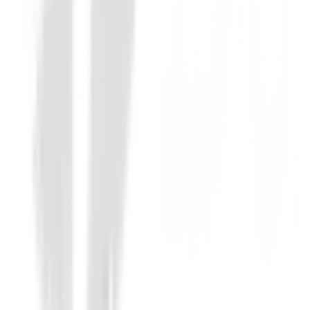
Putter Ping Scottsdale Tec Ally Blue H
€450.00
€379.00
From