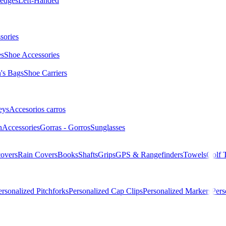
edges
Left-Handed
sories
es
Shoe Accessories
s Bags
Shoe Carriers
eys
Accesorios carros
n
Accessories
Gorras - Gorros
Sunglasses
overs
Rain Covers
Books
Shafts
Grips
GPS & Rangefinders
Towels
Golf 
ersonalized Pitchforks
Personalized Cap Clips
Personalized Markers
Pers
e Onset