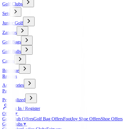
Golf Clubs
Sets
Junior Golf
Zapatos
Golf Bags
Golf Balls
Carros
Boutique
Regalos
Accessories
Packs
Personalized
Log In / Register
Offers
▼
Golf Club Offers
Golf Bag Offers
FootJoy Shoe Offers
Shoe Offers
Golf Clubs
▼