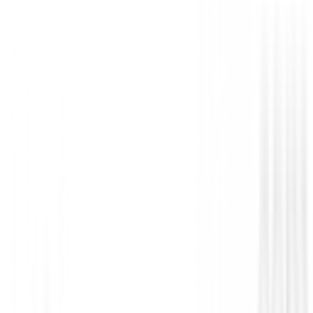
Juan Antonio
21 de noviembre de 2016
Los mejores guantes para el invierno
En los días de frio invierno para mi esta es la mejor s
llevar las manos calientes. Pues puedes jugar con tu 
cuando andas metes las manos aquí y vas super calenti
Antonio
22 de agosto de 2013
Calientes y Cómodos
Comodos y una protección eficaz contra el frio mientr
empujando el carrito.
You must log in to leave a review for this product.
Log In