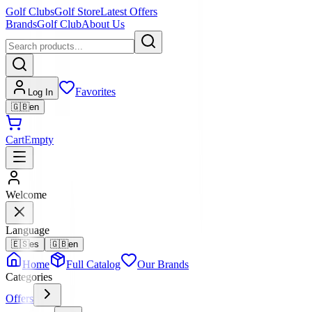
Golf Clubs
Golf Store
Latest Offers
Brands
Golf Club
About Us
Favorites
Log In
🇬🇧
en
Cart
Empty
Welcome
Language
🇪🇸
es
🇬🇧
en
Home
Full Catalog
Our Brands
Categories
Offers