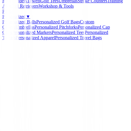
Rangefinders
Towels
Golf Tees
Umbrellas
Stroke Counters
Training
Aids
Ball Retrievers
Workshop & Tools
Packs
Personalized
▼
Personalized Balls
Personalized Golf Bags
Custom
Gloves
Umbrellas
Personalized Pitchforks
Personalized Cap
Clips
Personalized Markers
Personalized Tees
Personalized
Towels
Personalized Apparel
Personalized Travel Bags
Home
/
Guantes
/
Guantes termicos e impermeables par
Clicgear
Clicgear
Guantes termicos e
impermeables para Carr
Clicgear
2
ProductDetail.reviews
Ref:
010027416845