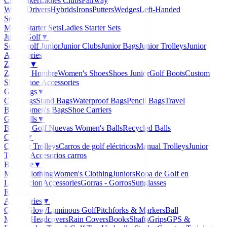
Clubmaker
Ladies Clubs
Fairway
Woods
Drivers
Hybrids
Irons
Putters
Wedges
Left-Handed
Sets
▼
Men's Starter Sets
Ladies Starter Sets
Junior Golf
▼
Set de golf Junior
Junior Clubs
Junior Bags
Junior Trolleys
Junior
Accessories
Zapatos
▼
Zapatos Hombre
Women's Shoes
Shoes Junior
Golf Boots
Custom
Shoes
Shoe Accessories
Golf Bags
▼
Cart Bags
Stand Bags
Waterproof Bags
Pencil Bags
Travel
Bags
Women's Bags
Shoe Carriers
Golf Balls
▼
Balls de Golf Nuevas
Women's Balls
Recycled Balls
Carros
▼
Clicgear Trolleys
Carros de golf eléctricos
Manual Trolleys
Junior
Trolleys
Accesorios carros
Boutique
▼
Men's Clothing
Women's Clothing
Juniors
Ropa de Golf en
Liquidacion
Accessories
Gorras - Gorros
Sunglasses
Regalos
Accessories
▼
Gloves
Glow/Luminous Golf
Pitchforks & Markers
Ball
Markers
Headcovers
Rain Covers
Books
Shafts
Grips
GPS &