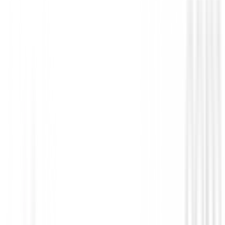
Putters de golf
Putter Ping Scottsdale Tec Ally Blue H
€450.00
€379.00
From