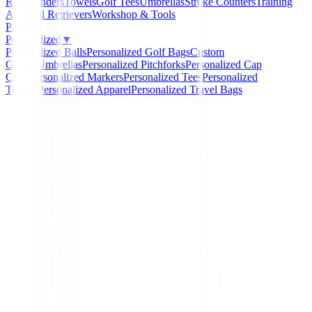
Rangefinders
Towels
Golf Tees
Umbrellas
Stroke Counters
Training
Aids
Ball Retrievers
Workshop & Tools
Packs
Personalized
▼
Personalized Balls
Personalized Golf Bags
Custom
Gloves
Umbrellas
Personalized Pitchforks
Personalized Cap
Clips
Personalized Markers
Personalized Tees
Personalized
Towels
Personalized Apparel
Personalized Travel Bags
Home
/
Putters de golf
/
Putter Ping G Le4 OSLO
-
15
%
Ping
Putter Ping G Le4 OSL
Ref:
881978449929