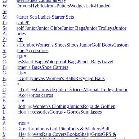
Clubmaker
Ladies Clubs
Fairway
Woods
Drivers
Hybrids
Irons
Putters
Wedges
Left-Handed
Sets
▼
Men's Starter Sets
Ladies Starter Sets
Junior Golf
▼
Set de golf Junior
Junior Clubs
Junior Bags
Junior Trolleys
Junior
Accessories
Zapatos
▼
Zapatos Hombre
Women's Shoes
Shoes Junior
Golf Boots
Custom
Shoes
Shoe Accessories
Golf Bags
▼
Cart Bags
Stand Bags
Waterproof Bags
Pencil Bags
Travel
Bags
Women's Bags
Shoe Carriers
Golf Balls
▼
Balls de Golf Nuevas
Women's Balls
Recycled Balls
Carros
▼
Clicgear Trolleys
Carros de golf eléctricos
Manual Trolleys
Junior
Trolleys
Accesorios carros
Boutique
▼
Men's Clothing
Women's Clothing
Juniors
Ropa de Golf en
Liquidacion
Accessories
Gorras - Gorros
Sunglasses
Regalos
Accessories
▼
Gloves
Glow/Luminous Golf
Pitchforks & Markers
Ball
Markers
Headcovers
Rain Covers
Books
Shafts
Grips
GPS &