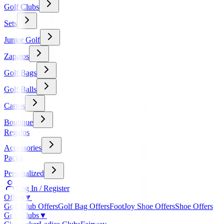
Golf Clubs
Sets
Junior Golf
Zapatos
Golf Bags
Golf Balls
Carros
Boutique
Regalos
Accessories
Packs
Personalized
Log In / Register
Offers
▼
Golf Club Offers
Golf Bag Offers
FootJoy Shoe Offers
Shoe Offers
Golf Clubs
▼