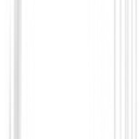
Putters de golf
Putter Ping Scottsdale Tec Ketsch Onset
€450.00
€379.94