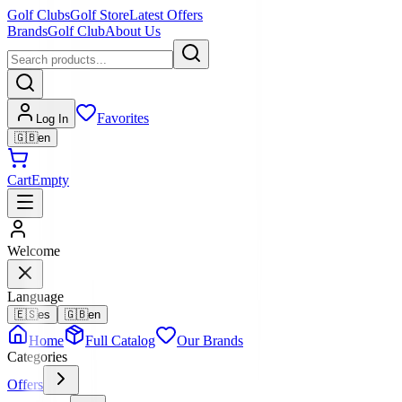
Golf Clubs
Golf Store
Latest Offers
Brands
Golf Club
About Us
Favorites
Log In
🇬🇧
en
Cart
Empty
Welcome
Language
🇪🇸
es
🇬🇧
en
Home
Full Catalog
Our Brands
Categories
Offers