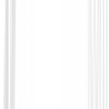
Putters de golf
Putter Ping G LE 4 Louse
€390.00
€329.94
From