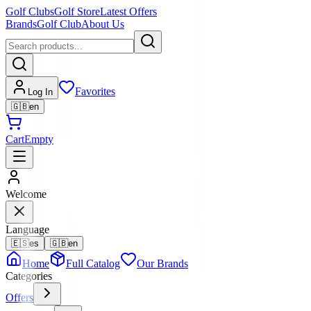
Golf Clubs
Golf Store
Latest Offers
Brands
Golf Club
About Us
Favorites
Log In
🇬🇧
en
Cart
Empty
Welcome
Language
🇪🇸
es
🇬🇧
en
Home
Full Catalog
Our Brands
Categories
Offers