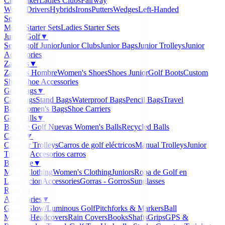
Clubmaker
Ladies Clubs
Fairway
Woods
Drivers
Hybrids
Irons
Putters
Wedges
Left-Handed
Sets
▼
Men's Starter Sets
Ladies Starter Sets
Junior Golf
▼
Set de golf Junior
Junior Clubs
Junior Bags
Junior Trolleys
Junior
Accessories
Zapatos
▼
Zapatos Hombre
Women's Shoes
Shoes Junior
Golf Boots
Custom
Shoes
Shoe Accessories
Golf Bags
▼
Cart Bags
Stand Bags
Waterproof Bags
Pencil Bags
Travel
Bags
Women's Bags
Shoe Carriers
Golf Balls
▼
Balls de Golf Nuevas
Women's Balls
Recycled Balls
Carros
▼
Clicgear Trolleys
Carros de golf eléctricos
Manual Trolleys
Junior
Trolleys
Accesorios carros
Boutique
▼
Men's Clothing
Women's Clothing
Juniors
Ropa de Golf en
Liquidacion
Accessories
Gorras - Gorros
Sunglasses
Regalos
Accessories
▼
Gloves
Glow/Luminous Golf
Pitchforks & Markers
Ball
Markers
Headcovers
Rain Covers
Books
Shafts
Grips
GPS &