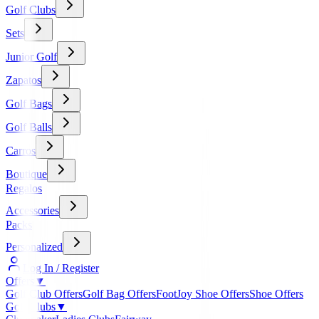
Golf Clubs
Sets
Junior Golf
Zapatos
Golf Bags
Golf Balls
Carros
Boutique
Regalos
Accessories
Packs
Personalized
Log In / Register
Offers
▼
Golf Club Offers
Golf Bag Offers
FootJoy Shoe Offers
Shoe Offers
Golf Clubs
▼