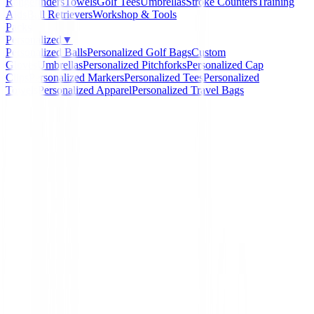
Rangefinders
Towels
Golf Tees
Umbrellas
Stroke Counters
Training
Aids
Ball Retrievers
Workshop & Tools
Packs
Personalized
▼
Personalized Balls
Personalized Golf Bags
Custom
Gloves
Umbrellas
Personalized Pitchforks
Personalized Cap
Clips
Personalized Markers
Personalized Tees
Personalized
Towels
Personalized Apparel
Personalized Travel Bags
Home
/
Bolas de golf
/
Bolas HONMA TW-X
-
11
%
Honma
Bolas HONMA TW-X
Ref:
4549893814920