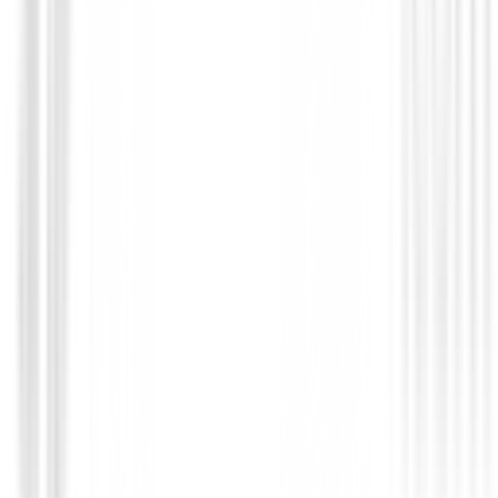
Bolas de Golf Callaway Chrome Tour Wh
€54.44
€44.99