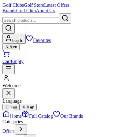
Golf Clubs
Golf Store
Latest Offers
Brands
Golf Club
About Us
Favorites
Log In
🇬🇧
en
Cart
Empty
Welcome
Language
🇪🇸
es
🇬🇧
en
Home
Full Catalog
Our Brands
Categories
Offers