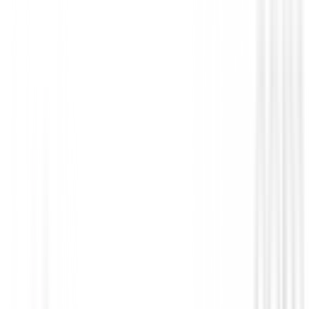
Bolas de golf
Titleist - Bolas Pro V1x Enhanced Align
€64.99
€51.95