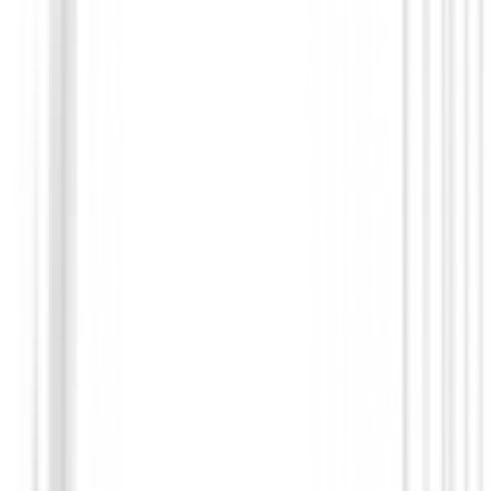
Bolas de golf
Regalo Titleist Dia del Padre ( Neceser+6
V1)
€68.99
€59.00