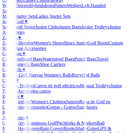
Clubmaker
Ladies Clubs
Fairway
Woods
Drivers
Hybrids
Irons
Putters
Wedges
Left-Handed
Sets
▼
Men's Starter Sets
Ladies Starter Sets
Junior Golf
▼
Set de golf Junior
Junior Clubs
Junior Bags
Junior Trolleys
Junior
Accessories
Zapatos
▼
Zapatos Hombre
Women's Shoes
Shoes Junior
Golf Boots
Custom
Shoes
Shoe Accessories
Golf Bags
▼
Cart Bags
Stand Bags
Waterproof Bags
Pencil Bags
Travel
Bags
Women's Bags
Shoe Carriers
Golf Balls
▼
Balls de Golf Nuevas
Women's Balls
Recycled Balls
Carros
▼
Clicgear Trolleys
Carros de golf eléctricos
Manual Trolleys
Junior
Trolleys
Accesorios carros
Boutique
▼
Men's Clothing
Women's Clothing
Juniors
Ropa de Golf en
Liquidacion
Accessories
Gorras - Gorros
Sunglasses
Regalos
Accessories
▼
Gloves
Glow/Luminous Golf
Pitchforks & Markers
Ball
Markers
Headcovers
Rain Covers
Books
Shafts
Grips
GPS &