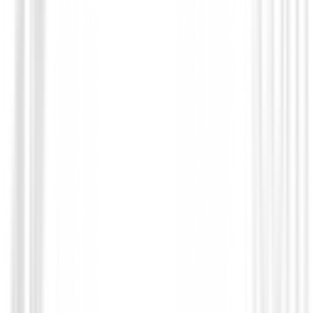
Bolas de golf
Bolas Titleist PRO V1 X 2025
€64.99
€51.95