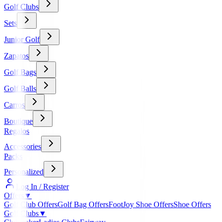
Golf Clubs
Sets
Junior Golf
Zapatos
Golf Bags
Golf Balls
Carros
Boutique
Regalos
Accessories
Packs
Personalized
Log In / Register
Offers
▼
Golf Club Offers
Golf Bag Offers
FootJoy Shoe Offers
Shoe Offers
Golf Clubs
▼