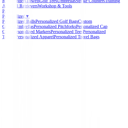
Rangefinders
Towels
Golf Tees
Umbrellas
Stroke Counters
Training
Aids
Ball Retrievers
Workshop & Tools
Packs
Personalized
▼
Personalized Balls
Personalized Golf Bags
Custom
Gloves
Umbrellas
Personalized Pitchforks
Personalized Cap
Clips
Personalized Markers
Personalized Tees
Personalized
Towels
Personalized Apparel
Personalized Travel Bags
Home
/
Bolas de golf
/
Bolas Titleist Pro V1 Enhanced 
T2029S-EA-BIL
-
20
%
Titleist
Bolas Titleist Pro V1 En
Alignment T2029S-EA-
Ref:
198929021036