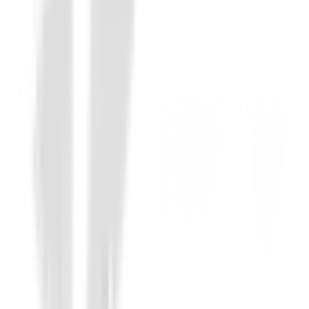
25 de noviembre de 2016
Buena bola
No llegara a la prov pero para mi es un bolon.
Eder
29 de agosto de 2016
excelente
Parecida a la prov pero mas económica.
Adolfo
17 de mayo de 2016
Buena compra
Bola blanda con buena sensacion que para bien en gr
Rainerr