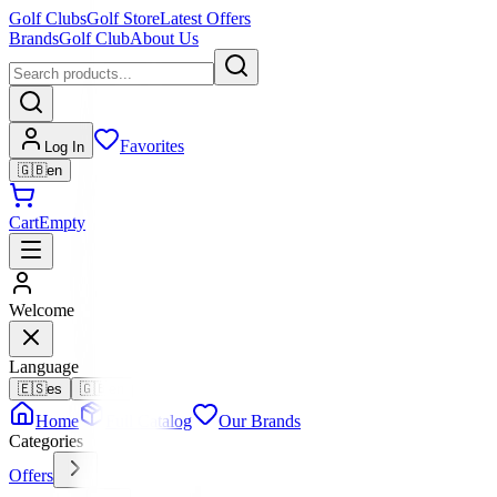
Golf Clubs
Golf Store
Latest Offers
Brands
Golf Club
About Us
Favorites
Log In
🇬🇧
en
Cart
Empty
Welcome
Language
🇪🇸
es
🇬🇧
en
Home
Full Catalog
Our Brands
Categories
Offers