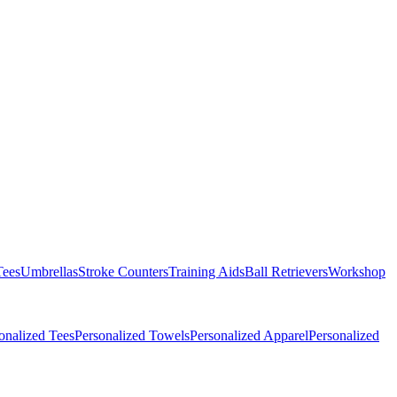
Tees
Umbrellas
Stroke Counters
Training Aids
Ball Retrievers
Workshop
onalized Tees
Personalized Towels
Personalized Apparel
Personalized