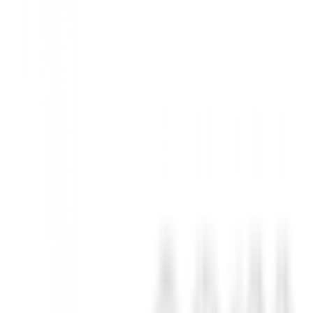
to Inigualable
ara ofrecer un rendimiento excepcional, estas bolas te proporcionarán u
lpe con una
oferta exclusiva
que no querrás perderte!
 para generar la máxima velocidad con propiedades de compresión y mate
una ventana de vuelo optimizada, desde el impacto hasta el aterrizaje, 
o proporciona una sensación más suave, mayor efecto y un agarre consi