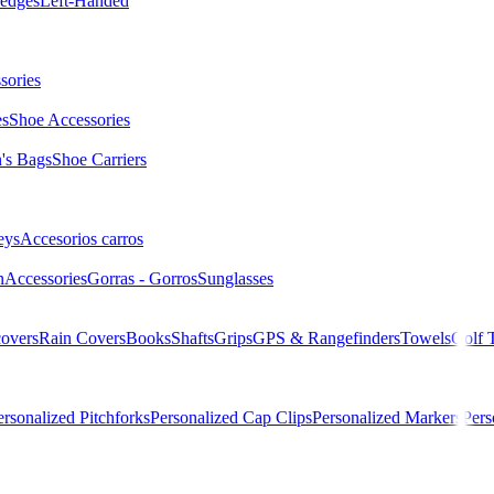
edges
Left-Handed
sories
es
Shoe Accessories
s Bags
Shoe Carriers
eys
Accesorios carros
n
Accessories
Gorras - Gorros
Sunglasses
overs
Rain Covers
Books
Shafts
Grips
GPS & Rangefinders
Towels
Golf 
ersonalized Pitchforks
Personalized Cap Clips
Personalized Markers
Pers
Soft