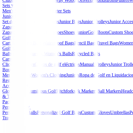
Clubmaker
Ladies Clubs
Fairway Woods
Drivers
Hybrids
Irons
Putters
W
Sets
▼
Men's Starter Sets
Ladies Starter Sets
Junior Golf
▼
Set de golf Junior
Junior Clubs
Junior Bags
Junior Trolleys
Junior Acces
Zapatos
▼
Zapatos Hombre
Women's Shoes
Shoes Junior
Golf Boots
Custom Sho
Golf Bags
▼
Cart Bags
Stand Bags
Waterproof Bags
Pencil Bags
Travel Bags
Women'
Golf Balls
▼
Balls de Golf Nuevas
Women's Balls
Recycled Balls
Carros
▼
Clicgear Trolleys
Carros de golf eléctricos
Manual Trolleys
Junior Troll
Boutique
▼
Men's Clothing
Women's Clothing
Juniors
Ropa de Golf en Liquidacio
Regalos
Accessories
▼
Gloves
Glow/Luminous Golf
Pitchforks & Markers
Ball Markers
Headc
& Tools
Packs
Personalized
▼
Personalized Balls
Personalized Golf Bags
Custom Gloves
Umbrellas
P
Travel Bags
Home
/
Bolas de golf
/
Bolas de golf Callaway Chrome 