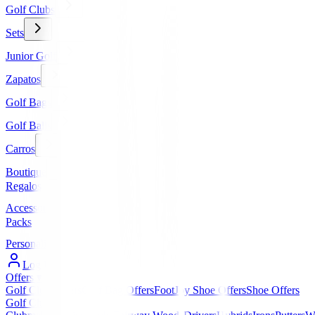
Golf Clubs
Sets
Junior Golf
Zapatos
Golf Bags
Golf Balls
Carros
Boutique
Regalos
Accessories
Packs
Personalized
Log In / Register
Offers
▼
Golf Club Offers
Golf Bag Offers
FootJoy Shoe Offers
Shoe Offers
Golf Clubs
▼