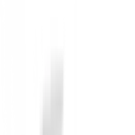
golpes cortos, permitiéndote dominar el green.
Rendimiento Más Consistente:
Cada tecnologí
rendimiento superior y constante en cada bola.
Color Blanco Clásico:
Un diseño elegante y tra
Las Bolas Callaway Chrome Soft son la elección perfec
mejorar tu rendimiento en cada aspecto del juego.
¡No esperes más!
Aprovecha esta oferta
y eleva tu j
8 reviews
Miguel Perez
10 de febrero de 2020
La mejor calidad precio
Mejor bola calidad precio para amateurs
Roberto
19 de septiembre de 2017