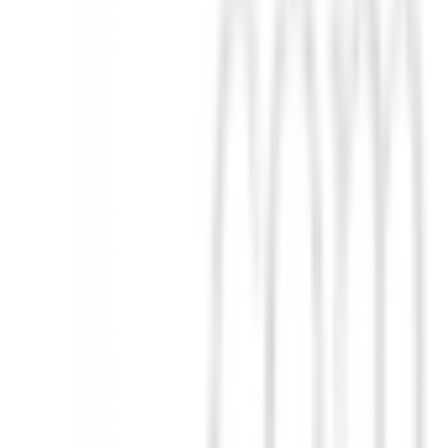
er en la industria, con más de 100 millones de puntos de prueba, garan
ontrol y la sensación alrededor del green. Su tecnología avanzada te a
ompra ahora en BuenGolpe
y experimenta la diferencia.