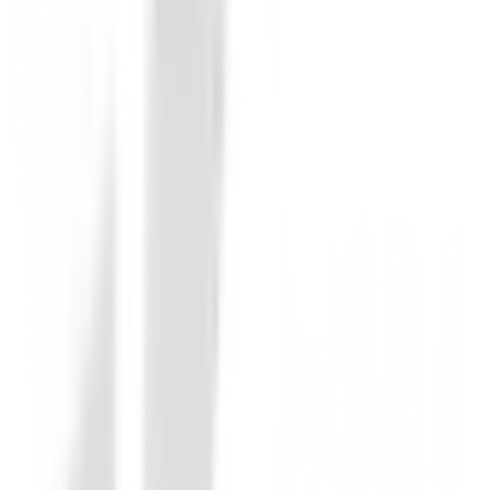
La mejor
La mejor calida/precio.
Roberto
19 de septiembre de 2017
La mejor
La mejor calida/precio.
Fernando
16 de marzo de 2017
Muy buena
Paran bien en green
juan Carlos