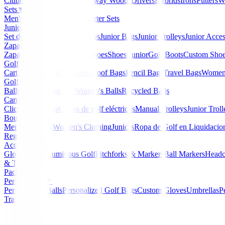
Clubmaker
Ladies Clubs
Fairway Woods
Drivers
Hybrids
Irons
Putters
W
Sets
▼
Men's Starter Sets
Ladies Starter Sets
Junior Golf
▼
Set de golf Junior
Junior Clubs
Junior Bags
Junior Trolleys
Junior Acces
Zapatos
▼
Zapatos Hombre
Women's Shoes
Shoes Junior
Golf Boots
Custom Sho
Golf Bags
▼
Cart Bags
Stand Bags
Waterproof Bags
Pencil Bags
Travel Bags
Women'
Golf Balls
▼
Balls de Golf Nuevas
Women's Balls
Recycled Balls
Carros
▼
Clicgear Trolleys
Carros de golf eléctricos
Manual Trolleys
Junior Troll
Boutique
▼
Men's Clothing
Women's Clothing
Juniors
Ropa de Golf en Liquidacio
Regalos
Accessories
▼
Gloves
Glow/Luminous Golf
Pitchforks & Markers
Ball Markers
Headc
& Tools
Packs
Personalized
▼
Personalized Balls
Personalized Golf Bags
Custom Gloves
Umbrellas
P
Travel Bags
Home
/
Zapatos Junior
/
Zapatos Footjoy Traditions 450