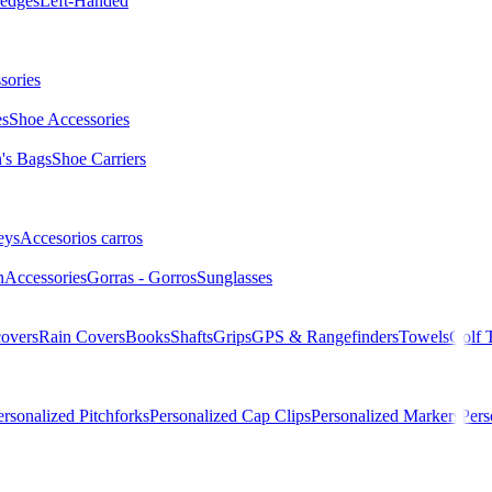
edges
Left-Handed
sories
es
Shoe Accessories
s Bags
Shoe Carriers
eys
Accesorios carros
n
Accessories
Gorras - Gorros
Sunglasses
overs
Rain Covers
Books
Shafts
Grips
GPS & Rangefinders
Towels
Golf 
ersonalized Pitchforks
Personalized Cap Clips
Personalized Markers
Pers
37 Junior