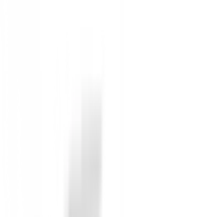
resorte añadido en la puntera aseguran un perfil
Impermeabilidad Garantizada:
La parte super
(según garantía de FootJoy). Mantén los pies se
Máxima Comodidad y Flexibilidad:
La suel
Agarre Superior:
Equipados con el avanzado 
diseño de perfil bajo aumenta la comodidad sin s
Construcción Duradera:
Fabricados con materi
Los Zapatos FootJoy Traditions 45037 Junior son la el
FootJoy. ¡Haz que cada golpe cuente!
Disponibles en BuenGolpe. ¡Equipa a tu joven talent
No reviews
There are no reviews for this product yet.
Be the first to leave a review when you receive your o
You must log in to leave a review for this product.
Log In
You may also be interested in