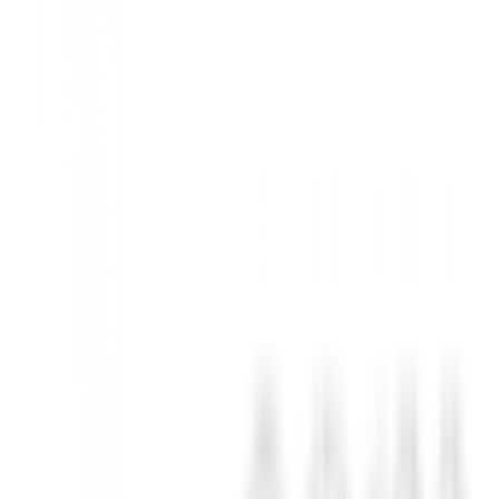
ada Golpe
venes golfistas, estos zapatos combinan a la perfección comodidad ava
se adaptan perfectamente al pie en crecimiento. El talón ligeramente es