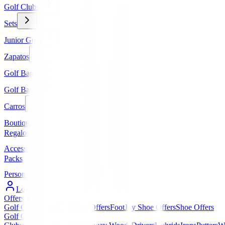
Golf Clubs
Sets
Junior Golf
Zapatos
Golf Bags
Golf Balls
Carros
Boutique
Regalos
Accessories
Packs
Personalized
Log In / Register
Offers
▼
Golf Club Offers
Golf Bag Offers
FootJoy Shoe Offers
Shoe Offers
Golf Clubs
▼