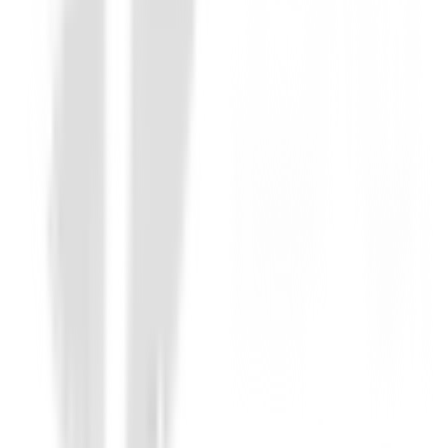
Zapatos Junior
Zapatos Footjoy Fuel Ref.45042 Niños
€99.00
€85.00
From