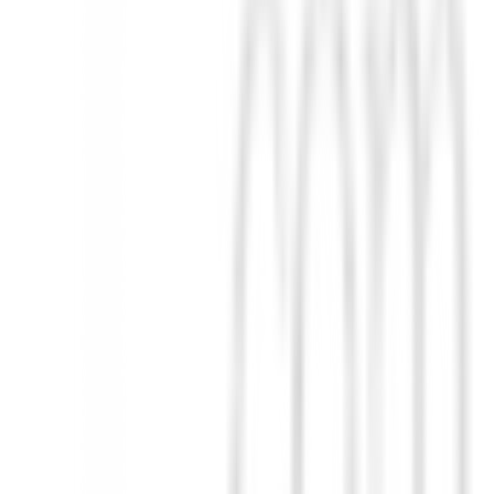
table, sino que también garantiza resistencia al agua en uso normal dura
ón superior, flexibilidad y una comodidad inigualable durante toda la
guran un agarre constante y una tracción óptima en cada paso, swing y s
nto sencillo.
uego con un calzado que ofrece soporte, protección y el estilo inconfun