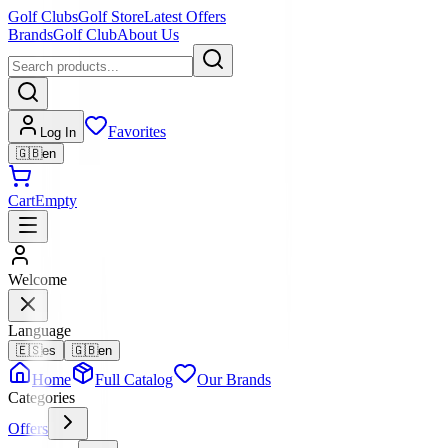
Golf Clubs
Golf Store
Latest Offers
Brands
Golf Club
About Us
Favorites
Log In
🇬🇧
en
Cart
Empty
Welcome
Language
🇪🇸
es
🇬🇧
en
Home
Full Catalog
Our Brands
Categories
Offers