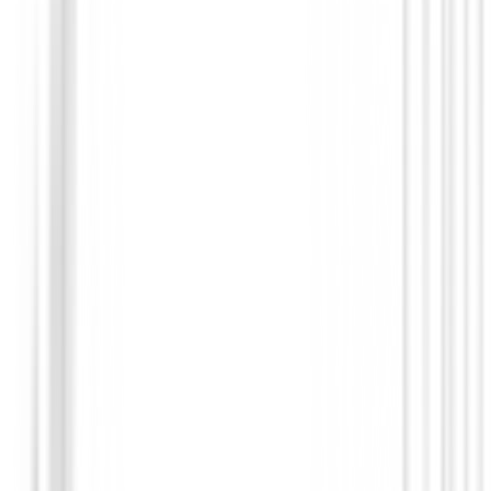
Pescabolas telescópico Longridge 2.7 Mts
(
1
)
€19.90