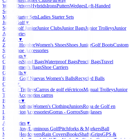
Clubmaker
Ladies Clubs
Fairway
Woods
Drivers
Hybrids
Irons
Putters
Wedges
Left-Handed
Sets
▼
Men's Starter Sets
Ladies Starter Sets
Junior Golf
▼
Set de golf Junior
Junior Clubs
Junior Bags
Junior Trolleys
Junior
Accessories
Zapatos
▼
Zapatos Hombre
Women's Shoes
Shoes Junior
Golf Boots
Custom
Shoes
Shoe Accessories
Golf Bags
▼
Cart Bags
Stand Bags
Waterproof Bags
Pencil Bags
Travel
Bags
Women's Bags
Shoe Carriers
Golf Balls
▼
Balls de Golf Nuevas
Women's Balls
Recycled Balls
Carros
▼
Clicgear Trolleys
Carros de golf eléctricos
Manual Trolleys
Junior
Trolleys
Accesorios carros
Boutique
▼
Men's Clothing
Women's Clothing
Juniors
Ropa de Golf en
Liquidacion
Accessories
Gorras - Gorros
Sunglasses
Regalos
Accessories
▼
Gloves
Glow/Luminous Golf
Pitchforks & Markers
Ball
Markers
Headcovers
Rain Covers
Books
Shafts
Grips
GPS &