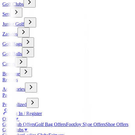
Golf Clubs
Sets
Junior Golf
Zapatos
Golf Bags
Golf Balls
Carros
Boutique
Regalos
Accessories
Packs
Personalized
Log In / Register
Offers
▼
Golf Club Offers
Golf Bag Offers
FootJoy Shoe Offers
Shoe Offers
Golf Clubs
▼