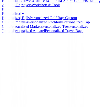
Rangefinders
Towels
Golf Tees
Umbrellas
Stroke Counters
Training
Aids
Ball Retrievers
Workshop & Tools
Packs
Personalized
▼
Personalized Balls
Personalized Golf Bags
Custom
Gloves
Umbrellas
Personalized Pitchforks
Personalized Cap
Clips
Personalized Markers
Personalized Tees
Personalized
Towels
Personalized Apparel
Personalized Travel Bags
Home
/
Recogebolas
/
Ventosa Recogebolas Golf Longr
Longridge
Ventosa Recogebolas Gol
Longridge
Ref:
5060035120598