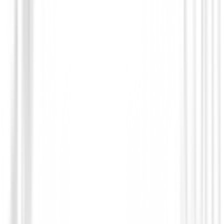
Recogebolas
Tubo recogebolas de golf
(
1
)
€12.00