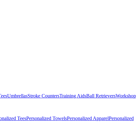
Tees
Umbrellas
Stroke Counters
Training Aids
Ball Retrievers
Workshop
onalized Tees
Personalized Towels
Personalized Apparel
Personalized