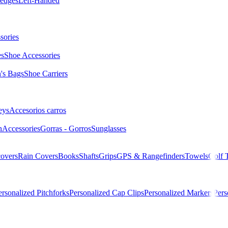
edges
Left-Handed
sories
es
Shoe Accessories
s Bags
Shoe Carriers
eys
Accesorios carros
n
Accessories
Gorras - Gorros
Sunglasses
overs
Rain Covers
Books
Shafts
Grips
GPS & Rangefinders
Towels
Golf 
ersonalized Pitchforks
Personalized Cap Clips
Personalized Markers
Pers