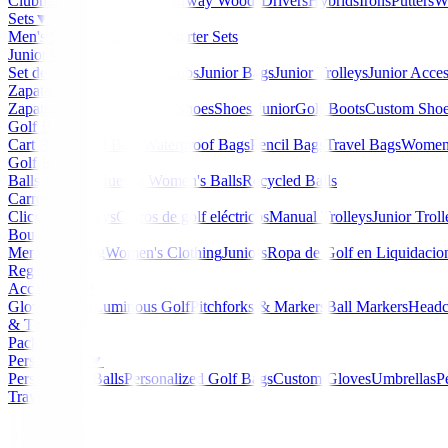
Clubmaker
Ladies Clubs
Fairway Woods
Drivers
Hybrids
Irons
Putters
W
Sets
▼
Men's Starter Sets
Ladies Starter Sets
Junior Golf
▼
Set de golf Junior
Junior Clubs
Junior Bags
Junior Trolleys
Junior Acces
Zapatos
▼
Zapatos Hombre
Women's Shoes
Shoes Junior
Golf Boots
Custom Sho
Golf Bags
▼
Cart Bags
Stand Bags
Waterproof Bags
Pencil Bags
Travel Bags
Women'
Golf Balls
▼
Balls de Golf Nuevas
Women's Balls
Recycled Balls
Carros
▼
Clicgear Trolleys
Carros de golf eléctricos
Manual Trolleys
Junior Troll
Boutique
▼
Men's Clothing
Women's Clothing
Juniors
Ropa de Golf en Liquidacio
Regalos
Accessories
▼
Gloves
Glow/Luminous Golf
Pitchforks & Markers
Ball Markers
Headc
& Tools
Packs
Personalized
▼
Personalized Balls
Personalized Golf Bags
Custom Gloves
Umbrellas
P
Travel Bags
Home
/
Personalizados
/
Toallas Personalizadas