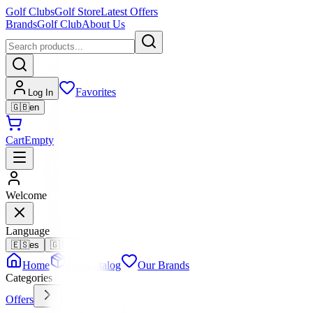
Golf Clubs
Golf Store
Latest Offers
Brands
Golf Club
About Us
Favorites
Log In
🇬🇧
en
Cart
Empty
Welcome
Language
🇪🇸
es
🇬🇧
en
Home
Full Catalog
Our Brands
Categories
Offers