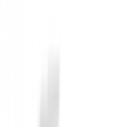
Regalo Exclusivo:
Un detalle práctico y elegan
Amplia Gama de Colores:
Elige la toalla que
Fácil de Limpiar:
Diseñadas para un mantenimie
En BuenGolpe, entendemos la importancia de cada detal
destaque en el campo con BuenGolpe!
1 review
CPG CONSEJEROS
30 de marzo de 2022
Toallas personalizadas
Fantastico, gran calidad
You must log in to leave a review for this product.
Log In
You may also be interested in