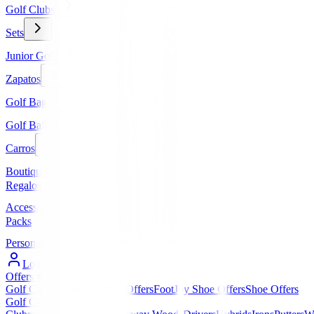
Golf Clubs
Sets
Junior Golf
Zapatos
Golf Bags
Golf Balls
Carros
Boutique
Regalos
Accessories
Packs
Personalized
Log In / Register
Offers
▼
Golf Club Offers
Golf Bag Offers
FootJoy Shoe Offers
Shoe Offers
Golf Clubs
▼