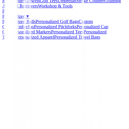
Rangefinders
Towels
Golf Tees
Umbrellas
Stroke Counters
Training
Aids
Ball Retrievers
Workshop & Tools
Packs
Personalized
▼
Personalized Balls
Personalized Golf Bags
Custom
Gloves
Umbrellas
Personalized Pitchforks
Personalized Cap
Clips
Personalized Markers
Personalized Tees
Personalized
Towels
Personalized Apparel
Personalized Travel Bags
Home
/
Toallas
/
Toallas Para Golf Buengolpe
Buengolpe Golf
Toallas Para Golf Bueng
Ref:
Toallas-Para-Golf-Buengolpe