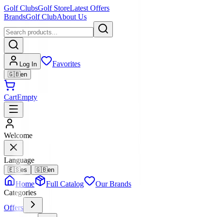
Golf Clubs
Golf Store
Latest Offers
Brands
Golf Club
About Us
Favorites
Log In
🇬🇧
en
Cart
Empty
Welcome
Language
🇪🇸
es
🇬🇧
en
Home
Full Catalog
Our Brands
Categories
Offers