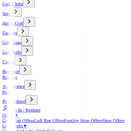
Golf Clubs
Sets
Junior Golf
Zapatos
Golf Bags
Golf Balls
Carros
Boutique
Regalos
Accessories
Packs
Personalized
Log In / Register
Offers
▼
Golf Club Offers
Golf Bag Offers
FootJoy Shoe Offers
Shoe Offers
Golf Clubs
▼