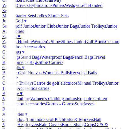
Clubmaker
Ladies Clubs
Fairway
Woods
Drivers
Hybrids
Irons
Putters
Wedges
Left-Handed
Sets
▼
Men's Starter Sets
Ladies Starter Sets
Junior Golf
▼
Set de golf Junior
Junior Clubs
Junior Bags
Junior Trolleys
Junior
Accessories
Zapatos
▼
Zapatos Hombre
Women's Shoes
Shoes Junior
Golf Boots
Custom
Shoes
Shoe Accessories
Golf Bags
▼
Cart Bags
Stand Bags
Waterproof Bags
Pencil Bags
Travel
Bags
Women's Bags
Shoe Carriers
Golf Balls
▼
Balls de Golf Nuevas
Women's Balls
Recycled Balls
Carros
▼
Clicgear Trolleys
Carros de golf eléctricos
Manual Trolleys
Junior
Trolleys
Accesorios carros
Boutique
▼
Men's Clothing
Women's Clothing
Juniors
Ropa de Golf en
Liquidacion
Accessories
Gorras - Gorros
Sunglasses
Regalos
Accessories
▼
Gloves
Glow/Luminous Golf
Pitchforks & Markers
Ball
Markers
Headcovers
Rain Covers
Books
Shafts
Grips
GPS &