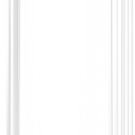
€548.13
€465.95
From