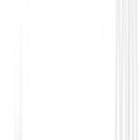
Set de golf Junior
Set Wilson Profile Junior ( SMALL )
€219.99
€179.00