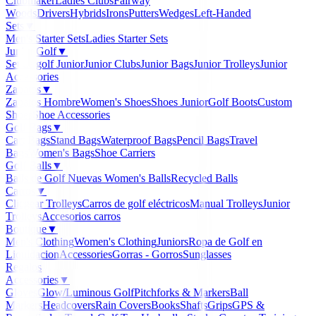
Clubmaker
Ladies Clubs
Fairway
Woods
Drivers
Hybrids
Irons
Putters
Wedges
Left-Handed
Sets
▼
Men's Starter Sets
Ladies Starter Sets
Junior Golf
▼
Set de golf Junior
Junior Clubs
Junior Bags
Junior Trolleys
Junior
Accessories
Zapatos
▼
Zapatos Hombre
Women's Shoes
Shoes Junior
Golf Boots
Custom
Shoes
Shoe Accessories
Golf Bags
▼
Cart Bags
Stand Bags
Waterproof Bags
Pencil Bags
Travel
Bags
Women's Bags
Shoe Carriers
Golf Balls
▼
Balls de Golf Nuevas
Women's Balls
Recycled Balls
Carros
▼
Clicgear Trolleys
Carros de golf eléctricos
Manual Trolleys
Junior
Trolleys
Accesorios carros
Boutique
▼
Men's Clothing
Women's Clothing
Juniors
Ropa de Golf en
Liquidacion
Accessories
Gorras - Gorros
Sunglasses
Regalos
Accessories
▼
Gloves
Glow/Luminous Golf
Pitchforks & Markers
Ball
Markers
Headcovers
Rain Covers
Books
Shafts
Grips
GPS &