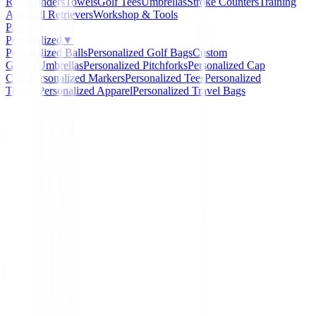
Rangefinders
Towels
Golf Tees
Umbrellas
Stroke Counters
Training
Aids
Ball Retrievers
Workshop & Tools
Packs
Personalized
▼
Personalized Balls
Personalized Golf Bags
Custom
Gloves
Umbrellas
Personalized Pitchforks
Personalized Cap
Clips
Personalized Markers
Personalized Tees
Personalized
Towels
Personalized Apparel
Personalized Travel Bags
Home
/
Set de golf Junior
/
Set Wilson Profile JGI Junio
Wilson
Set Wilson Profile JGI J
Set 5-8 años
Ref:
5RC7HN