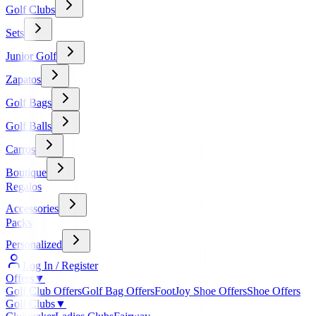
Golf Clubs
Sets
Junior Golf
Zapatos
Golf Bags
Golf Balls
Carros
Boutique
Regalos
Accessories
Packs
Personalized
Log In / Register
Offers
▼
Golf Club Offers
Golf Bag Offers
FootJoy Shoe Offers
Shoe Offers
Golf Clubs
▼