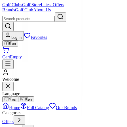
Golf Clubs
Golf Store
Latest Offers
Brands
Golf Club
About Us
Favorites
Log In
🇬🇧
en
Cart
Empty
Welcome
Language
🇪🇸
es
🇬🇧
en
Home
Full Catalog
Our Brands
Categories
Offers