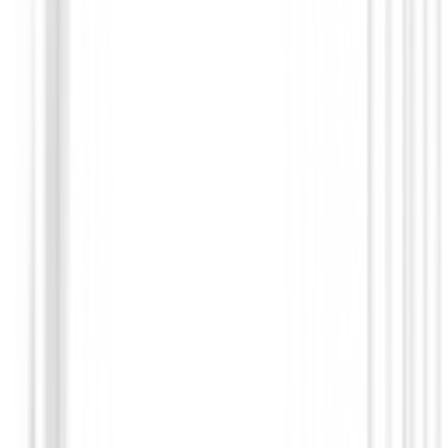
GPS Relojes Telemetros
Reloj Garmin Approach J1 Junior GPS G
€345.00
€329.95