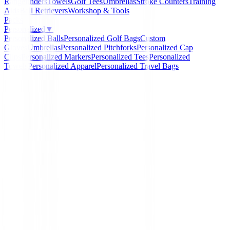
Rangefinders
Towels
Golf Tees
Umbrellas
Stroke Counters
Training
Aids
Ball Retrievers
Workshop & Tools
Packs
Personalized
▼
Personalized Balls
Personalized Golf Bags
Custom
Gloves
Umbrellas
Personalized Pitchforks
Personalized Cap
Clips
Personalized Markers
Personalized Tees
Personalized
Towels
Personalized Apparel
Personalized Travel Bags
Home
/
GPS Relojes Telemetros
/
Reloj Garmin Approac
GPS Golf Black
Garmin
Reloj Garmin Approach
Junior GPS Golf Black
Ref:
Reloj-Garmin-Approach-J1-Junior-GPS-Golf-Bl