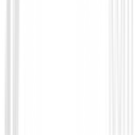
GPS Relojes Telemetros
Garmin Approach S50 Golf Negro
€448.99
€399.00