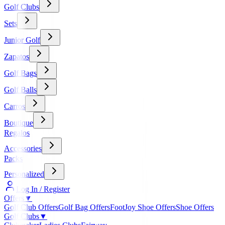
Golf Clubs
Sets
Junior Golf
Zapatos
Golf Bags
Golf Balls
Carros
Boutique
Regalos
Accessories
Packs
Personalized
Log In / Register
Offers
▼
Golf Club Offers
Golf Bag Offers
FootJoy Shoe Offers
Shoe Offers
Golf Clubs
▼