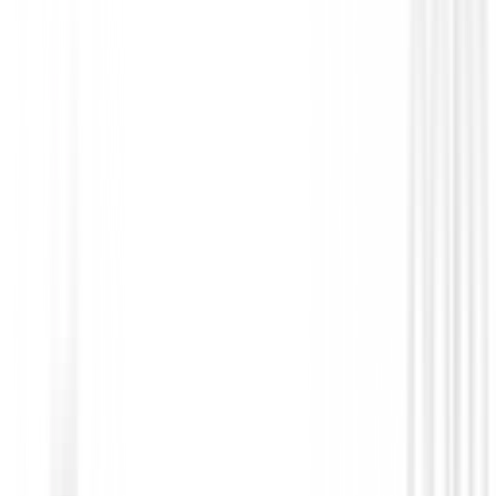
GPS Relojes Telemetros
Telémetro Laser Garmin Approach Z10
€299.98