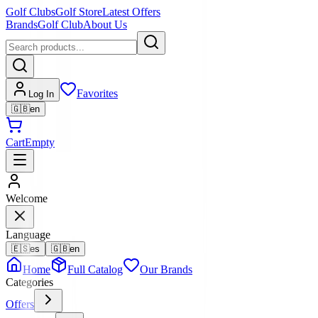
Golf Clubs
Golf Store
Latest Offers
Brands
Golf Club
About Us
Favorites
Log In
🇬🇧
en
Cart
Empty
Welcome
Language
🇪🇸
es
🇬🇧
en
Home
Full Catalog
Our Brands
Categories
Offers