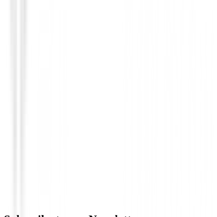
GPS Relojes Telemetros
Garmin Approach S44 Golf Negro
€349.00
€314.00