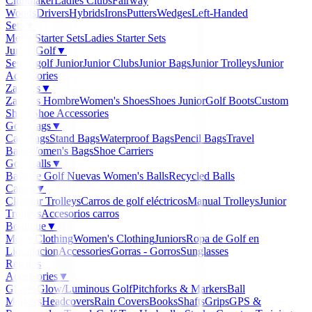
Clubmaker
Ladies Clubs
Fairway
Woods
Drivers
Hybrids
Irons
Putters
Wedges
Left-Handed
Sets
▼
Men's Starter Sets
Ladies Starter Sets
Junior Golf
▼
Set de golf Junior
Junior Clubs
Junior Bags
Junior Trolleys
Junior
Accessories
Zapatos
▼
Zapatos Hombre
Women's Shoes
Shoes Junior
Golf Boots
Custom
Shoes
Shoe Accessories
Golf Bags
▼
Cart Bags
Stand Bags
Waterproof Bags
Pencil Bags
Travel
Bags
Women's Bags
Shoe Carriers
Golf Balls
▼
Balls de Golf Nuevas
Women's Balls
Recycled Balls
Carros
▼
Clicgear Trolleys
Carros de golf eléctricos
Manual Trolleys
Junior
Trolleys
Accesorios carros
Boutique
▼
Men's Clothing
Women's Clothing
Juniors
Ropa de Golf en
Liquidacion
Accessories
Gorras - Gorros
Sunglasses
Regalos
Accessories
▼
Gloves
Glow/Luminous Golf
Pitchforks & Markers
Ball
Markers
Headcovers
Rain Covers
Books
Shafts
Grips
GPS &