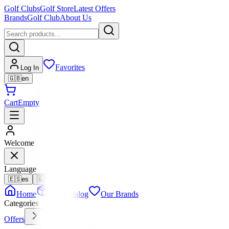
Golf Clubs
Golf Store
Latest Offers
Brands
Golf Club
About Us
Favorites
Log In
🇬🇧
en
Cart
Empty
Welcome
Language
🇪🇸
es
🇬🇧
en
Home
Full Catalog
Our Brands
Categories
Offers