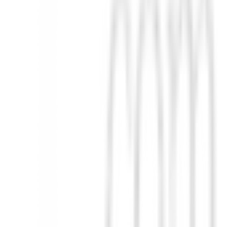
Diseñado para la golfista moderna, este polo de manga corta de la prest