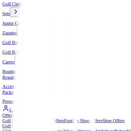
Golf Clubs
Sets
Junior Golf
Zapatos
Golf Bags
Golf Balls
Carros
Boutique
Regalos
Accessories
Packs
Personalized
Log In / Register
Offers
▼
Golf Club Offers
Golf Bag Offers
FootJoy Shoe Offers
Shoe Offers
Golf Clubs
▼