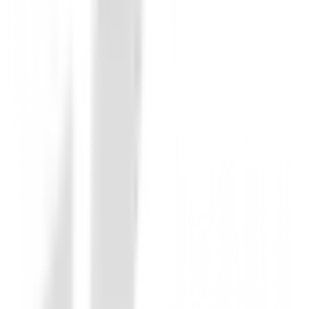
Protección Solar UPF 40+:
Disfruta del sol c
Tejido de Punto de Secado Rápido:
Confeccio
Absorción Avanzada de Humedad:
Olvídate 
Cierre de Cremallera YKK:
Para un ajuste se
Ajuste Semiajustado y Aberturas Laterales:
Puños de Punto Acanalado:
Detalles que añad
Diseño Elegante y Comodidad In
El
Polo Nivo Mara Ice Blue
no solo te ofrece un ren
se adapta a tu figura, y las aberturas laterales garan
¡Aprovecha la Oferta Exclusiva
Hazte con este polo de golf de alta calidad a un precio
esta oportunidad única en BuenGolpe!
No reviews
There are no reviews for this product yet.
Be the first to leave a review when you receive your o