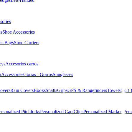
edges
Left-Handed
sories
es
Shoe Accessories
s Bags
Shoe Carriers
eys
Accesorios carros
n
Accessories
Gorras - Gorros
Sunglasses
overs
Rain Covers
Books
Shafts
Grips
GPS & Rangefinders
Towels
Golf 
ersonalized Pitchforks
Personalized Cap Clips
Personalized Markers
Pers