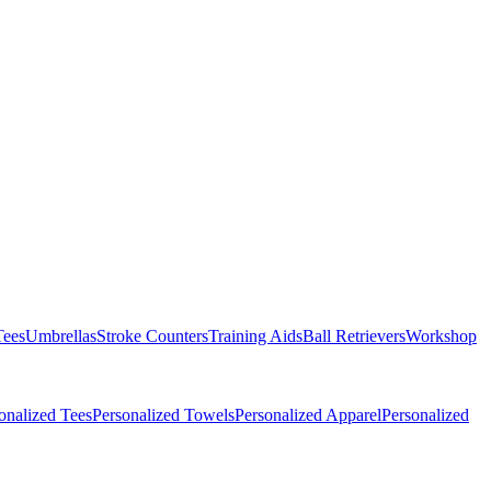
Tees
Umbrellas
Stroke Counters
Training Aids
Ball Retrievers
Workshop
onalized Tees
Personalized Towels
Personalized Apparel
Personalized