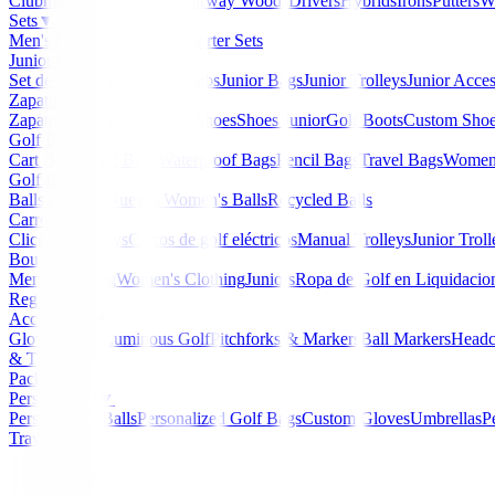
Clubmaker
Ladies Clubs
Fairway Woods
Drivers
Hybrids
Irons
Putters
W
Sets
▼
Men's Starter Sets
Ladies Starter Sets
Junior Golf
▼
Set de golf Junior
Junior Clubs
Junior Bags
Junior Trolleys
Junior Acces
Zapatos
▼
Zapatos Hombre
Women's Shoes
Shoes Junior
Golf Boots
Custom Sho
Golf Bags
▼
Cart Bags
Stand Bags
Waterproof Bags
Pencil Bags
Travel Bags
Women'
Golf Balls
▼
Balls de Golf Nuevas
Women's Balls
Recycled Balls
Carros
▼
Clicgear Trolleys
Carros de golf eléctricos
Manual Trolleys
Junior Troll
Boutique
▼
Men's Clothing
Women's Clothing
Juniors
Ropa de Golf en Liquidacio
Regalos
Accessories
▼
Gloves
Glow/Luminous Golf
Pitchforks & Markers
Ball Markers
Headc
& Tools
Packs
Personalized
▼
Personalized Balls
Personalized Golf Bags
Custom Gloves
Umbrellas
P
Travel Bags
Home
/
Polos Señora
/
Polo Nivo Mara Mock Ice Blue