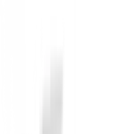
-
55
%
€31.99
€71.00
From
COLOR
:
Azul
SIZE
:
XL
Gender
:
Mujer
Available for immediate shipping
Select Options
Anterior
Polo FootJoy Stretch Pique 88495 Mujer
Siguiente
Polo Adidas Primeknit GL 6776 Rosa
Detailed Description
Descubre la combinación perfecta de
estilo, rendimi
Nivo Golf te mantendrá fresca y protegida en cada go
Características Técnicas Superio