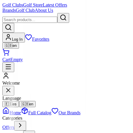
Golf Clubs
Golf Store
Latest Offers
Brands
Golf Club
About Us
Favorites
Log In
🇬🇧
en
Cart
Empty
Welcome
Language
🇪🇸
es
🇬🇧
en
Home
Full Catalog
Our Brands
Categories
Offers