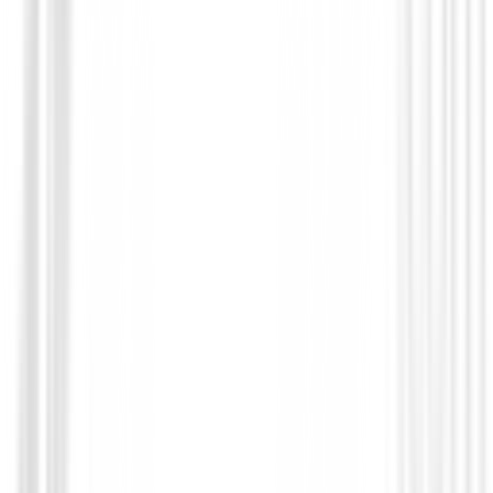
Polos Señora
Polo Footjoy Painted Floral Cap Sleeve L
Ref.34202
€89.00
€75.00
From