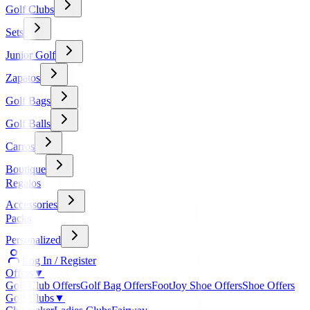
Golf Clubs
Sets
Junior Golf
Zapatos
Golf Bags
Golf Balls
Carros
Boutique
Regalos
Accessories
Packs
Personalized
Log In / Register
Offers
▼
Golf Club Offers
Golf Bag Offers
FootJoy Shoe Offers
Shoe Offers
Golf Clubs
▼