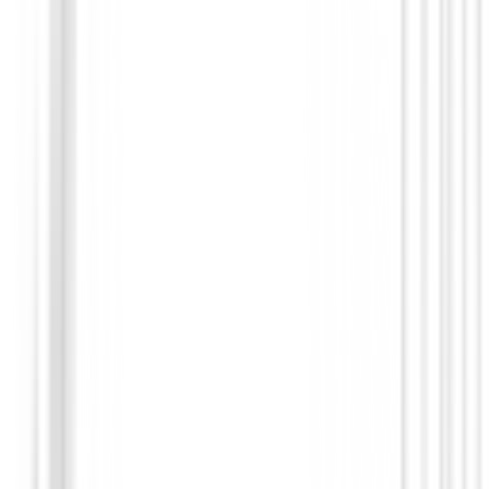
Polos Señora
Polo Footjoy Painted Floral Cap Sleeve L
Ref.34203
€89.00
€75.00
From