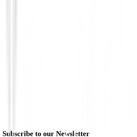
Polos Señora
Polo Footjoy Notch V mujer Ref.37846
€99.00
€79.00
From
Subscribe to our Newsletter