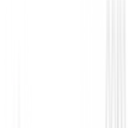
Polos Señora
Polo Footjoy Painted Floral Cap Sleeve L
Ref.34201
€89.00
€75.00
From