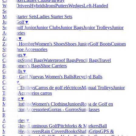
Clubmaker
Ladies Clubs
Fairway
Woods
Drivers
Hybrids
Irons
Putters
Wedges
Left-Handed
Sets
▼
Men's Starter Sets
Ladies Starter Sets
Junior Golf
▼
Set de golf Junior
Junior Clubs
Junior Bags
Junior Trolleys
Junior
Accessories
Zapatos
▼
Zapatos Hombre
Women's Shoes
Shoes Junior
Golf Boots
Custom
Shoes
Shoe Accessories
Golf Bags
▼
Cart Bags
Stand Bags
Waterproof Bags
Pencil Bags
Travel
Bags
Women's Bags
Shoe Carriers
Golf Balls
▼
Balls de Golf Nuevas
Women's Balls
Recycled Balls
Carros
▼
Clicgear Trolleys
Carros de golf eléctricos
Manual Trolleys
Junior
Trolleys
Accesorios carros
Boutique
▼
Men's Clothing
Women's Clothing
Juniors
Ropa de Golf en
Liquidacion
Accessories
Gorras - Gorros
Sunglasses
Regalos
Accessories
▼
Gloves
Glow/Luminous Golf
Pitchforks & Markers
Ball
Markers
Headcovers
Rain Covers
Books
Shafts
Grips
GPS &