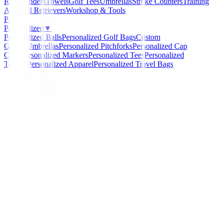
Rangefinders
Towels
Golf Tees
Umbrellas
Stroke Counters
Training
Aids
Ball Retrievers
Workshop & Tools
Packs
Personalized
▼
Personalized Balls
Personalized Golf Bags
Custom
Gloves
Umbrellas
Personalized Pitchforks
Personalized Cap
Clips
Personalized Markers
Personalized Tees
Personalized
Towels
Personalized Apparel
Personalized Travel Bags
Home
/
Polos Señora
/
Polo FootJoy ThermoSeries Long
37876
-
39
%
FootJoy
Polo FootJoy ThermoSer
Long Sleeve mujer 3787
Ref:
198929028370