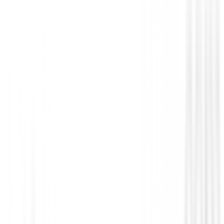
Pantalones Señora
Pantalón Ping Collection Verity II P9368
Mujer Negro
€95.00
€75.00
From