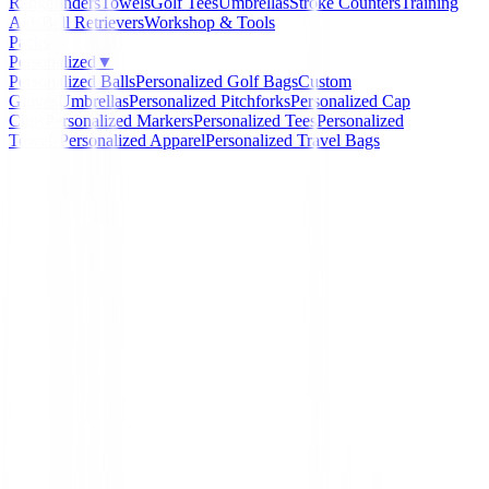
Rangefinders
Towels
Golf Tees
Umbrellas
Stroke Counters
Training
Aids
Ball Retrievers
Workshop & Tools
Packs
Personalized
▼
Personalized Balls
Personalized Golf Bags
Custom
Gloves
Umbrellas
Personalized Pitchforks
Personalized Cap
Clips
Personalized Markers
Personalized Tees
Personalized
Towels
Personalized Apparel
Personalized Travel Bags
Home
/
Pantalones Señora
/
Pantalon Ping Perdita Muje
invierno )
-
14
%
Ping Collection
Pantalon Ping Perdita M
P93741-090 ( invierno )
Ref:
5052228427287