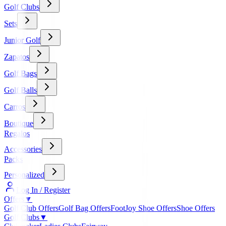
Golf Clubs
Sets
Junior Golf
Zapatos
Golf Bags
Golf Balls
Carros
Boutique
Regalos
Accessories
Packs
Personalized
Log In / Register
Offers
▼
Golf Club Offers
Golf Bag Offers
FootJoy Shoe Offers
Shoe Offers
Golf Clubs
▼