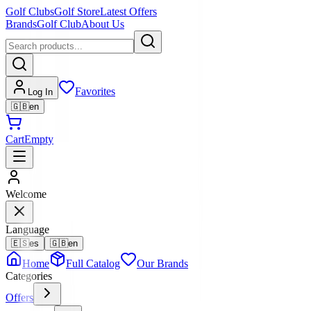
Golf Clubs
Golf Store
Latest Offers
Brands
Golf Club
About Us
Favorites
Log In
🇬🇧
en
Cart
Empty
Welcome
Language
🇪🇸
es
🇬🇧
en
Home
Full Catalog
Our Brands
Categories
Offers