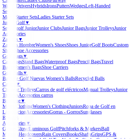
Clubmaker
Ladies Clubs
Fairway
Woods
Drivers
Hybrids
Irons
Putters
Wedges
Left-Handed
Sets
▼
Men's Starter Sets
Ladies Starter Sets
Junior Golf
▼
Set de golf Junior
Junior Clubs
Junior Bags
Junior Trolleys
Junior
Accessories
Zapatos
▼
Zapatos Hombre
Women's Shoes
Shoes Junior
Golf Boots
Custom
Shoes
Shoe Accessories
Golf Bags
▼
Cart Bags
Stand Bags
Waterproof Bags
Pencil Bags
Travel
Bags
Women's Bags
Shoe Carriers
Golf Balls
▼
Balls de Golf Nuevas
Women's Balls
Recycled Balls
Carros
▼
Clicgear Trolleys
Carros de golf eléctricos
Manual Trolleys
Junior
Trolleys
Accesorios carros
Boutique
▼
Men's Clothing
Women's Clothing
Juniors
Ropa de Golf en
Liquidacion
Accessories
Gorras - Gorros
Sunglasses
Regalos
Accessories
▼
Gloves
Glow/Luminous Golf
Pitchforks & Markers
Ball
Markers
Headcovers
Rain Covers
Books
Shafts
Grips
GPS &