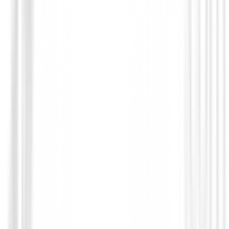
Pantalones Señora
Pantalón Ping Collection Emily Negro Re
€105.00
€89.00
From