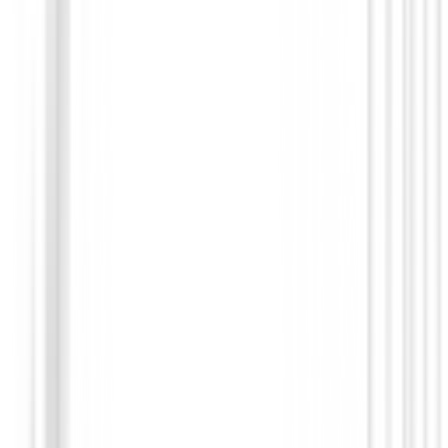
Pantalones Señora
Pantalón Ping Collection Verity II P936
Mujer Azul
€95.00
€75.00
From