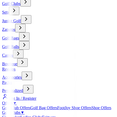
Golf Clubs
Sets
Junior Golf
Zapatos
Golf Bags
Golf Balls
Carros
Boutique
Regalos
Accessories
Packs
Personalized
Log In / Register
Offers
▼
Golf Club Offers
Golf Bag Offers
FootJoy Shoe Offers
Shoe Offers
Golf Clubs
▼