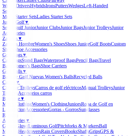
Clubmaker
Ladies Clubs
Fairway
Woods
Drivers
Hybrids
Irons
Putters
Wedges
Left-Handed
Sets
▼
Men's Starter Sets
Ladies Starter Sets
Junior Golf
▼
Set de golf Junior
Junior Clubs
Junior Bags
Junior Trolleys
Junior
Accessories
Zapatos
▼
Zapatos Hombre
Women's Shoes
Shoes Junior
Golf Boots
Custom
Shoes
Shoe Accessories
Golf Bags
▼
Cart Bags
Stand Bags
Waterproof Bags
Pencil Bags
Travel
Bags
Women's Bags
Shoe Carriers
Golf Balls
▼
Balls de Golf Nuevas
Women's Balls
Recycled Balls
Carros
▼
Clicgear Trolleys
Carros de golf eléctricos
Manual Trolleys
Junior
Trolleys
Accesorios carros
Boutique
▼
Men's Clothing
Women's Clothing
Juniors
Ropa de Golf en
Liquidacion
Accessories
Gorras - Gorros
Sunglasses
Regalos
Accessories
▼
Gloves
Glow/Luminous Golf
Pitchforks & Markers
Ball
Markers
Headcovers
Rain Covers
Books
Shafts
Grips
GPS &