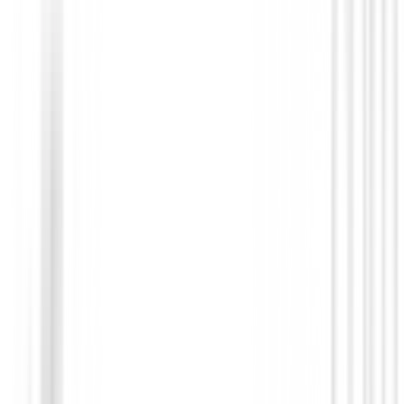
Bolsa de Viaje
Mochila Titleist Club Glove Pro TA26C
€349.00
€295.95