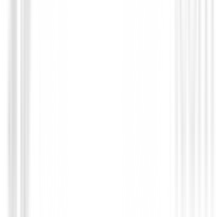
€549.00
€465.95