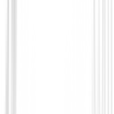
Bolsa de Viaje
Bolsa de lona con ruedas Titleist Club G
TA26CGCRDF-00