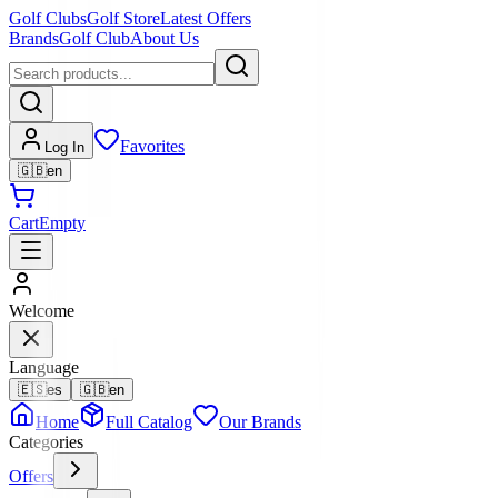
Golf Clubs
Golf Store
Latest Offers
Brands
Golf Club
About Us
Favorites
Log In
🇬🇧
en
Cart
Empty
Welcome
Language
🇪🇸
es
🇬🇧
en
Home
Full Catalog
Our Brands
Categories
Offers