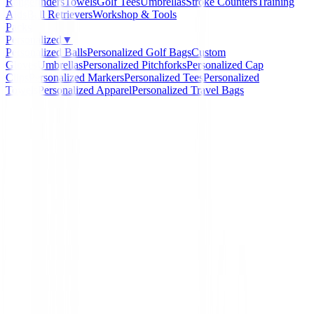
Rangefinders
Towels
Golf Tees
Umbrellas
Stroke Counters
Training
Aids
Ball Retrievers
Workshop & Tools
Packs
Personalized
▼
Personalized Balls
Personalized Golf Bags
Custom
Gloves
Umbrellas
Personalized Pitchforks
Personalized Cap
Clips
Personalized Markers
Personalized Tees
Personalized
Towels
Personalized Apparel
Personalized Travel Bags
Home
/
Bolsa de Viaje
/
Maleta Cobra Crown Carry On
-
21
%
Cobra
Maleta Cobra Crown Ca
On 90940001
Ref:
Maleta Cobra Crown Carry On 90940001