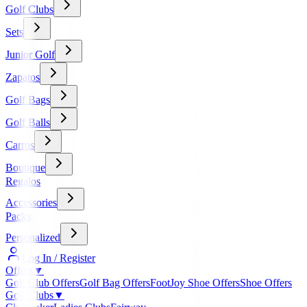
Golf Clubs
Sets
Junior Golf
Zapatos
Golf Bags
Golf Balls
Carros
Boutique
Regalos
Accessories
Packs
Personalized
Log In / Register
Offers
▼
Golf Club Offers
Golf Bag Offers
FootJoy Shoe Offers
Shoe Offers
Golf Clubs
▼