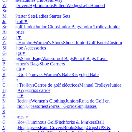
Clubmaker
Ladies Clubs
Fairway
Woods
Drivers
Hybrids
Irons
Putters
Wedges
Left-Handed
Sets
▼
Men's Starter Sets
Ladies Starter Sets
Junior Golf
▼
Set de golf Junior
Junior Clubs
Junior Bags
Junior Trolleys
Junior
Accessories
Zapatos
▼
Zapatos Hombre
Women's Shoes
Shoes Junior
Golf Boots
Custom
Shoes
Shoe Accessories
Golf Bags
▼
Cart Bags
Stand Bags
Waterproof Bags
Pencil Bags
Travel
Bags
Women's Bags
Shoe Carriers
Golf Balls
▼
Balls de Golf Nuevas
Women's Balls
Recycled Balls
Carros
▼
Clicgear Trolleys
Carros de golf eléctricos
Manual Trolleys
Junior
Trolleys
Accesorios carros
Boutique
▼
Men's Clothing
Women's Clothing
Juniors
Ropa de Golf en
Liquidacion
Accessories
Gorras - Gorros
Sunglasses
Regalos
Accessories
▼
Gloves
Glow/Luminous Golf
Pitchforks & Markers
Ball
Markers
Headcovers
Rain Covers
Books
Shafts
Grips
GPS &