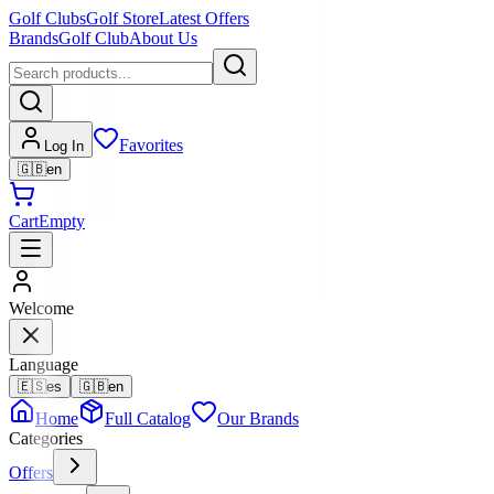
Golf Clubs
Golf Store
Latest Offers
Brands
Golf Club
About Us
Favorites
Log In
🇬🇧
en
Cart
Empty
Welcome
Language
🇪🇸
es
🇬🇧
en
Home
Full Catalog
Our Brands
Categories
Offers