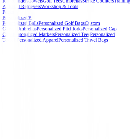
Rangefinders
Towels
Golf Tees
Umbrellas
Stroke Counters
Training
Aids
Ball Retrievers
Workshop & Tools
Packs
Personalized
▼
Personalized Balls
Personalized Golf Bags
Custom
Gloves
Umbrellas
Personalized Pitchforks
Personalized Cap
Clips
Personalized Markers
Personalized Tees
Personalized
Towels
Personalized Apparel
Personalized Travel Bags
Home
/
Maderas de golf
/
Maderas XXIO Prime 12
-
32
%
XXIO
Maderas XXIO Prime 1
1
ProductDetail.reviews
Ref:
4907913267512