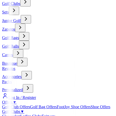
Golf Clubs
Sets
Junior Golf
Zapatos
Golf Bags
Golf Balls
Carros
Boutique
Regalos
Accessories
Packs
Personalized
Log In / Register
Offers
▼
Golf Club Offers
Golf Bag Offers
FootJoy Shoe Offers
Shoe Offers
Golf Clubs
▼