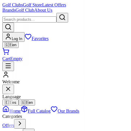
Golf Clubs
Golf Store
Latest Offers
Brands
Golf Club
About Us
Favorites
Log In
🇬🇧
en
Cart
Empty
Welcome
Language
🇪🇸
es
🇬🇧
en
Home
Full Catalog
Our Brands
Categories
Offers