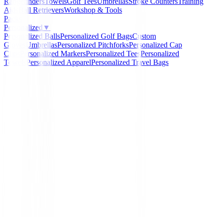
Rangefinders
Towels
Golf Tees
Umbrellas
Stroke Counters
Training
Aids
Ball Retrievers
Workshop & Tools
Packs
Personalized
▼
Personalized Balls
Personalized Golf Bags
Custom
Gloves
Umbrellas
Personalized Pitchforks
Personalized Cap
Clips
Personalized Markers
Personalized Tees
Personalized
Towels
Personalized Apparel
Personalized Travel Bags
Home
/
Personalizados
/
Jersey Greg Norman Merino 
Mujer Personalizado
Greg Norman
Jersey Greg Norman Me
G255W002 Mujer
Personalizado
Ref:
G255W002-1