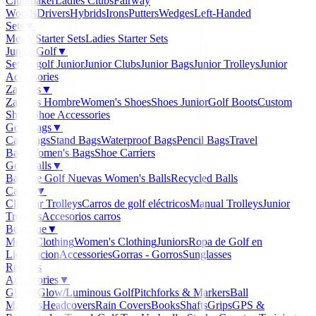
Clubmaker
Ladies Clubs
Fairway
Woods
Drivers
Hybrids
Irons
Putters
Wedges
Left-Handed
Sets
▼
Men's Starter Sets
Ladies Starter Sets
Junior Golf
▼
Set de golf Junior
Junior Clubs
Junior Bags
Junior Trolleys
Junior
Accessories
Zapatos
▼
Zapatos Hombre
Women's Shoes
Shoes Junior
Golf Boots
Custom
Shoes
Shoe Accessories
Golf Bags
▼
Cart Bags
Stand Bags
Waterproof Bags
Pencil Bags
Travel
Bags
Women's Bags
Shoe Carriers
Golf Balls
▼
Balls de Golf Nuevas
Women's Balls
Recycled Balls
Carros
▼
Clicgear Trolleys
Carros de golf eléctricos
Manual Trolleys
Junior
Trolleys
Accesorios carros
Boutique
▼
Men's Clothing
Women's Clothing
Juniors
Ropa de Golf en
Liquidacion
Accessories
Gorras - Gorros
Sunglasses
Regalos
Accessories
▼
Gloves
Glow/Luminous Golf
Pitchforks & Markers
Ball
Markers
Headcovers
Rain Covers
Books
Shafts
Grips
GPS &