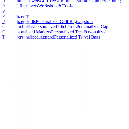
Rangefinders
Towels
Golf Tees
Umbrellas
Stroke Counters
Training
Aids
Ball Retrievers
Workshop & Tools
Packs
Personalized
▼
Personalized Balls
Personalized Golf Bags
Custom
Gloves
Umbrellas
Personalized Pitchforks
Personalized Cap
Clips
Personalized Markers
Personalized Tees
Personalized
Towels
Personalized Apparel
Personalized Travel Bags
Home
/
Prendas Punto Caballero
/
Jersey Footjoy Lamb
Negro 90207 ( Cortavientos )
-
18
%
FootJoy
Jersey Footjoy Lambswo
Lined Negro 90207 (
Cortavientos )
Ref:
706843235387