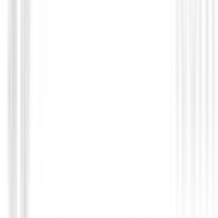
Hombre
€125.01
€106.95
From