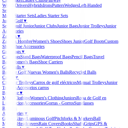
Clubmaker
Ladies Clubs
Fairway
Woods
Drivers
Hybrids
Irons
Putters
Wedges
Left-Handed
Sets
▼
Men's Starter Sets
Ladies Starter Sets
Junior Golf
▼
Set de golf Junior
Junior Clubs
Junior Bags
Junior Trolleys
Junior
Accessories
Zapatos
▼
Zapatos Hombre
Women's Shoes
Shoes Junior
Golf Boots
Custom
Shoes
Shoe Accessories
Golf Bags
▼
Cart Bags
Stand Bags
Waterproof Bags
Pencil Bags
Travel
Bags
Women's Bags
Shoe Carriers
Golf Balls
▼
Balls de Golf Nuevas
Women's Balls
Recycled Balls
Carros
▼
Clicgear Trolleys
Carros de golf eléctricos
Manual Trolleys
Junior
Trolleys
Accesorios carros
Boutique
▼
Men's Clothing
Women's Clothing
Juniors
Ropa de Golf en
Liquidacion
Accessories
Gorras - Gorros
Sunglasses
Regalos
Accessories
▼
Gloves
Glow/Luminous Golf
Pitchforks & Markers
Ball
Markers
Headcovers
Rain Covers
Books
Shafts
Grips
GPS &