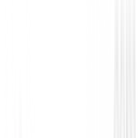
Prendas Punto Caballero
Jersey Footjoy ThermoSeries Ottoman M
37838
€140.00
€109.00
From