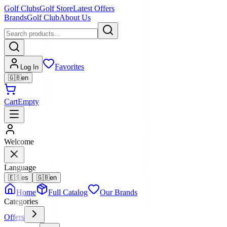
Golf Clubs
Golf Store
Latest Offers
Brands
Golf Club
About Us
Favorites
Log In
🇬🇧
en
Cart
Empty
Welcome
Language
🇪🇸
es
🇬🇧
en
Home
Full Catalog
Our Brands
Categories
Offers