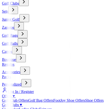
Golf Clubs
Sets
Junior Golf
Zapatos
Golf Bags
Golf Balls
Carros
Boutique
Regalos
Accessories
Packs
Personalized
Log In / Register
Offers
▼
Golf Club Offers
Golf Bag Offers
FootJoy Shoe Offers
Shoe Offers
Golf Clubs
▼