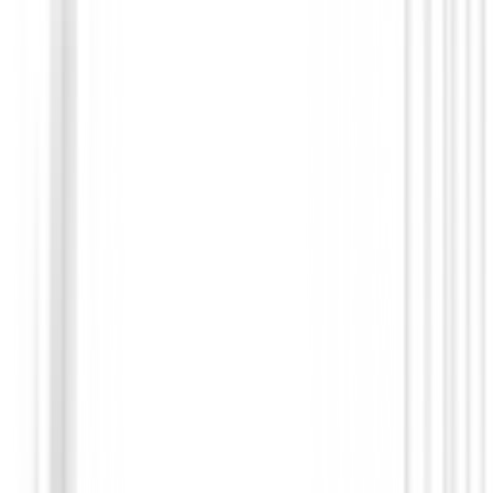
Prendas Punto Caballero
Jersey Footjoy ThermoSeries Ottoman M
37836
€140.00
€98.99
From