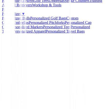
Rangefinders
Towels
Golf Tees
Umbrellas
Stroke Counters
Training
Aids
Ball Retrievers
Workshop & Tools
Packs
Personalized
▼
Personalized Balls
Personalized Golf Bags
Custom
Gloves
Umbrellas
Personalized Pitchforks
Personalized Cap
Clips
Personalized Markers
Personalized Tees
Personalized
Towels
Personalized Apparel
Personalized Travel Bags
Home
/
Hierros de golf
/
Hierros Titleist T100 2025
-
15
%
Titleist
Hierros Titleist T100 202
Ref:
Hierros-Titleist-T100-2025