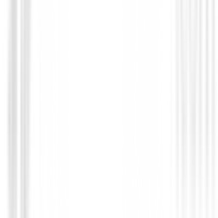
Hierros Titleist T250 Acero ( 5 al PW+48º
€1,820.00
€1,449.00