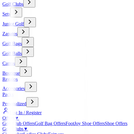
Golf Clubs
Sets
Junior Golf
Zapatos
Golf Bags
Golf Balls
Carros
Boutique
Regalos
Accessories
Packs
Personalized
Log In / Register
Offers
▼
Golf Club Offers
Golf Bag Offers
FootJoy Shoe Offers
Shoe Offers
Golf Clubs
▼