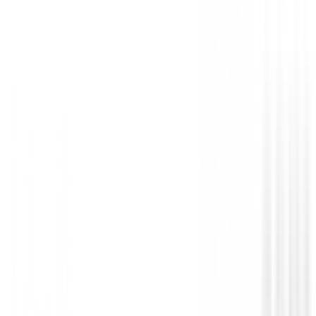
Hierros de golf
Hierros Titleist T150 Acero 2025
€1,820.00
€1,547.00