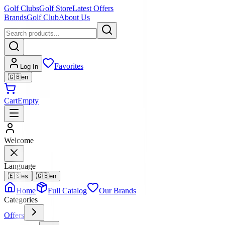
Golf Clubs
Golf Store
Latest Offers
Brands
Golf Club
About Us
Favorites
Log In
🇬🇧
en
Cart
Empty
Welcome
Language
🇪🇸
es
🇬🇧
en
Home
Full Catalog
Our Brands
Categories
Offers