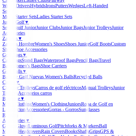
Clubmaker
Ladies Clubs
Fairway
Woods
Drivers
Hybrids
Irons
Putters
Wedges
Left-Handed
Sets
▼
Men's Starter Sets
Ladies Starter Sets
Junior Golf
▼
Set de golf Junior
Junior Clubs
Junior Bags
Junior Trolleys
Junior
Accessories
Zapatos
▼
Zapatos Hombre
Women's Shoes
Shoes Junior
Golf Boots
Custom
Shoes
Shoe Accessories
Golf Bags
▼
Cart Bags
Stand Bags
Waterproof Bags
Pencil Bags
Travel
Bags
Women's Bags
Shoe Carriers
Golf Balls
▼
Balls de Golf Nuevas
Women's Balls
Recycled Balls
Carros
▼
Clicgear Trolleys
Carros de golf eléctricos
Manual Trolleys
Junior
Trolleys
Accesorios carros
Boutique
▼
Men's Clothing
Women's Clothing
Juniors
Ropa de Golf en
Liquidacion
Accessories
Gorras - Gorros
Sunglasses
Regalos
Accessories
▼
Gloves
Glow/Luminous Golf
Pitchforks & Markers
Ball
Markers
Headcovers
Rain Covers
Books
Shafts
Grips
GPS &