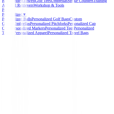
Rangefinders
Towels
Golf Tees
Umbrellas
Stroke Counters
Training
Aids
Ball Retrievers
Workshop & Tools
Packs
Personalized
▼
Personalized Balls
Personalized Golf Bags
Custom
Gloves
Umbrellas
Personalized Pitchforks
Personalized Cap
Clips
Personalized Markers
Personalized Tees
Personalized
Towels
Personalized Apparel
Personalized Travel Bags
Home
/
Hierros de golf
/
Hierros Honma T//WORLD 767
PW+AW ) DEMO
-
20
%
Honma
Hierros Honma T//WO
767 Px ( 5 al PW+AW 
Ref:
855574973072