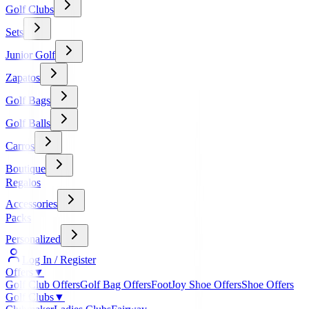
Golf Clubs
Sets
Junior Golf
Zapatos
Golf Bags
Golf Balls
Carros
Boutique
Regalos
Accessories
Packs
Personalized
Log In / Register
Offers
▼
Golf Club Offers
Golf Bag Offers
FootJoy Shoe Offers
Shoe Offers
Golf Clubs
▼