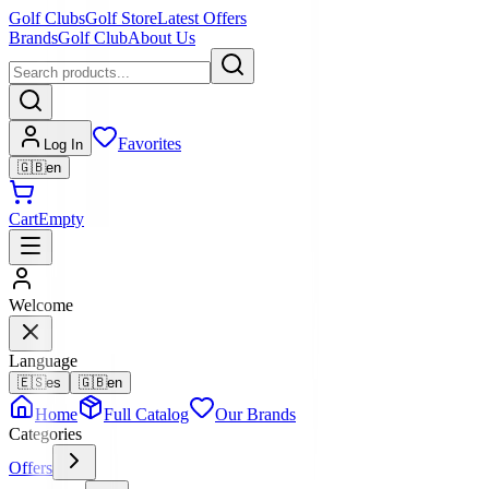
Golf Clubs
Golf Store
Latest Offers
Brands
Golf Club
About Us
Favorites
Log In
🇬🇧
en
Cart
Empty
Welcome
Language
🇪🇸
es
🇬🇧
en
Home
Full Catalog
Our Brands
Categories
Offers