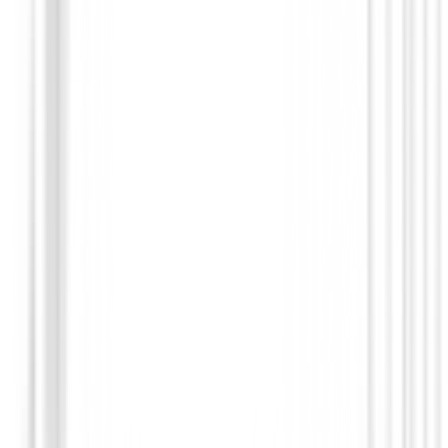
Hierros de golf
Hierros Honma T//WORLD 767 TOUR V 
)
€1,434.00