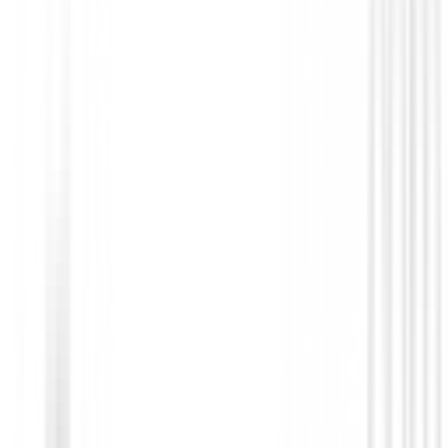
Hierros de golf
Hierros Honma TWORLD 767 Hx
€1,669.95