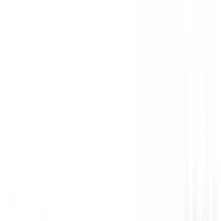
You must log in to leave a review for this product.
Log In
You may also be interested in