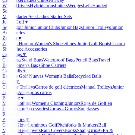
Clubmaker
Ladies Clubs
Fairway
Woods
Drivers
Hybrids
Irons
Putters
Wedges
Left-Handed
Sets
▼
Men's Starter Sets
Ladies Starter Sets
Junior Golf
▼
Set de golf Junior
Junior Clubs
Junior Bags
Junior Trolleys
Junior
Accessories
Zapatos
▼
Zapatos Hombre
Women's Shoes
Shoes Junior
Golf Boots
Custom
Shoes
Shoe Accessories
Golf Bags
▼
Cart Bags
Stand Bags
Waterproof Bags
Pencil Bags
Travel
Bags
Women's Bags
Shoe Carriers
Golf Balls
▼
Balls de Golf Nuevas
Women's Balls
Recycled Balls
Carros
▼
Clicgear Trolleys
Carros de golf eléctricos
Manual Trolleys
Junior
Trolleys
Accesorios carros
Boutique
▼
Men's Clothing
Women's Clothing
Juniors
Ropa de Golf en
Liquidacion
Accessories
Gorras - Gorros
Sunglasses
Regalos
Accessories
▼
Gloves
Glow/Luminous Golf
Pitchforks & Markers
Ball
Markers
Headcovers
Rain Covers
Books
Shafts
Grips
GPS &