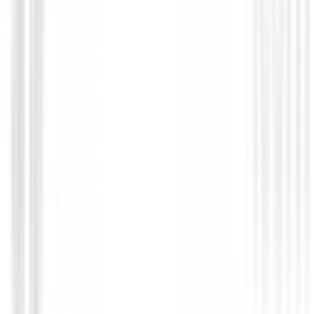
Hierros de golf
Hierros Honma T//WORLD 767 Px
€1,669.95