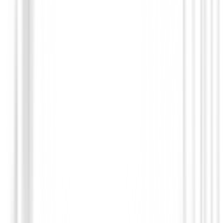
Hierros de golf
Hierros Callaway Quantum Max OS ( 6 
€824.99