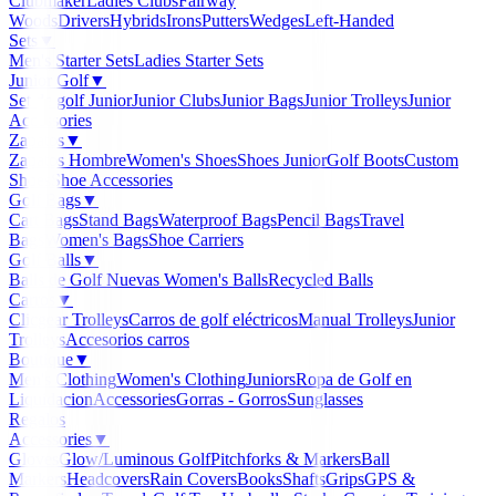
Clubmaker
Ladies Clubs
Fairway
Woods
Drivers
Hybrids
Irons
Putters
Wedges
Left-Handed
Sets
▼
Men's Starter Sets
Ladies Starter Sets
Junior Golf
▼
Set de golf Junior
Junior Clubs
Junior Bags
Junior Trolleys
Junior
Accessories
Zapatos
▼
Zapatos Hombre
Women's Shoes
Shoes Junior
Golf Boots
Custom
Shoes
Shoe Accessories
Golf Bags
▼
Cart Bags
Stand Bags
Waterproof Bags
Pencil Bags
Travel
Bags
Women's Bags
Shoe Carriers
Golf Balls
▼
Balls de Golf Nuevas
Women's Balls
Recycled Balls
Carros
▼
Clicgear Trolleys
Carros de golf eléctricos
Manual Trolleys
Junior
Trolleys
Accesorios carros
Boutique
▼
Men's Clothing
Women's Clothing
Juniors
Ropa de Golf en
Liquidacion
Accessories
Gorras - Gorros
Sunglasses
Regalos
Accessories
▼
Gloves
Glow/Luminous Golf
Pitchforks & Markers
Ball
Markers
Headcovers
Rain Covers
Books
Shafts
Grips
GPS &