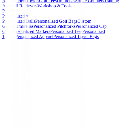
Rangefinders
Towels
Golf Tees
Umbrellas
Stroke Counters
Training
Aids
Ball Retrievers
Workshop & Tools
Packs
Personalized
▼
Personalized Balls
Personalized Golf Bags
Custom
Gloves
Umbrellas
Personalized Pitchforks
Personalized Cap
Clips
Personalized Markers
Personalized Tees
Personalized
Towels
Personalized Apparel
Personalized Travel Bags
Home
/
Hierros de golf
/
Hierros Callaway Apex Ai200 (
GRAFITO
Callaway
Hierros Callaway Apex A
6 al PW ) GRAFITO
Ref:
Hierros-Callaway-Apex-Ai200-1