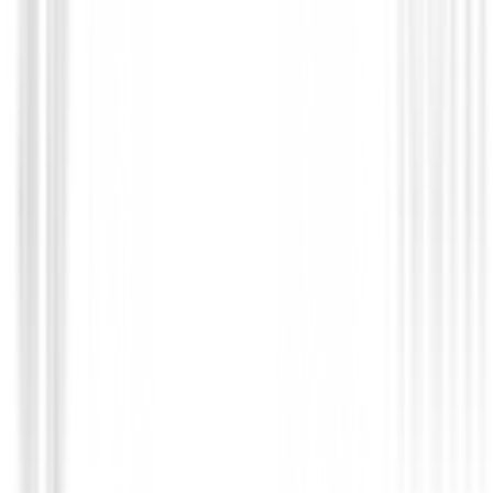
Hierros de golf
Hierros Callaway Quantum Max ( 6 al P
€824.99