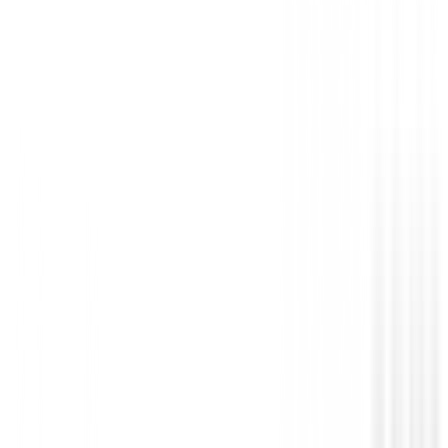
There are no reviews for this product yet.
Be the first to leave a review when you receive your o
You must log in to leave a review for this product.
Log In
You may also be interested in