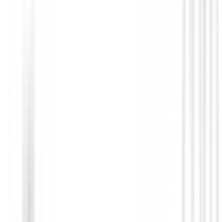
Hierros de golf
Hierros Callaway Quantum Max OS Muje
PW )
€824.99