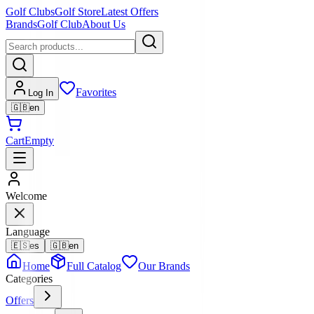
Golf Clubs
Golf Store
Latest Offers
Brands
Golf Club
About Us
Favorites
Log In
🇬🇧
en
Cart
Empty
Welcome
Language
🇪🇸
es
🇬🇧
en
Home
Full Catalog
Our Brands
Categories
Offers