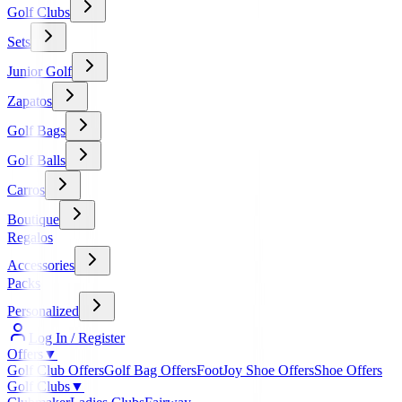
Golf Clubs
Sets
Junior Golf
Zapatos
Golf Bags
Golf Balls
Carros
Boutique
Regalos
Accessories
Packs
Personalized
Log In / Register
Offers
▼
Golf Club Offers
Golf Bag Offers
FootJoy Shoe Offers
Shoe Offers
Golf Clubs
▼