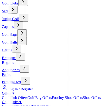
Golf Clubs
Sets
Junior Golf
Zapatos
Golf Bags
Golf Balls
Carros
Boutique
Regalos
Accessories
Packs
Personalized
Log In / Register
Offers
▼
Golf Club Offers
Golf Bag Offers
FootJoy Shoe Offers
Shoe Offers
Golf Clubs
▼