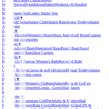
Clubmaker
Ladies Clubs
Fairway
Woods
Drivers
Hybrids
Irons
Putters
Wedges
Left-Handed
Sets
▼
Men's Starter Sets
Ladies Starter Sets
Junior Golf
▼
Set de golf Junior
Junior Clubs
Junior Bags
Junior Trolleys
Junior
Accessories
Zapatos
▼
Zapatos Hombre
Women's Shoes
Shoes Junior
Golf Boots
Custom
Shoes
Shoe Accessories
Golf Bags
▼
Cart Bags
Stand Bags
Waterproof Bags
Pencil Bags
Travel
Bags
Women's Bags
Shoe Carriers
Golf Balls
▼
Balls de Golf Nuevas
Women's Balls
Recycled Balls
Carros
▼
Clicgear Trolleys
Carros de golf eléctricos
Manual Trolleys
Junior
Trolleys
Accesorios carros
Boutique
▼
Men's Clothing
Women's Clothing
Juniors
Ropa de Golf en
Liquidacion
Accessories
Gorras - Gorros
Sunglasses
Regalos
Accessories
▼
Gloves
Glow/Luminous Golf
Pitchforks & Markers
Ball
Markers
Headcovers
Rain Covers
Books
Shafts
Grips
GPS &