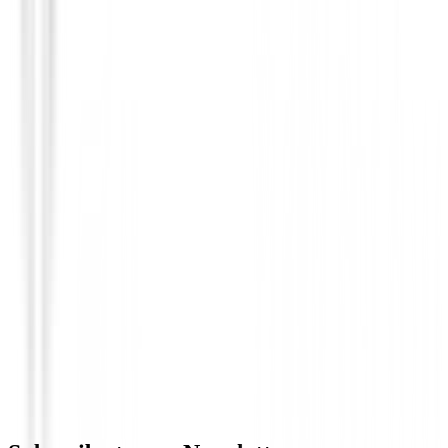
GPS Relojes Telemetros
Garmin Approach S50 Golf Negro
€448.99
€399.00