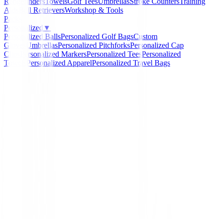
Rangefinders
Towels
Golf Tees
Umbrellas
Stroke Counters
Training
Aids
Ball Retrievers
Workshop & Tools
Packs
Personalized
▼
Personalized Balls
Personalized Golf Bags
Custom
Gloves
Umbrellas
Personalized Pitchforks
Personalized Cap
Clips
Personalized Markers
Personalized Tees
Personalized
Towels
Personalized Apparel
Personalized Travel Bags
Home
/
GPS Relojes Telemetros
/
Garmin Approach S1
-
10
%
Garmin
Garmin Approach S12
1
ProductDetail.reviews
Ref:
753759303068