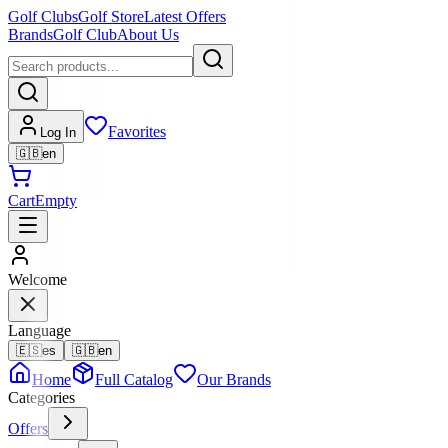
Golf Clubs
Golf Store
Latest Offers
Brands
Golf Club
About Us
Favorites
Log In
🇬🇧
en
Cart
Empty
Welcome
Language
🇪🇸
es
🇬🇧
en
Home
Full Catalog
Our Brands
Categories
Offers