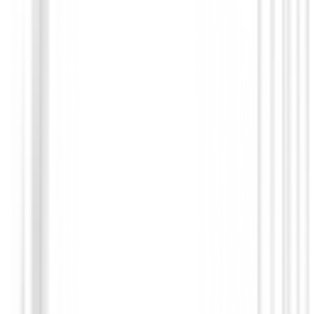
GPS Relojes Telemetros
Reloj Garmin Approach J1 Junior GPS G
€345.00
€329.95