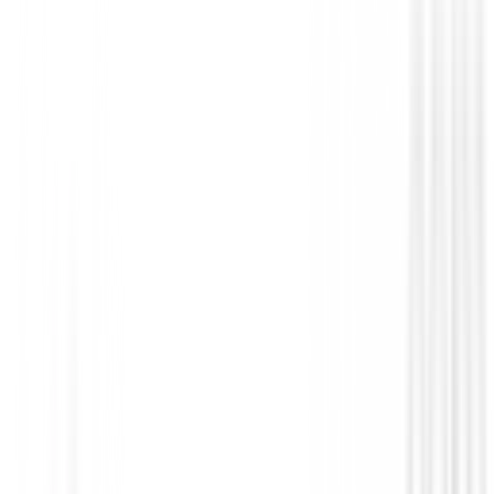
GPS Relojes Telemetros
Telémetro Laser Garmin Approach Z10
€299.98