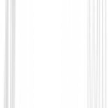
GPS Relojes Telemetros
Reloj Garmin Approach J1 Junior GPS G
€345.00