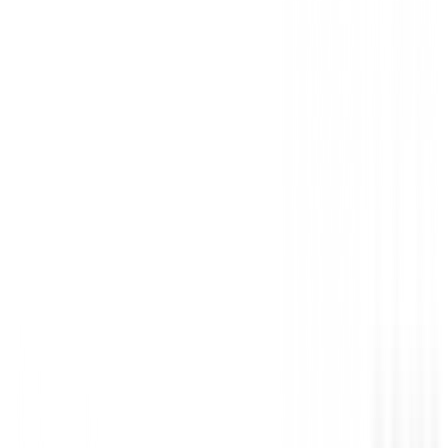
You must log in to leave a review for this product.
Log In
You may also be interested in