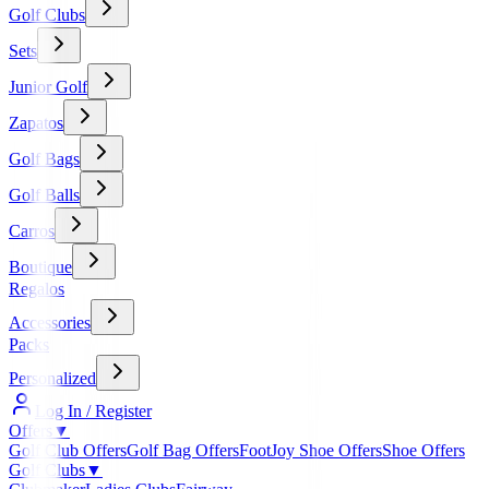
Golf Clubs
Sets
Junior Golf
Zapatos
Golf Bags
Golf Balls
Carros
Boutique
Regalos
Accessories
Packs
Personalized
Log In / Register
Offers
▼
Golf Club Offers
Golf Bag Offers
FootJoy Shoe Offers
Shoe Offers
Golf Clubs
▼