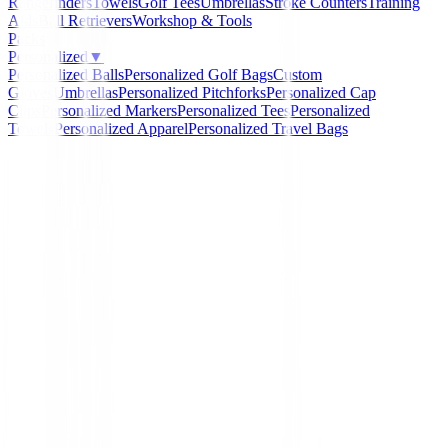
Rangefinders
Towels
Golf Tees
Umbrellas
Stroke Counters
Training
Aids
Ball Retrievers
Workshop & Tools
Packs
Personalized
▼
Personalized Balls
Personalized Golf Bags
Custom
Gloves
Umbrellas
Personalized Pitchforks
Personalized Cap
Clips
Personalized Markers
Personalized Tees
Personalized
Towels
Personalized Apparel
Personalized Travel Bags
Home
/
Drivers de golf
/
Driver XXIO 14
XXIO
Driver XXIO 14
Ref:
4907913488368