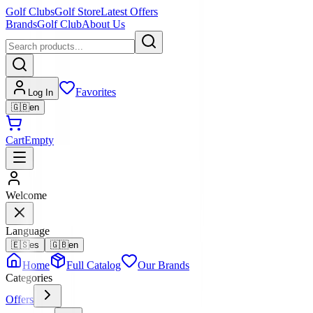
Golf Clubs
Golf Store
Latest Offers
Brands
Golf Club
About Us
Favorites
Log In
🇬🇧
en
Cart
Empty
Welcome
Language
🇪🇸
es
🇬🇧
en
Home
Full Catalog
Our Brands
Categories
Offers