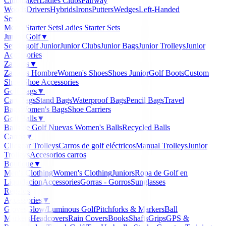
Clubmaker
Ladies Clubs
Fairway
Woods
Drivers
Hybrids
Irons
Putters
Wedges
Left-Handed
Sets
▼
Men's Starter Sets
Ladies Starter Sets
Junior Golf
▼
Set de golf Junior
Junior Clubs
Junior Bags
Junior Trolleys
Junior
Accessories
Zapatos
▼
Zapatos Hombre
Women's Shoes
Shoes Junior
Golf Boots
Custom
Shoes
Shoe Accessories
Golf Bags
▼
Cart Bags
Stand Bags
Waterproof Bags
Pencil Bags
Travel
Bags
Women's Bags
Shoe Carriers
Golf Balls
▼
Balls de Golf Nuevas
Women's Balls
Recycled Balls
Carros
▼
Clicgear Trolleys
Carros de golf eléctricos
Manual Trolleys
Junior
Trolleys
Accesorios carros
Boutique
▼
Men's Clothing
Women's Clothing
Juniors
Ropa de Golf en
Liquidacion
Accessories
Gorras - Gorros
Sunglasses
Regalos
Accessories
▼
Gloves
Glow/Luminous Golf
Pitchforks & Markers
Ball
Markers
Headcovers
Rain Covers
Books
Shafts
Grips
GPS &