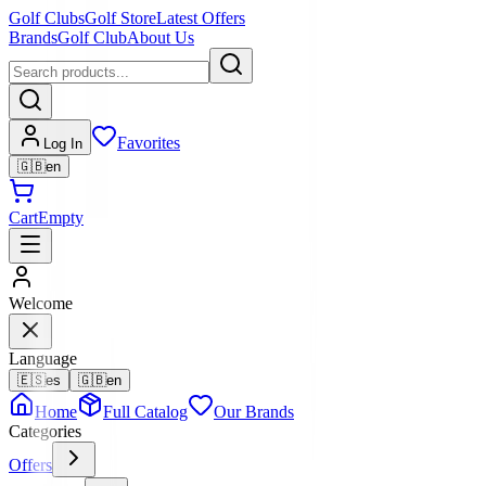
Golf Clubs
Golf Store
Latest Offers
Brands
Golf Club
About Us
Favorites
Log In
🇬🇧
en
Cart
Empty
Welcome
Language
🇪🇸
es
🇬🇧
en
Home
Full Catalog
Our Brands
Categories
Offers