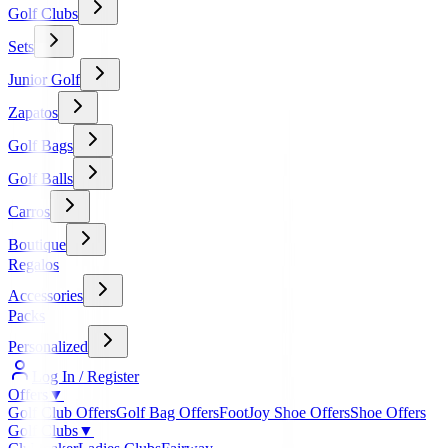
Golf Clubs
Sets
Junior Golf
Zapatos
Golf Bags
Golf Balls
Carros
Boutique
Regalos
Accessories
Packs
Personalized
Log In / Register
Offers
▼
Golf Club Offers
Golf Bag Offers
FootJoy Shoe Offers
Shoe Offers
Golf Clubs
▼