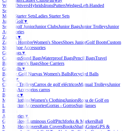
Clubmaker
Ladies Clubs
Fairway
Woods
Drivers
Hybrids
Irons
Putters
Wedges
Left-Handed
Sets
▼
Men's Starter Sets
Ladies Starter Sets
Junior Golf
▼
Set de golf Junior
Junior Clubs
Junior Bags
Junior Trolleys
Junior
Accessories
Zapatos
▼
Zapatos Hombre
Women's Shoes
Shoes Junior
Golf Boots
Custom
Shoes
Shoe Accessories
Golf Bags
▼
Cart Bags
Stand Bags
Waterproof Bags
Pencil Bags
Travel
Bags
Women's Bags
Shoe Carriers
Golf Balls
▼
Balls de Golf Nuevas
Women's Balls
Recycled Balls
Carros
▼
Clicgear Trolleys
Carros de golf eléctricos
Manual Trolleys
Junior
Trolleys
Accesorios carros
Boutique
▼
Men's Clothing
Women's Clothing
Juniors
Ropa de Golf en
Liquidacion
Accessories
Gorras - Gorros
Sunglasses
Regalos
Accessories
▼
Gloves
Glow/Luminous Golf
Pitchforks & Markers
Ball
Markers
Headcovers
Rain Covers
Books
Shafts
Grips
GPS &