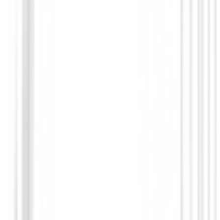
Drivers de golf
Driver Titleist GTS2
€748.99
€636.64