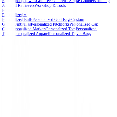
Rangefinders
Towels
Golf Tees
Umbrellas
Stroke Counters
Training
Aids
Ball Retrievers
Workshop & Tools
Packs
Personalized
▼
Personalized Balls
Personalized Golf Bags
Custom
Gloves
Umbrellas
Personalized Pitchforks
Personalized Cap
Clips
Personalized Markers
Personalized Tees
Personalized
Towels
Personalized Apparel
Personalized Travel Bags
Home
/
Drivers de golf
/
Driver Titleist GTS3
-
15
%
Titleist
Driver Titleist GTS3
Ref:
driver-titleist-gts3