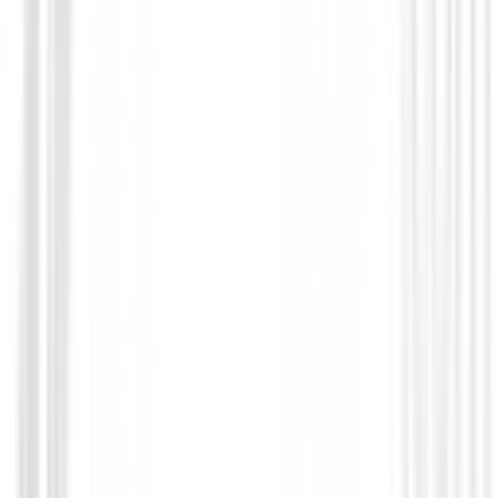
Drivers de golf
Mini Driver Titleist GT280
€549.00
€439.00