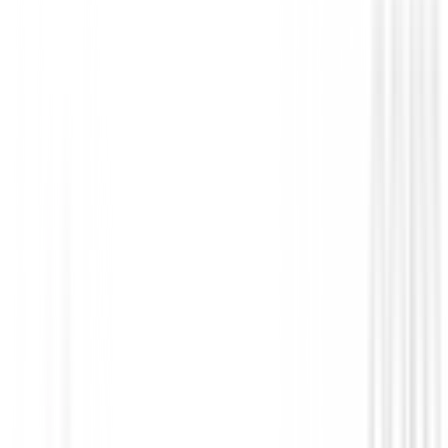
Drivers de golf
Driver Titleist GTS4
€748.99
€636.64