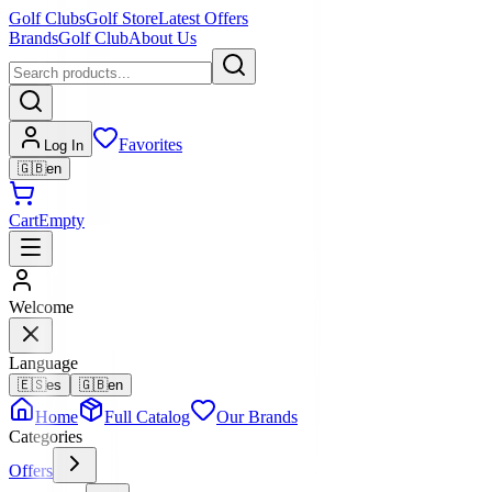
Golf Clubs
Golf Store
Latest Offers
Brands
Golf Club
About Us
Favorites
Log In
🇬🇧
en
Cart
Empty
Welcome
Language
🇪🇸
es
🇬🇧
en
Home
Full Catalog
Our Brands
Categories
Offers