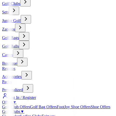
Golf Clubs
Sets
Junior Golf
Zapatos
Golf Bags
Golf Balls
Carros
Boutique
Regalos
Accessories
Packs
Personalized
Log In / Register
Offers
▼
Golf Club Offers
Golf Bag Offers
FootJoy Shoe Offers
Shoe Offers
Golf Clubs
▼