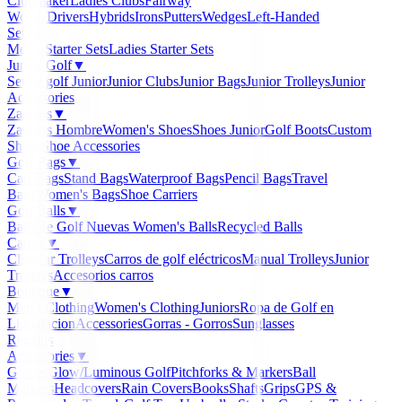
Clubmaker
Ladies Clubs
Fairway
Woods
Drivers
Hybrids
Irons
Putters
Wedges
Left-Handed
Sets
▼
Men's Starter Sets
Ladies Starter Sets
Junior Golf
▼
Set de golf Junior
Junior Clubs
Junior Bags
Junior Trolleys
Junior
Accessories
Zapatos
▼
Zapatos Hombre
Women's Shoes
Shoes Junior
Golf Boots
Custom
Shoes
Shoe Accessories
Golf Bags
▼
Cart Bags
Stand Bags
Waterproof Bags
Pencil Bags
Travel
Bags
Women's Bags
Shoe Carriers
Golf Balls
▼
Balls de Golf Nuevas
Women's Balls
Recycled Balls
Carros
▼
Clicgear Trolleys
Carros de golf eléctricos
Manual Trolleys
Junior
Trolleys
Accesorios carros
Boutique
▼
Men's Clothing
Women's Clothing
Juniors
Ropa de Golf en
Liquidacion
Accessories
Gorras - Gorros
Sunglasses
Regalos
Accessories
▼
Gloves
Glow/Luminous Golf
Pitchforks & Markers
Ball
Markers
Headcovers
Rain Covers
Books
Shafts
Grips
GPS &