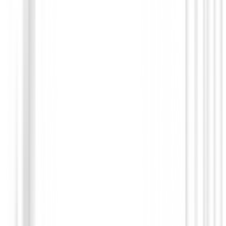
Drivers de golf
Driver Ping G440 K
€749.99
€629.94