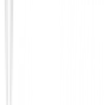
Drivers de golf
Driver Ping G440 Max HL