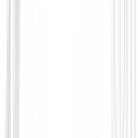
Drivers de golf
Driver Ping G440 SFT HL
€685.01
€548.95