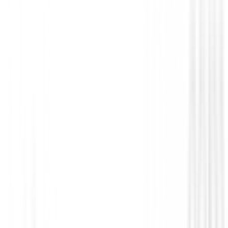
Drivers de golf
Driver PING G Le4
€650.00
€549.94