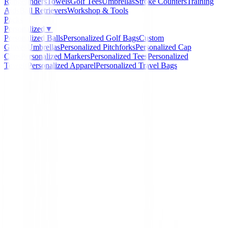
Rangefinders
Towels
Golf Tees
Umbrellas
Stroke Counters
Training
Aids
Ball Retrievers
Workshop & Tools
Packs
Personalized
▼
Personalized Balls
Personalized Golf Bags
Custom
Gloves
Umbrellas
Personalized Pitchforks
Personalized Cap
Clips
Personalized Markers
Personalized Tees
Personalized
Towels
Personalized Apparel
Personalized Travel Bags
Home
/
Drivers de golf
/
Driver Ping G440 LS
-
13
%
Ping
Driver Ping G440 LS
Ref:
Driver-Ping-G440 LS-1