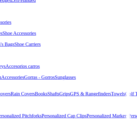
edges
Left-Handed
sories
es
Shoe Accessories
s Bags
Shoe Carriers
eys
Accesorios carros
n
Accessories
Gorras - Gorros
Sunglasses
overs
Rain Covers
Books
Shafts
Grips
GPS & Rangefinders
Towels
Golf 
ersonalized Pitchforks
Personalized Cap Clips
Personalized Markers
Pers
O