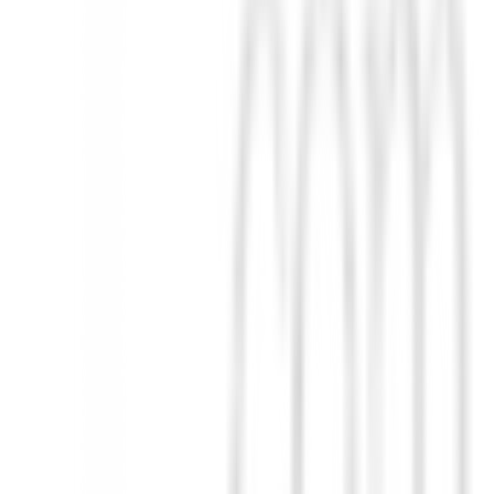
a un cuello ligero y aerodinámico que ofrece ocho posiciones para perso
 ángulo de apoyo (hasta 3° más horizontal que el estándar) para ajustar a
 de swing más lenta ganaron una media de 8 metros desde el tee grac
illa PING ALTA Quick y grip Lamkin UTx). Disponible sólo en MAX y S
 vuelo medio-alto, la PING Tour 2.0 Chrome un vuelo medio, y la PIN
wing más lentas.
i Kai'Li White, más bajo. You Might Also Like TODOS LOS PALOS