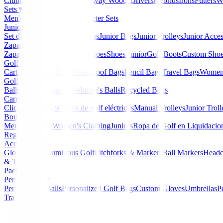
Clubmaker
Ladies Clubs
Fairway Woods
Drivers
Hybrids
Irons
Putters
W
Sets
▼
Men's Starter Sets
Ladies Starter Sets
Junior Golf
▼
Set de golf Junior
Junior Clubs
Junior Bags
Junior Trolleys
Junior Acces
Zapatos
▼
Zapatos Hombre
Women's Shoes
Shoes Junior
Golf Boots
Custom Sho
Golf Bags
▼
Cart Bags
Stand Bags
Waterproof Bags
Pencil Bags
Travel Bags
Women'
Golf Balls
▼
Balls de Golf Nuevas
Women's Balls
Recycled Balls
Carros
▼
Clicgear Trolleys
Carros de golf eléctricos
Manual Trolleys
Junior Troll
Boutique
▼
Men's Clothing
Women's Clothing
Juniors
Ropa de Golf en Liquidacio
Regalos
Accessories
▼
Gloves
Glow/Luminous Golf
Pitchforks & Markers
Ball Markers
Headc
& Tools
Packs
Personalized
▼
Personalized Balls
Personalized Golf Bags
Custom Gloves
Umbrellas
P
Travel Bags
Home
/
Drivers de golf
/
Driver Ping G430 Max DEM