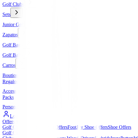
Golf Clubs
Sets
Junior Golf
Zapatos
Golf Bags
Golf Balls
Carros
Boutique
Regalos
Accessories
Packs
Personalized
Log In / Register
Offers
▼
Golf Club Offers
Golf Bag Offers
FootJoy Shoe Offers
Shoe Offers
Golf Clubs
▼