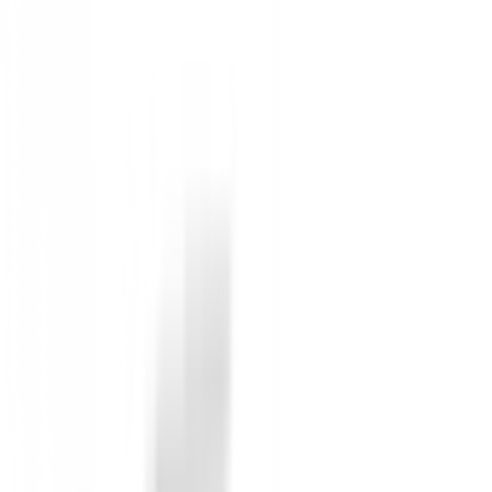
Neutral y Fade. G430 Driver Hosel Illustration Ajuste
trayectoria y obtener la máxima distancia y precisión. 
de la bola y obtener los mejores resultados.
G430 MAX Driver High Launch Build G430 Ángulo de L
mayor velocidad de bola generada por el sistema de
Varillas para el driver PING G430 Driver Varillas 
Black aporta la trayectoria más baja. La PING ALTA 
Varillas Opcionales La Project X Hzrdus Smoke Red
No reviews
There are no reviews for this product yet.
Be the first to leave a review when you receive your o
You must log in to leave a review for this product.
Log In
You may also be interested in