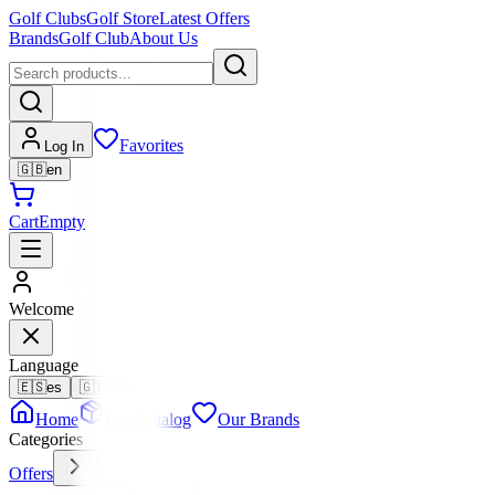
Golf Clubs
Golf Store
Latest Offers
Brands
Golf Club
About Us
Favorites
Log In
🇬🇧
en
Cart
Empty
Welcome
Language
🇪🇸
es
🇬🇧
en
Home
Full Catalog
Our Brands
Categories
Offers