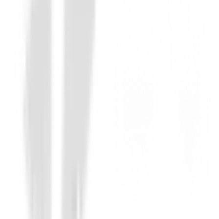
Drivers de golf
Driver PING G Le4
€650.00
€549.94