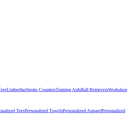
Tees
Umbrellas
Stroke Counters
Training Aids
Ball Retrievers
Workshop
onalized Tees
Personalized Towels
Personalized Apparel
Personalized