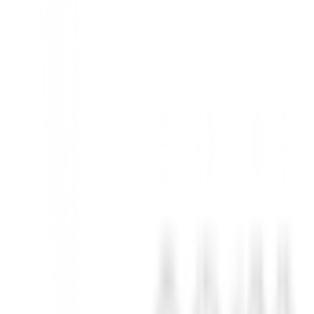
l equilibrado en el ahorro de peso en la cara mientras crean más flex
ation Ingeniería del Sonido La investigación sobre las frecuencias y arm
hacia la suela y la suela en si, resultando en una agradable experiencia d
e la cara para mejorar el rendimiento (especialmente en golpes donde la 
ves consistentemente más largos. G430 driver CG shifter illustration
maximizar la distancia manteniendo el MOI más alto en la historia de 