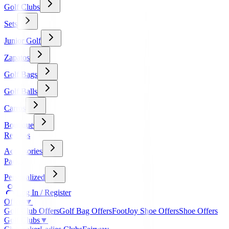
Golf Clubs
Sets
Junior Golf
Zapatos
Golf Bags
Golf Balls
Carros
Boutique
Regalos
Accessories
Packs
Personalized
Log In / Register
Offers
▼
Golf Club Offers
Golf Bag Offers
FootJoy Shoe Offers
Shoe Offers
Golf Clubs
▼