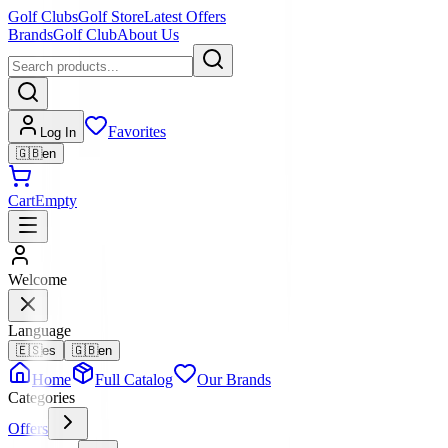
Golf Clubs
Golf Store
Latest Offers
Brands
Golf Club
About Us
Favorites
Log In
🇬🇧
en
Cart
Empty
Welcome
Language
🇪🇸
es
🇬🇧
en
Home
Full Catalog
Our Brands
Categories
Offers