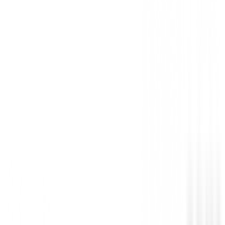
Be the first to leave a review when you receive your o
You must log in to leave a review for this product.
Log In
You may also be interested in