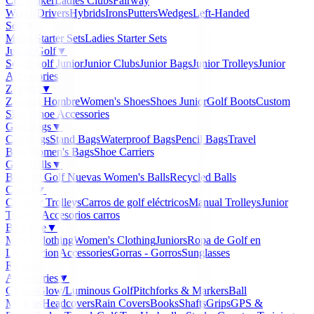
Clubmaker
Ladies Clubs
Fairway
Woods
Drivers
Hybrids
Irons
Putters
Wedges
Left-Handed
Sets
▼
Men's Starter Sets
Ladies Starter Sets
Junior Golf
▼
Set de golf Junior
Junior Clubs
Junior Bags
Junior Trolleys
Junior
Accessories
Zapatos
▼
Zapatos Hombre
Women's Shoes
Shoes Junior
Golf Boots
Custom
Shoes
Shoe Accessories
Golf Bags
▼
Cart Bags
Stand Bags
Waterproof Bags
Pencil Bags
Travel
Bags
Women's Bags
Shoe Carriers
Golf Balls
▼
Balls de Golf Nuevas
Women's Balls
Recycled Balls
Carros
▼
Clicgear Trolleys
Carros de golf eléctricos
Manual Trolleys
Junior
Trolleys
Accesorios carros
Boutique
▼
Men's Clothing
Women's Clothing
Juniors
Ropa de Golf en
Liquidacion
Accessories
Gorras - Gorros
Sunglasses
Regalos
Accessories
▼
Gloves
Glow/Luminous Golf
Pitchforks & Markers
Ball
Markers
Headcovers
Rain Covers
Books
Shafts
Grips
GPS &