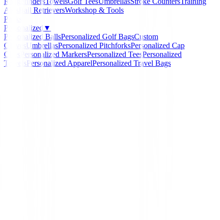
Rangefinders
Towels
Golf Tees
Umbrellas
Stroke Counters
Training
Aids
Ball Retrievers
Workshop & Tools
Packs
Personalized
▼
Personalized Balls
Personalized Golf Bags
Custom
Gloves
Umbrellas
Personalized Pitchforks
Personalized Cap
Clips
Personalized Markers
Personalized Tees
Personalized
Towels
Personalized Apparel
Personalized Travel Bags
Home
/
Cuenta Golpes
/
Cuentagolpes Surprize Shop Pl
Surprize Shop
Cuentagolpes Surprize 
Plata
Ref:
c022-1
€17.99
Estimated delivery: 10 to 12 business days
Out of Stock
Siguiente
Cuentagolpes Golf