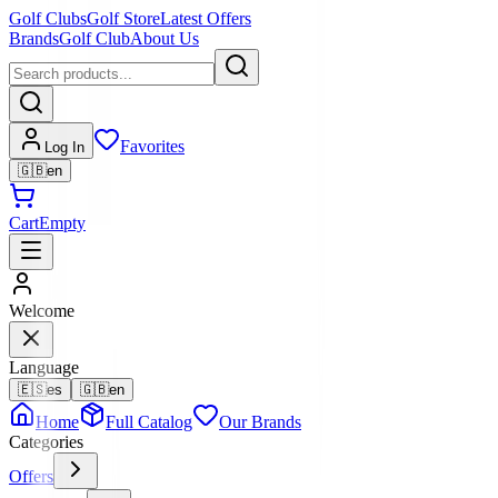
Golf Clubs
Golf Store
Latest Offers
Brands
Golf Club
About Us
Favorites
Log In
🇬🇧
en
Cart
Empty
Welcome
Language
🇪🇸
es
🇬🇧
en
Home
Full Catalog
Our Brands
Categories
Offers