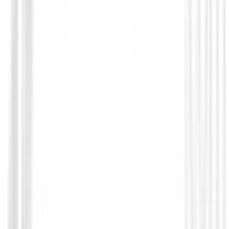
Chaquetas Señora
Chaqueta Footjoy Hydrolite X Mujer Re
€230.00
€184.00
From