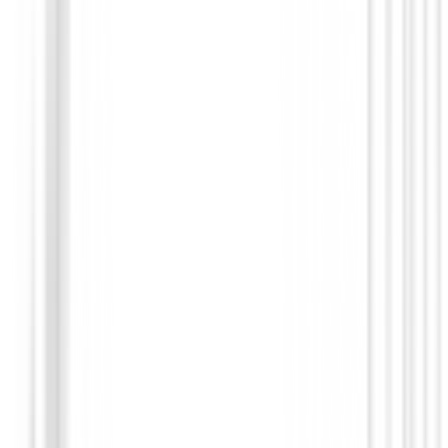
Chaquetas Señora
Chaqueta Footjoy Printed Mujer Ref.37
€150.00
€125.01
From