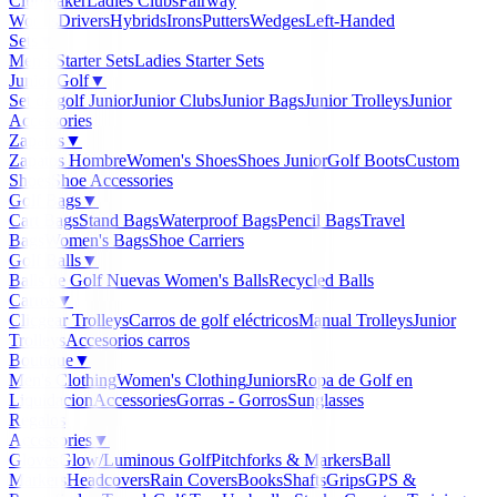
Clubmaker
Ladies Clubs
Fairway
Woods
Drivers
Hybrids
Irons
Putters
Wedges
Left-Handed
Sets
▼
Men's Starter Sets
Ladies Starter Sets
Junior Golf
▼
Set de golf Junior
Junior Clubs
Junior Bags
Junior Trolleys
Junior
Accessories
Zapatos
▼
Zapatos Hombre
Women's Shoes
Shoes Junior
Golf Boots
Custom
Shoes
Shoe Accessories
Golf Bags
▼
Cart Bags
Stand Bags
Waterproof Bags
Pencil Bags
Travel
Bags
Women's Bags
Shoe Carriers
Golf Balls
▼
Balls de Golf Nuevas
Women's Balls
Recycled Balls
Carros
▼
Clicgear Trolleys
Carros de golf eléctricos
Manual Trolleys
Junior
Trolleys
Accesorios carros
Boutique
▼
Men's Clothing
Women's Clothing
Juniors
Ropa de Golf en
Liquidacion
Accessories
Gorras - Gorros
Sunglasses
Regalos
Accessories
▼
Gloves
Glow/Luminous Golf
Pitchforks & Markers
Ball
Markers
Headcovers
Rain Covers
Books
Shafts
Grips
GPS &