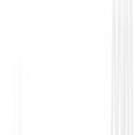
Chaquetas Señora
Chaqueta Footjoy ThermoSeries Hybrid
Ref.37870
€180.00
€144.00
From