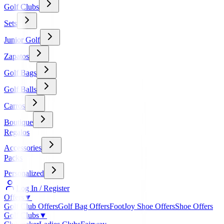
Golf Clubs
Sets
Junior Golf
Zapatos
Golf Bags
Golf Balls
Carros
Boutique
Regalos
Accessories
Packs
Personalized
Log In / Register
Offers
▼
Golf Club Offers
Golf Bag Offers
FootJoy Shoe Offers
Shoe Offers
Golf Clubs
▼