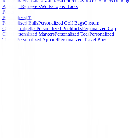
Rangefinders
Towels
Golf Tees
Umbrellas
Stroke Counters
Training
Aids
Ball Retrievers
Workshop & Tools
Packs
Personalized
▼
Personalized Balls
Personalized Golf Bags
Custom
Gloves
Umbrellas
Personalized Pitchforks
Personalized Cap
Clips
Personalized Markers
Personalized Tees
Personalized
Towels
Personalized Apparel
Personalized Travel Bags
Home
/
Chaquetas Señora
/
Chaqueta Footjoy Embossed
34176
-
21
%
FootJoy
Chaqueta Footjoy Embo
Mujer Ref. 34176
Ref:
34176